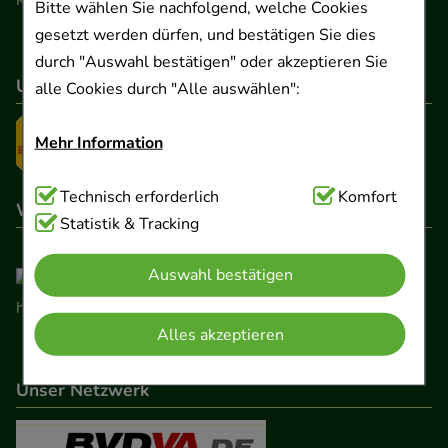
Kontaktformular
Bitte wählen Sie nachfolgend, welche Cookies
gesetzt werden dürfen, und bestätigen Sie dies
durch "Auswahl bestätigen" oder akzeptieren Sie
Unser Versanddienstleister
alle Cookies durch "Alle auswählen":
Mehr Information
Technisch Notwendig:
Technisch erforderlich
Hierbei handelt es sich um
Komfort
Wir sind hier gelistet
Cookies, die für die Grundfunktionen unserer
Statistik & Tracking
Website notwendig sind (z.B. Navigation,
Auswahl bestätigen
Warenkorb, Kundenkonto), weshalb auf diese nicht
verzichtet werden kann.
Alles akzeptieren
Komfort:
Diese Cookies werden genutzt um das
Einkaufserlebnis noch ansprechender zu gestalten,
Unser Netzwerk
beispielsweise für die Wiedererkennung des
Besuchers oder unsere Seite an bevorzugte