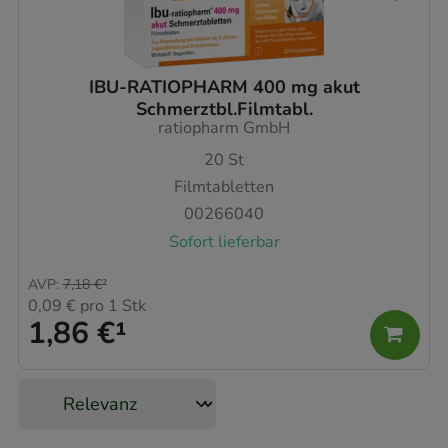
IBU-RATIOPHARM 400 mg akut
Schmerztbl.Filmtabl.
ratiopharm GmbH
20
St
Filmtabletten
00266040
Sofort lieferbar
AVP
:
7,18 €
²
0,09 €
pro 1 Stk
1,86 €
¹