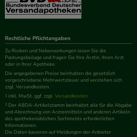
Verhaltensweisen (z.B. Spracheinstellung)
anzupassen. Komfort-Cookies ermöglichen es uns
auch auf Ihre Bedürfnisse zugeschrittene Inhalte
anzuzeigen und unser Partnerprogramm zu
Rechtliche Pflichtangaben
betreiben.
Zu Risiken und Nebenwirkungen lesen Sie die
Statistik & Tracking:
Hierüber lassen sich
Packungsbeilage und fragen Sie Ihre Ärztin, Ihren Arzt
Informationen über die Art und Weise der Nutzung
oder in Ihrer Apotheke.
unserer Website sammeln, mit deren Hilfe wir
Die angegebenen Preise beinhalten die gesetzlich
unsere Website weiter für Sie optimieren können,
vorgeschriebene Mehrwertsteuer und verstehen sich
zzgl. Versandkosten.
den Inhalt auf unserer Website aber auch die
1
inkl. MwSt. ggf. zzgl.
Versandkosten
Werbung auf Drittseiten möglichst relevant für Sie
zu gestalten. Bitte beachten Sie, dass Daten hierfür
2
Der ABDA-Artikelstamm beinhaltet alle für die Abgabe
und Abrechnung von Arzneimitteln und anderen Artikeln
teilweise an Dritte wie z.B. Google oder soziale
des apothekenüblichen Sortiments erforderlichen
Medien übertragen werden.
Informationen.
Die Daten basieren auf Meldungen der Anbieter