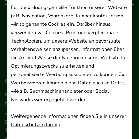
Für die ordnungsgemäße Funktion unserer Website
(z.B. Navigation, Warenkorb, Kundenkonto) setzen
wir so genannte Cookies ein. Darüber hinaus
verwenden wir Cookies, Pixel und vergleichbare
Technologien, um unsere Website an bevorzugte
Verhaltensweisen anzupassen, Informationen über
die Art und Weise der Nutzung unserer Website für
Optimierungszwecke zu erhalten und
personalisierte Werbung ausspielen zu können. Zu
So erreichen Sie uns
Werbezwecken können diese Daten auch an Dritte,
wie z.B. Suchmaschinenanbieter oder Social
Beratung und Kundenservice:
Networks weitergegeben werden.
Montag - Freitag von 9.00 bis 17.00 Uhr
www.ApoSalis.de
· E-Mail:
info@ApoSalis.de
Weitergehende Informationen finden Sie in unserer
Ernst-August-Platz 2 · 30159 Hannover
Datenschutzerklärung
.
Telefon 0511 89 71 80 0 · Fax 0511 89 71 80 11