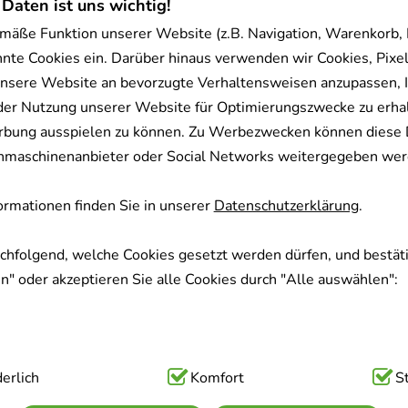
 Daten ist uns wichtig!
mäße Funktion unserer Website (z.B. Navigation, Warenkorb,
nnte Cookies ein. Darüber hinaus verwenden wir Cookies, Pixel
nsere Website an bevorzugte Verhaltensweisen anzupassen, 
der Nutzung unserer Website für Optimierungszwecke zu erha
rbung ausspielen zu können. Zu Werbezwecken können diese 
uchmaschinenanbieter oder Social Networks weitergegeben wer
rmationen finden Sie in unserer
Datenschutzerklärung
.
achfolgend, welche Cookies gesetzt werden dürfen, und bestäti
" oder akzeptieren Sie alle Cookies durch "Alle auswählen":
ig:
erlich
Hierbei handelt es sich um Cookies, die für die Grundfunk
Komfort
S
sind (z.B. Navigation, Warenkorb, Kundenkonto), weshalb auf 