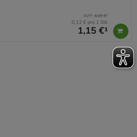
AVP
:
4,19 €
²
0,12 €
pro 1 Stk
1,15 €
¹