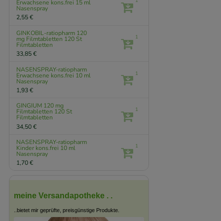
1
Erwachsene kons.frei
15 ml
Nasenspray
2,55 €
GINKOBIL-ratiopharm 120
1
mg Filmtabletten
120 St
Filmtabletten
33,85 €
NASENSPRAY-ratiopharm
1
Erwachsene kons.frei
10 ml
Nasenspray
1,93 €
GINGIUM 120 mg
1
Filmtabletten
120 St
Filmtabletten
34,50 €
NASENSPRAY-ratiopharm
1
Kinder kons.frei
10 ml
Nasenspray
1,70 €
meine Versandapotheke . .
..bietet mir geprüfte, preisgünstige Produkte.