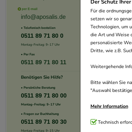
Der Schutz Ihrer
per E-mail
Für die ordnungsge
info@aposalis.de
setzen wir so gena
Technologien, um u
• Telefonisch bestellen
die Art und Weise 
0511 89 71 80 0
personalisierte We
Montag–Freitag: 9–17 Uhr
Dritte, wie z.B. S
• Per Fax
0511 89 71 80 11
Weitergehende Info
Benötigen Sie Hilfe?
Bitte wählen Sie n
• Persönliche Beratung
"Auswahl bestätigen
0511 89 71 80 00
Montag–Freitag: 9–17 Uhr
Mehr Information
• Fragen zur Buchhaltung
0511 89 71 80 30
Technisch Notwend
Technisch erford
Website notwendig 
Montag–Freitag: 9–15 Uhr