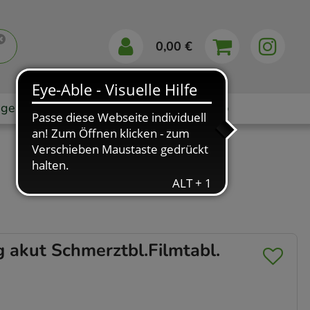
0,00 €
gebote
Markenshops
Ratgeber
App
kut Schmerztbl.Filmtabl.