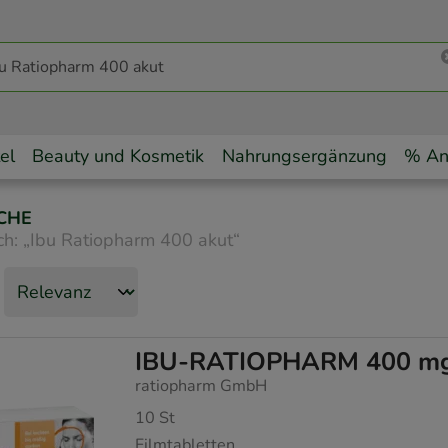
el
Beauty und Kosmetik
Nahrungsergänzung
% An
CHE
ch:
„
Ibu Ratiopharm 400 akut
“
IBU-RATIOPHARM 400 mg a
ratiopharm GmbH
10
St
Filmtabletten