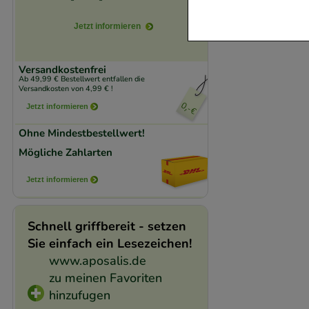
verzichtet werden 
Jetzt informieren
Komfort:
Diese Coo
beispielsweise für
Versandkostenfrei
Ab 49,99 € Bestellwert entfallen die
Verhaltensweisen (
Versandkosten von 4,99 € !
auf Ihre Bedürfnis
Jetzt informieren
Ohne Mindestbestellwert!
Statistik & Trackin
Mögliche Zahlarten
unserer Website sa
den Inhalt auf unse
Jetzt informieren
gestalten. Bitte be
Medien übertragen
Schnell griffbereit - setzen
Sie einfach ein Lesezeichen!
www.aposalis.de
zu meinen Favoriten
hinzufugen