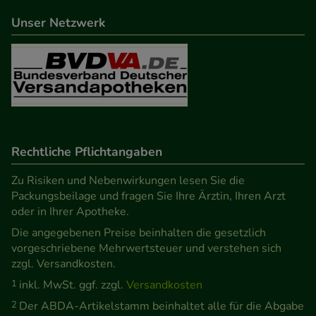
Statistik & Tracking:
Hierüber lassen sich
Informationen über die Art und Weise der Nutzung
Unser Netzwerk
unserer Website sammeln, mit deren Hilfe wir
unsere Website weiter für Sie optimieren können,
den Inhalt auf unserer Website aber auch die
Werbung auf Drittseiten möglichst relevant für Sie
zu gestalten. Bitte beachten Sie, dass Daten hierfür
teilweise an Dritte wie z.B. Google oder soziale
Rechtliche Pflichtangaben
Medien übertragen werden.
Zu Risiken und Nebenwirkungen lesen Sie die
Packungsbeilage und fragen Sie Ihre Ärztin, Ihren Arzt
oder in Ihrer Apotheke.
Die angegebenen Preise beinhalten die gesetzlich
vorgeschriebene Mehrwertsteuer und verstehen sich
zzgl. Versandkosten.
1
inkl. MwSt. ggf. zzgl.
Versandkosten
2
Der ABDA-Artikelstamm beinhaltet alle für die Abgabe