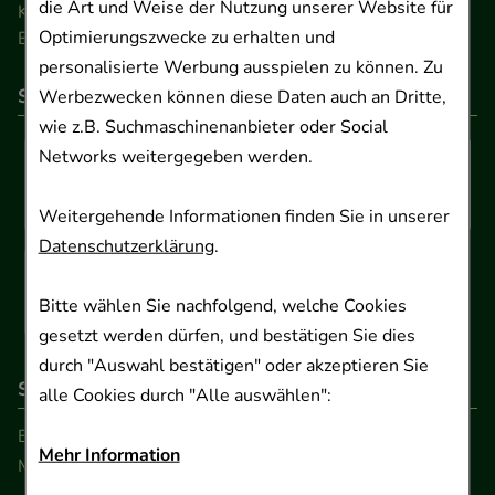
die Art und Weise der Nutzung unserer Website für
Kontakt
Optimierungszwecke zu erhalten und
Barrierefreiheitserklärung
personalisierte Werbung ausspielen zu können. Zu
So können Sie bezahlen
Werbezwecken können diese Daten auch an Dritte,
wie z.B. Suchmaschinenanbieter oder Social
Networks weitergegeben werden.
Weitergehende Informationen finden Sie in unserer
Datenschutzerklärung
.
Bitte wählen Sie nachfolgend, welche Cookies
gesetzt werden dürfen, und bestätigen Sie dies
durch "Auswahl bestätigen" oder akzeptieren Sie
So erreichen Sie uns
alle Cookies durch "Alle auswählen":
Beratung und Kundenservice:
Mehr Information
Montag - Freitag von 9.00 bis 17.00 Uhr