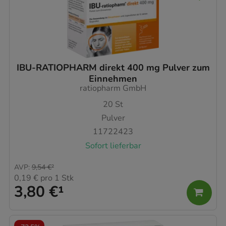
IBU-RATIOPHARM direkt 400 mg Pulver zum
Einnehmen
ratiopharm GmbH
20
St
Pulver
11722423
Sofort lieferbar
AVP
:
9,54 €
²
0,19 €
pro 1 Stk
3,80 €
¹