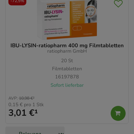
-
72,5%
IBU-LYSIN-ratiopharm 400 mg Filmtabletten
ratiopharm GmbH
20
St
Filmtabletten
16197878
Sofort lieferbar
AVP
:
10,98 €
²
0,15 €
pro 1 Stk
3,01 €
¹