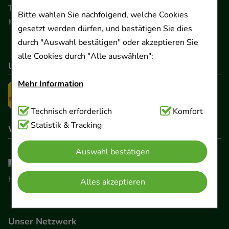
Telefon 0511 89 71 80 0 · Fax 0511 89 71 80 11
Bitte wählen Sie nachfolgend, welche Cookies
Kontaktformular
gesetzt werden dürfen, und bestätigen Sie dies
durch "Auswahl bestätigen" oder akzeptieren Sie
alle Cookies durch "Alle auswählen":
Unser Versanddienstleister
Mehr Information
Technisch Notwendig:
Technisch erforderlich
Hierbei handelt es sich um
Komfort
Cookies, die für die Grundfunktionen unserer
Statistik & Tracking
Wir sind hier gelistet
Website notwendig sind (z.B. Navigation,
Auswahl bestätigen
Warenkorb, Kundenkonto), weshalb auf diese nicht
verzichtet werden kann.
Alles akzeptieren
Komfort:
Diese Cookies werden genutzt um das
Einkaufserlebnis noch ansprechender zu gestalten,
Unser Netzwerk
beispielsweise für die Wiedererkennung des