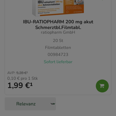
IBU-RATIOPHARM 200 mg akut
Schmerztbl.Filmtabl.
ratiopharm GmbH
20
St
Filmtabletten
00984723
Sofort lieferbar
AVP
:
5,28 €
²
0,10 €
pro 1 Stk
1,99 €
¹