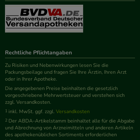
Besuchers oder unsere Seite an bevorzugte
Verhaltensweisen (z.B. Spracheinstellung)
anzupassen. Komfort-Cookies ermöglichen es uns
auch auf Ihre Bedürfnisse zugeschrittene Inhalte
anzuzeigen und unser Partnerprogramm zu
betreiben.
Rechtliche Pflichtangaben
Statistik & Tracking:
Hierüber lassen sich
Zu Risiken und Nebenwirkungen lesen Sie die
Informationen über die Art und Weise der Nutzung
Packungsbeilage und fragen Sie Ihre Ärztin, Ihren Arzt
oder in Ihrer Apotheke.
unserer Website sammeln, mit deren Hilfe wir
unsere Website weiter für Sie optimieren können,
Die angegebenen Preise beinhalten die gesetzlich
vorgeschriebene Mehrwertsteuer und verstehen sich
den Inhalt auf unserer Website aber auch die
zzgl. Versandkosten.
Werbung auf Drittseiten möglichst relevant für Sie
1
inkl. MwSt. ggf. zzgl.
Versandkosten
zu gestalten. Bitte beachten Sie, dass Daten hierfür
2
Der ABDA-Artikelstamm beinhaltet alle für die Abgabe
teilweise an Dritte wie z.B. Google oder soziale
und Abrechnung von Arzneimitteln und anderen Artikeln
Medien übertragen werden.
des apothekenüblichen Sortiments erforderlichen