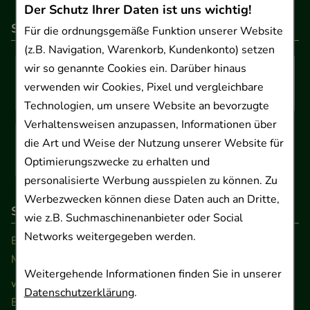
Der Schutz Ihrer Daten ist uns wichtig!
So können Sie bezahlen
Für die ordnungsgemäße Funktion unserer Website
(z.B. Navigation, Warenkorb, Kundenkonto) setzen
wir so genannte Cookies ein. Darüber hinaus
verwenden wir Cookies, Pixel und vergleichbare
Technologien, um unsere Website an bevorzugte
Verhaltensweisen anzupassen, Informationen über
die Art und Weise der Nutzung unserer Website für
Optimierungszwecke zu erhalten und
personalisierte Werbung ausspielen zu können. Zu
Werbezwecken können diese Daten auch an Dritte,
So erreichen Sie uns
wie z.B. Suchmaschinenanbieter oder Social
Networks weitergegeben werden.
Beratung und Kundenservice:
Montag - Freitag von 9.00 bis 17.00 Uhr
Weitergehende Informationen finden Sie in unserer
www.ApoSalis.de
· E-Mail:
info@ApoSalis.de
Datenschutzerklärung
.
Ernst-August-Platz 2 · 30159 Hannover