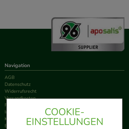
Navigation
AGB
Datenschutz
Widerrufsrecht
Versandkosten
FAQ
COOKIE-
Impressum
EINSTELLUNGEN
Kontakt
Barrierefreiheitserklärung