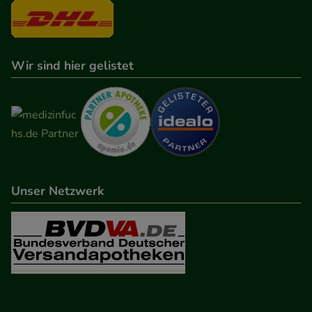
auch auf Ihre Bedürfnisse zugeschrittene Inhalte
anzuzeigen und unser Partnerprogramm zu
betreiben.
Wir sind hier gelistet
Statistik & Tracking:
Hierüber lassen sich
Informationen über die Art und Weise der Nutzung
unserer Website sammeln, mit deren Hilfe wir
unsere Website weiter für Sie optimieren können,
den Inhalt auf unserer Website aber auch die
Werbung auf Drittseiten möglichst relevant für Sie
Unser Netzwerk
zu gestalten. Bitte beachten Sie, dass Daten hierfür
teilweise an Dritte wie z.B. Google oder soziale
Medien übertragen werden.