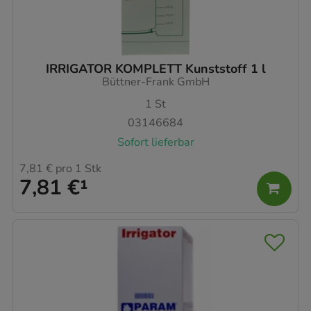
IRRIGATOR KOMPLETT Kunststoff 1 l
Büttner-Frank GmbH
1
St
03146684
Sofort lieferbar
7,81 €
pro 1 Stk
7,81 €
¹