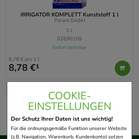
IRRIGATOR KOMPLETT Kunststoff 1 l
Param GmbH
1
L
02690109
Sofort lieferbar
8,78 €
pro 1 l
8,78 €
¹
COOKIE-
EINSTELLUNGEN
Der Schutz Ihrer Daten ist uns wichtig!
Für die ordnungsgemäße Funktion unserer Website
(z.B. Navigation, Warenkorb, Kundenkonto) setzen