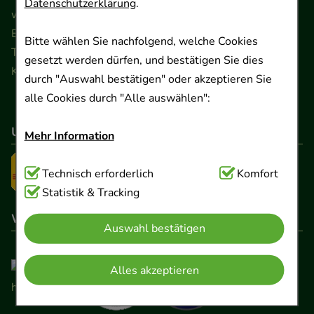
Datenschutzerklärung
.
www.ApoSalis.de
· E-Mail:
info@ApoSalis.de
Ernst-August-Platz 2 · 30159 Hannover
Bitte wählen Sie nachfolgend, welche Cookies
Telefon 0511 89 71 80 0 · Fax 0511 89 71 80 11
gesetzt werden dürfen, und bestätigen Sie dies
Kontaktformular
durch "Auswahl bestätigen" oder akzeptieren Sie
alle Cookies durch "Alle auswählen":
Unser Versanddienstleister
Mehr Information
Technisch Notwendig:
Technisch erforderlich
Hierbei handelt es sich um
Komfort
Cookies, die für die Grundfunktionen unserer
Statistik & Tracking
Website notwendig sind (z.B. Navigation,
Wir sind hier gelistet
Auswahl bestätigen
Warenkorb, Kundenkonto), weshalb auf diese nicht
verzichtet werden kann.
Alles akzeptieren
Komfort:
Diese Cookies werden genutzt um das
Einkaufserlebnis noch ansprechender zu gestalten,