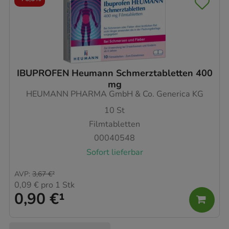
IBUPROFEN Heumann Schmerztabletten 400
mg
HEUMANN PHARMA GmbH & Co. Generica KG
10
St
Filmtabletten
00040548
Sofort lieferbar
AVP
:
3,67 €
²
0,09 €
pro 1 Stk
0,90 €
¹