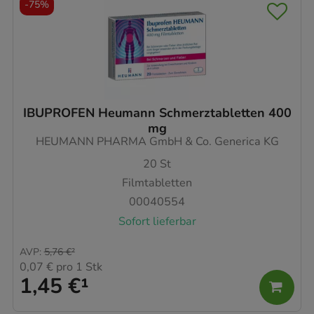
-
75%
IBUPROFEN Heumann Schmerztabletten 400
mg
HEUMANN PHARMA GmbH & Co. Generica KG
20
St
Filmtabletten
00040554
Sofort lieferbar
AVP
:
5,76 €
²
0,07 €
pro 1 Stk
1,45 €
¹