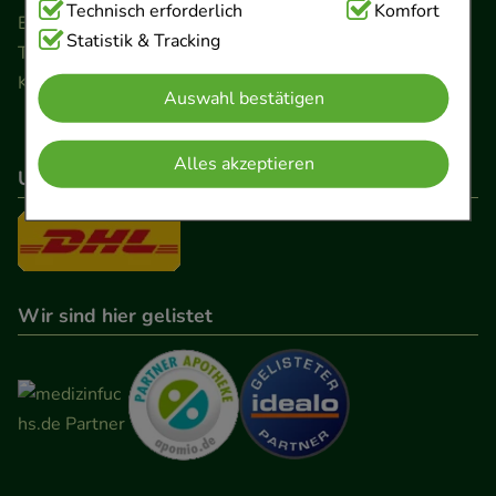
Technisch Notwendig:
Technisch erforderlich
Hierbei handelt es sich um
Komfort
Ernst-August-Platz 2 · 30159 Hannover
Cookies, die für die Grundfunktionen unserer
Statistik & Tracking
Telefon 0511 89 71 80 0 · Fax 0511 89 71 80 11
Website notwendig sind (z.B. Navigation,
Kontaktformular
Auswahl bestätigen
Warenkorb, Kundenkonto), weshalb auf diese nicht
verzichtet werden kann.
Alles akzeptieren
Unser Versanddienstleister
Komfort:
Diese Cookies werden genutzt um das
Einkaufserlebnis noch ansprechender zu gestalten,
beispielsweise für die Wiedererkennung des
Besuchers oder unsere Seite an bevorzugte
Verhaltensweisen (z.B. Spracheinstellung)
Wir sind hier gelistet
anzupassen. Komfort-Cookies ermöglichen es uns
auch auf Ihre Bedürfnisse zugeschrittene Inhalte
anzuzeigen und unser Partnerprogramm zu
betreiben.
Statistik & Tracking:
Hierüber lassen sich