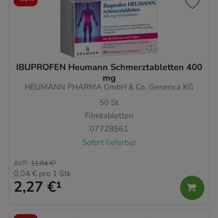
IBUPROFEN Heumann Schmerztabletten 400
mg
HEUMANN PHARMA GmbH & Co. Generica KG
50
St
Filmtabletten
07728561
Sofort lieferbar
AVP
:
11,84 €
²
0,04 €
pro 1 Stk
2,27 €
¹