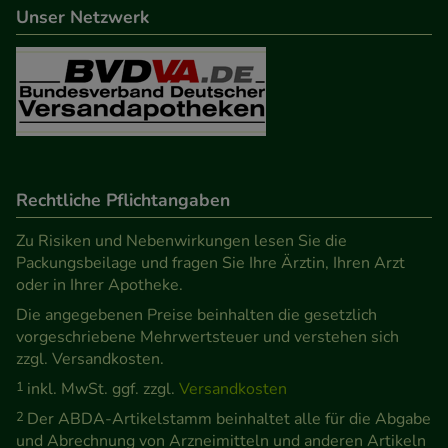
Unser Netzwerk
Informationen über die Art und Weise der Nutzung
unserer Website sammeln, mit deren Hilfe wir
unsere Website weiter für Sie optimieren können,
den Inhalt auf unserer Website aber auch die
Werbung auf Drittseiten möglichst relevant für Sie
zu gestalten. Bitte beachten Sie, dass Daten hierfür
teilweise an Dritte wie z.B. Google oder soziale
Rechtliche Pflichtangaben
Medien übertragen werden.
Zu Risiken und Nebenwirkungen lesen Sie die
Packungsbeilage und fragen Sie Ihre Ärztin, Ihren Arzt
oder in Ihrer Apotheke.
Die angegebenen Preise beinhalten die gesetzlich
vorgeschriebene Mehrwertsteuer und verstehen sich
zzgl. Versandkosten.
1
inkl. MwSt. ggf. zzgl.
Versandkosten
2
Der ABDA-Artikelstamm beinhaltet alle für die Abgabe
und Abrechnung von Arzneimitteln und anderen Artikeln