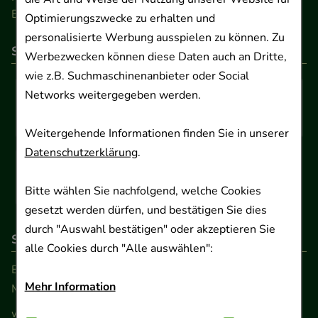
Barrierefreiheitserklärung
Optimierungszwecke zu erhalten und
personalisierte Werbung ausspielen zu können. Zu
So können Sie bezahlen
Werbezwecken können diese Daten auch an Dritte,
wie z.B. Suchmaschinenanbieter oder Social
Networks weitergegeben werden.
Weitergehende Informationen finden Sie in unserer
Datenschutzerklärung
.
Bitte wählen Sie nachfolgend, welche Cookies
gesetzt werden dürfen, und bestätigen Sie dies
durch "Auswahl bestätigen" oder akzeptieren Sie
So erreichen Sie uns
alle Cookies durch "Alle auswählen":
Beratung und Kundenservice:
Mehr Information
Montag - Freitag von 9.00 bis 17.00 Uhr
www.ApoSalis.de
· E-Mail:
info@ApoSalis.de