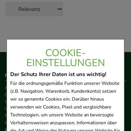
COOKIE-
EINSTELLUNGEN
Der Schutz Ihrer Daten ist uns wichtig!
Navigation
Für die ordnungsgemäße Funktion unserer Website
AGB
(z.B. Navigation, Warenkorb, Kundenkonto) setzen
Datenschutz
wir so genannte Cookies ein. Darüber hinaus
Widerrufsrecht
verwenden wir Cookies, Pixel und vergleichbare
Versandkosten
Technologien, um unsere Website an bevorzugte
FAQ
Impressum
Verhaltensweisen anzupassen, Informationen über
Kontakt
die Art und Weise der Nutzung unserer Website für