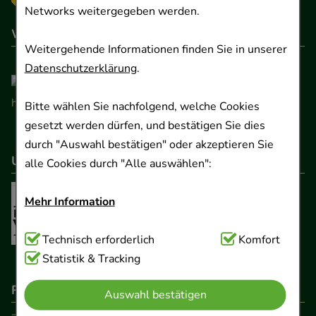
Networks weitergegeben werden.
Wir sind hier gelistet
Weitergehende Informationen finden Sie in unserer
Datenschutzerklärung
.
Bitte wählen Sie nachfolgend, welche Cookies
gesetzt werden dürfen, und bestätigen Sie dies
durch "Auswahl bestätigen" oder akzeptieren Sie
Unser Netzwerk
alle Cookies durch "Alle auswählen":
Mehr Information
Technisch Notwendig:
Technisch erforderlich
Hierbei handelt es sich um
Komfort
Cookies, die für die Grundfunktionen unserer
Statistik & Tracking
Website notwendig sind (z.B. Navigation,
Rechtliche Pflichtangaben
Auswahl bestätigen
Warenkorb, Kundenkonto), weshalb auf diese nicht
verzichtet werden kann.