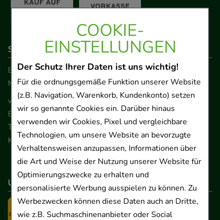
COOKIE-
EINSTELLUNGEN
So erreichen Sie uns
Der Schutz Ihrer Daten ist uns wichtig!
Beratung und Kundenservice:
Für die ordnungsgemäße Funktion unserer Website
Montag - Freitag von 9.00 bis 17.00 Uhr
(z.B. Navigation, Warenkorb, Kundenkonto) setzen
www.ApoSalis.de
· E-Mail:
info@ApoSalis.de
wir so genannte Cookies ein. Darüber hinaus
Ernst-August-Platz 2 · 30159 Hannover
verwenden wir Cookies, Pixel und vergleichbare
Telefon 0511 89 71 80 0 · Fax 0511 89 71 80 11
Technologien, um unsere Website an bevorzugte
Kontaktformular
Verhaltensweisen anzupassen, Informationen über
die Art und Weise der Nutzung unserer Website für
Optimierungszwecke zu erhalten und
Unser Versanddienstleister
personalisierte Werbung ausspielen zu können. Zu
Werbezwecken können diese Daten auch an Dritte,
wie z.B. Suchmaschinenanbieter oder Social