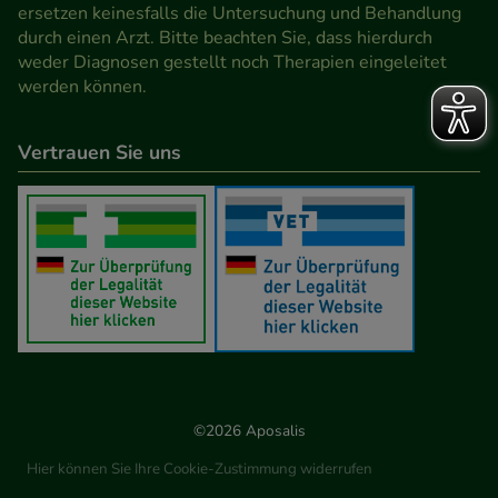
Werbung auf Drittseiten möglichst relevant für Sie
ersetzen keinesfalls die Untersuchung und Behandlung
durch einen Arzt. Bitte beachten Sie, dass hierdurch
zu gestalten. Bitte beachten Sie, dass Daten hierfür
weder Diagnosen gestellt noch Therapien eingeleitet
teilweise an Dritte wie z.B. Google oder soziale
werden können.
Medien übertragen werden.
Vertrauen Sie uns
©2026 Aposalis
Hier können Sie Ihre Cookie-Zustimmung widerrufen