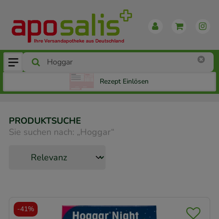
Rezept Einlösen
PRODUKTSUCHE
Sie suchen nach:
„
Hoggar
“
-
41%