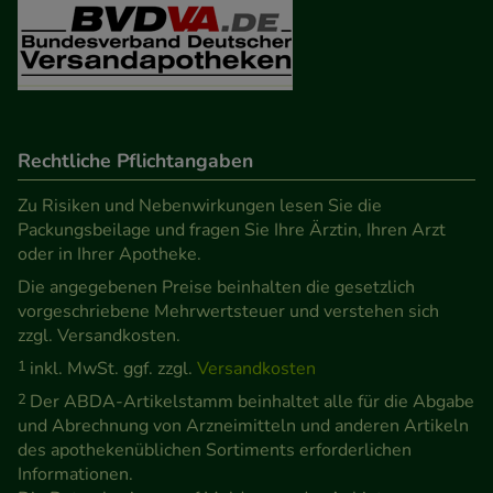
Besuchers oder unsere Seite an bevorzugte
Verhaltensweisen (z.B. Spracheinstellung)
anzupassen. Komfort-Cookies ermöglichen es uns
auch auf Ihre Bedürfnisse zugeschrittene Inhalte
anzuzeigen und unser Partnerprogramm zu
betreiben.
Rechtliche Pflichtangaben
Zu Risiken und Nebenwirkungen lesen Sie die
Statistik & Tracking:
Hierüber lassen sich
Packungsbeilage und fragen Sie Ihre Ärztin, Ihren Arzt
Informationen über die Art und Weise der Nutzung
oder in Ihrer Apotheke.
unserer Website sammeln, mit deren Hilfe wir
Die angegebenen Preise beinhalten die gesetzlich
unsere Website weiter für Sie optimieren können,
vorgeschriebene Mehrwertsteuer und verstehen sich
den Inhalt auf unserer Website aber auch die
zzgl. Versandkosten.
Werbung auf Drittseiten möglichst relevant für Sie
1
inkl. MwSt. ggf. zzgl.
Versandkosten
zu gestalten. Bitte beachten Sie, dass Daten hierfür
2
Der ABDA-Artikelstamm beinhaltet alle für die Abgabe
teilweise an Dritte wie z.B. Google oder soziale
und Abrechnung von Arzneimitteln und anderen Artikeln
Medien übertragen werden.
des apothekenüblichen Sortiments erforderlichen
Informationen.