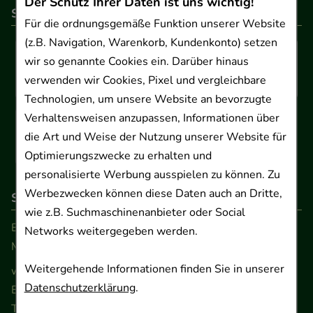
Der Schutz Ihrer Daten ist uns wichtig!
So können Sie bezahlen
Für die ordnungsgemäße Funktion unserer Website
(z.B. Navigation, Warenkorb, Kundenkonto) setzen
wir so genannte Cookies ein. Darüber hinaus
verwenden wir Cookies, Pixel und vergleichbare
Technologien, um unsere Website an bevorzugte
Verhaltensweisen anzupassen, Informationen über
die Art und Weise der Nutzung unserer Website für
Optimierungszwecke zu erhalten und
personalisierte Werbung ausspielen zu können. Zu
Werbezwecken können diese Daten auch an Dritte,
So erreichen Sie uns
wie z.B. Suchmaschinenanbieter oder Social
Beratung und Kundenservice:
Networks weitergegeben werden.
Montag - Freitag von 9.00 bis 17.00 Uhr
Weitergehende Informationen finden Sie in unserer
www.ApoSalis.de
· E-Mail:
info@ApoSalis.de
Datenschutzerklärung
.
Ernst-August-Platz 2 · 30159 Hannover
Telefon 0511 89 71 80 0 · Fax 0511 89 71 80 11