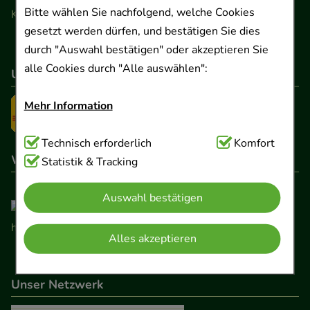
Bitte wählen Sie nachfolgend, welche Cookies
Kontaktformular
gesetzt werden dürfen, und bestätigen Sie dies
durch "Auswahl bestätigen" oder akzeptieren Sie
alle Cookies durch "Alle auswählen":
Unser Versanddienstleister
Mehr Information
Technisch Notwendig:
Technisch erforderlich
Hierbei handelt es sich um
Komfort
Wir sind hier gelistet
Cookies, die für die Grundfunktionen unserer
Statistik & Tracking
Website notwendig sind (z.B. Navigation,
Auswahl bestätigen
Warenkorb, Kundenkonto), weshalb auf diese nicht
verzichtet werden kann.
Alles akzeptieren
Komfort:
Diese Cookies werden genutzt um das
Einkaufserlebnis noch ansprechender zu gestalten,
Unser Netzwerk
beispielsweise für die Wiedererkennung des