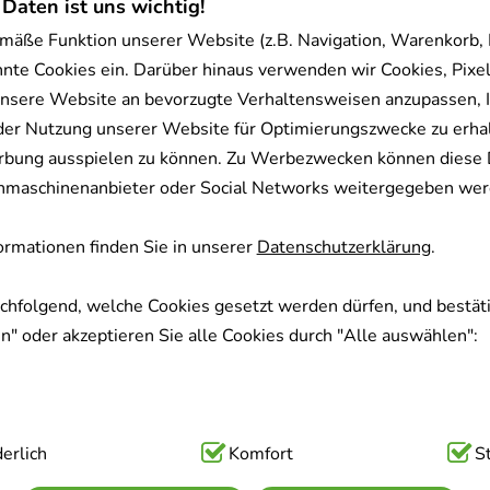
 Daten ist uns wichtig!
mäße Funktion unserer Website (z.B. Navigation, Warenkorb,
nnte Cookies ein. Darüber hinaus verwenden wir Cookies, Pixel
nsere Website an bevorzugte Verhaltensweisen anzupassen, 
der Nutzung unserer Website für Optimierungszwecke zu erha
rbung ausspielen zu können. Zu Werbezwecken können diese 
uchmaschinenanbieter oder Social Networks weitergegeben wer
rmationen finden Sie in unserer
Datenschutzerklärung
.
achfolgend, welche Cookies gesetzt werden dürfen, und bestäti
" oder akzeptieren Sie alle Cookies durch "Alle auswählen":
ig:
erlich
Hierbei handelt es sich um Cookies, die für die Grundfunk
Komfort
S
sind (z.B. Navigation, Warenkorb, Kundenkonto), weshalb auf 