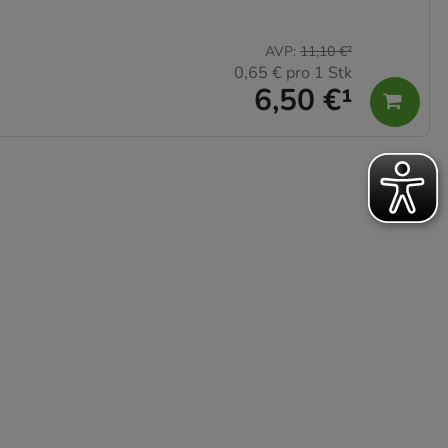
AVP
:
11,10 €
²
0,65 €
pro 1 Stk
6,50 €
¹