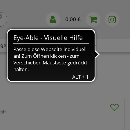
0,00 €
gebote
Markenshops
Ratgeber
App
mbH