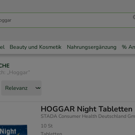
el
Beauty und Kosmetik
Nahrungsergänzung
% An
CHE
ch:
„
Hoggar
“
HOGGAR Night Tabletten
STADA Consumer Health Deutschland G
10
St
Tabletten