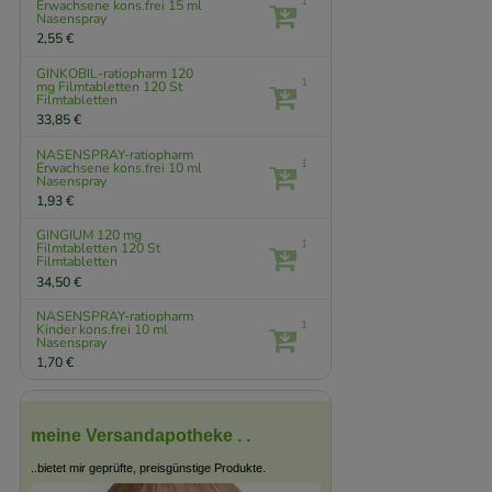
1
Erwachsene kons.frei
15 ml
Nasenspray
2,55 €
GINKOBIL-ratiopharm 120
1
mg Filmtabletten
120 St
Filmtabletten
33,85 €
NASENSPRAY-ratiopharm
1
Erwachsene kons.frei
10 ml
Nasenspray
1,93 €
GINGIUM 120 mg
1
Filmtabletten
120 St
Filmtabletten
34,50 €
NASENSPRAY-ratiopharm
1
Kinder kons.frei
10 ml
Nasenspray
1,70 €
meine Versandapotheke . .
..bietet mir geprüfte, preisgünstige Produkte.