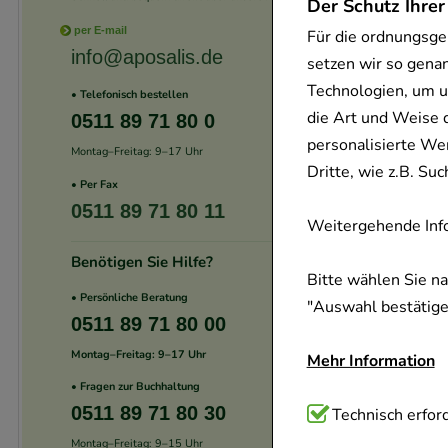
Der Schutz Ihrer
per E-mail
Für die ordnungsge
info@aposalis.de
setzen wir so gena
Technologien, um u
• Telefonisch bestellen
die Art und Weise 
0511 89 71 80 0
personalisierte We
Montag–Freitag: 9–17 Uhr
Dritte, wie z.B. S
• Per Fax
0511 89 71 80 11
Weitergehende Info
Benötigen Sie Hilfe?
Bitte wählen Sie n
• Persönliche Beratung
"Auswahl bestätigen
0511 89 71 80 00
Montag–Freitag: 9–17 Uhr
Mehr Information
• Fragen zur Buchhaltung
0511 89 71 80 30
Technisch Notwend
Technisch erford
Website notwendig 
Montag–Freitag: 9–15 Uhr