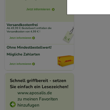
verzichtet werden 
Jetzt informieren
Komfort:
Diese Coo
beispielsweise für
Versandkostenfrei
Ab 49,99 € Bestellwert entfallen die
Verhaltensweisen (
Versandkosten von 4,99 € !
auf Ihre Bedürfnis
Jetzt informieren
Ohne Mindestbestellwert!
Statistik & Trackin
Mögliche Zahlarten
unserer Website sa
den Inhalt auf unse
Jetzt informieren
gestalten. Bitte be
Medien übertragen
Schnell griffbereit - setzen
Sie einfach ein Lesezeichen!
www.aposalis.de
zu meinen Favoriten
hinzufugen