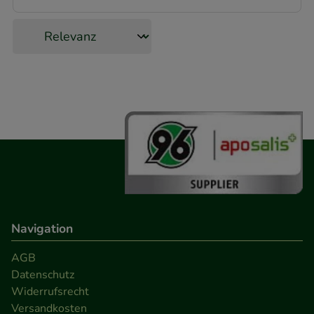
Statistik & Tracking:
Hierüber lassen sich
Informationen über die Art und Weise der Nutzung
unserer Website sammeln, mit deren Hilfe wir
unsere Website weiter für Sie optimieren können,
den Inhalt auf unserer Website aber auch die
Werbung auf Drittseiten möglichst relevant für Sie
zu gestalten. Bitte beachten Sie, dass Daten hierfür
teilweise an Dritte wie z.B. Google oder soziale
Medien übertragen werden.
Navigation
AGB
Datenschutz
Widerrufsrecht
Versandkosten