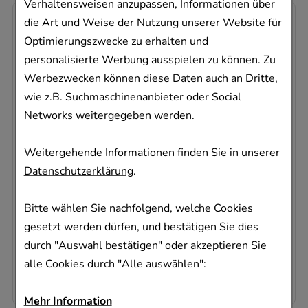
Verhaltensweisen anzupassen, Informationen über
-
23%
die Art und Weise der Nutzung unserer Website für
Optimierungszwecke zu erhalten und
personalisierte Werbung ausspielen zu können. Zu
Werbezwecken können diese Daten auch an Dritte,
wie z.B. Suchmaschinenanbieter oder Social
Networks weitergegeben werden.
CURARINA Creme m.Vitamin E
Harras Pharma Curarina Arzneimittel GmbH
Weitergehende Informationen finden Sie in unserer
50
ml
Datenschutzerklärung
.
Creme
00783870
Bitte wählen Sie nachfolgend, welche Cookies
Dieses Produkt ist zur Zeit nicht verfügbar
gesetzt werden dürfen, und bestätigen Sie dies
durch "Auswahl bestätigen" oder akzeptieren Sie
AVP
:
12,95 €
²
200,00 €
pro 1 l
alle Cookies durch "Alle auswählen":
10,00 €
¹
Mehr Information