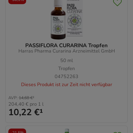
PASSIFLORA CURARINA Tropfen
Harras Pharma Curarina Arzneimittel GmbH
50
ml
Tropfen
04752263
Dieses Produkt ist zur Zeit nicht verfügbar
AVP
:
14,68 €
²
204,40 €
pro 1 l
10,22 €
¹
-
21,5%