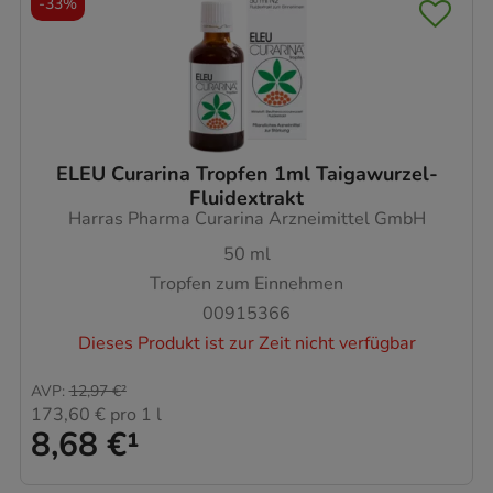
-
33%
ELEU Curarina Tropfen 1ml Taigawurzel-
Fluidextrakt
Harras Pharma Curarina Arzneimittel GmbH
50
ml
Tropfen zum Einnehmen
00915366
Dieses Produkt ist zur Zeit nicht verfügbar
AVP
:
12,97 €
²
173,60 €
pro 1 l
8,68 €
¹