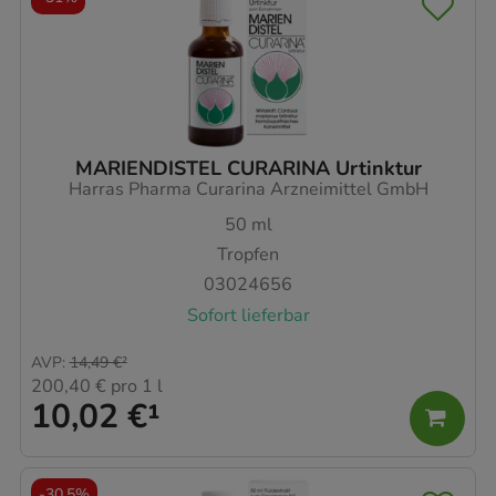
MARIENDISTEL CURARINA Urtinktur
Harras Pharma Curarina Arzneimittel GmbH
50
ml
Tropfen
03024656
Sofort lieferbar
AVP
:
14,49 €
²
200,40 €
pro 1 l
10,02 €
¹
-
30,5%