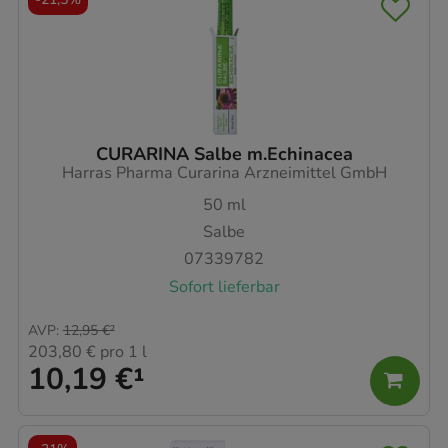
CURARINA Salbe m.Echinacea
Harras Pharma Curarina Arzneimittel GmbH
50
ml
Salbe
07339782
Sofort lieferbar
AVP
:
12,95 €
²
203,80 €
pro 1 l
10,19 €
¹