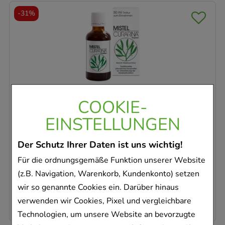
-
31%
MISTEL CURARINA Tropfen
Harras Pharma Curarina Arzneimittel GmbH
COOKIE-
50
ml
EINSTELLUNGEN
Tropfen
02391826
Der Schutz Ihrer Daten ist uns wichtig!
Dieses Produkt ist zur Zeit nicht verfügbar
Für die ordnungsgemäße Funktion unserer Website
(z.B. Navigation, Warenkorb, Kundenkonto) setzen
AVP
:
14,49 €
²
wir so genannte Cookies ein. Darüber hinaus
200,40 €
pro 1 l
10,02 €
¹
verwenden wir Cookies, Pixel und vergleichbare
Technologien, um unsere Website an bevorzugte