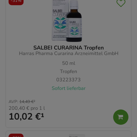
-
31%
SALBEI CURARINA Tropfen
Harras Pharma Curarina Arzneimittel GmbH
50
ml
Tropfen
03223373
Sofort lieferbar
AVP
:
14,49 €
²
200,40 €
pro 1 l
10,02 €
¹