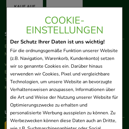
COOKIE-
EINSTELLUNGEN
So erreichen Sie uns
Der Schutz Ihrer Daten ist uns wichtig!
Beratung und Kundenservice:
Für die ordnungsgemäße Funktion unserer Website
Montag - Freitag von 9.00 bis 17.00 Uhr
(z.B. Navigation, Warenkorb, Kundenkonto) setzen
www.ApoSalis.de
· E-Mail:
info@ApoSalis.de
wir so genannte Cookies ein. Darüber hinaus
Ernst-August-Platz 2 · 30159 Hannover
verwenden wir Cookies, Pixel und vergleichbare
Telefon 0511 89 71 80 0 · Fax 0511 89 71 80 11
Technologien, um unsere Website an bevorzugte
Kontaktformular
Verhaltensweisen anzupassen, Informationen über
die Art und Weise der Nutzung unserer Website für
Optimierungszwecke zu erhalten und
Unser Versanddienstleister
personalisierte Werbung ausspielen zu können. Zu
Werbezwecken können diese Daten auch an Dritte,
wie z.B. Suchmaschinenanbieter oder Social