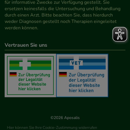
für informative Zwecke zur Verfügung gestellt. Sie
Werbung auf Drittseiten möglichst relevant für Sie
ersetzen keinesfalls die Untersuchung und Behandlung
zu gestalten. Bitte beachten Sie, dass Daten hierfür
durch einen Arzt. Bitte beachten Sie, dass hierdurch
teilweise an Dritte wie z.B. Google oder soziale
weder Diagnosen gestellt noch Therapien eingeleitet
werden können.
Medien übertragen werden.
Vertrauen Sie uns
©2026 Aposalis
Hier können Sie Ihre Cookie-Zustimmung widerrufen