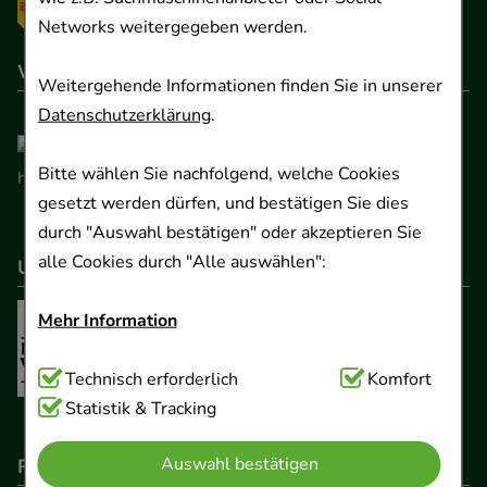
Networks weitergegeben werden.
Wir sind hier gelistet
Weitergehende Informationen finden Sie in unserer
Datenschutzerklärung
.
Bitte wählen Sie nachfolgend, welche Cookies
gesetzt werden dürfen, und bestätigen Sie dies
durch "Auswahl bestätigen" oder akzeptieren Sie
alle Cookies durch "Alle auswählen":
Unser Netzwerk
Mehr Information
Technisch Notwendig:
Technisch erforderlich
Hierbei handelt es sich um
Komfort
Cookies, die für die Grundfunktionen unserer
Statistik & Tracking
Website notwendig sind (z.B. Navigation,
Auswahl bestätigen
Rechtliche Pflichtangaben
Warenkorb, Kundenkonto), weshalb auf diese nicht