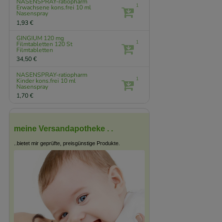
NASENSPRAY-ratiopharm
1
Erwachsene kons.frei
10 ml
Nasenspray
1,93 €
GINGIUM 120 mg
1
Filmtabletten
120 St
Filmtabletten
34,50 €
NASENSPRAY-ratiopharm
1
Kinder kons.frei
10 ml
Nasenspray
1,70 €
meine Versandapotheke . .
..bietet mir geprüfte, preisgünstige Produkte.