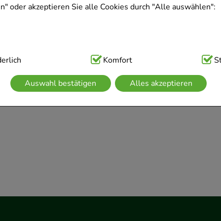
" oder akzeptieren Sie alle Cookies durch "Alle auswählen":
ig:
erlich
Hierbei handelt es sich um Cookies, die für die Grundfunk
Komfort
S
sind (z.B. Navigation, Warenkorb, Kundenkonto), weshalb auf 
Auswahl bestätigen
Alles akzeptieren
kann.
kies werden genutzt um das Einkaufserlebnis noch ansprechen
 die Wiedererkennung des Besuchers oder unsere Seite an be
z.B. Spracheinstellung) anzupassen. Komfort-Cookies ermögli
se zugeschrittene Inhalte anzuzeigen und unser Partnerprogram
g:
Hierüber lassen sich Informationen über die Art und Weise 
mmeln, mit deren Hilfe wir unsere Website weiter für Sie op
rer Website aber auch die Werbung auf Drittseiten möglichst r
achten Sie, dass Daten hierfür teilweise an Dritte wie z.B. Goo