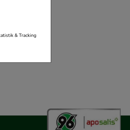
tionen unserer
tatistik & Tracking
diese nicht
der zu gestalten,
vorzugte
chen es uns auch
m zu betreiben.
der Nutzung
timieren können,
elevant für Sie zu
gle oder soziale