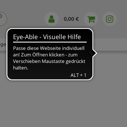
0,00 €
gebote
Markenshops
Ratgeber
App