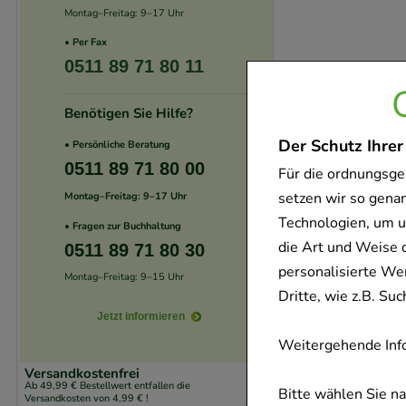
Montag–Freitag: 9–17 Uhr
• Per Fax
0511 89 71 80 11
Benötigen Sie Hilfe?
Der Schutz Ihrer
• Persönliche Beratung
0511 89 71 80 00
Für die ordnungsge
setzen wir so gena
Montag–Freitag: 9–17 Uhr
Technologien, um u
• Fragen zur Buchhaltung
die Art und Weise 
0511 89 71 80 30
personalisierte We
Montag–Freitag: 9–15 Uhr
Dritte, wie z.B. S
Jetzt informieren
Weitergehende Info
Versandkostenfrei
Ab 49,99 € Bestellwert entfallen die
Bitte wählen Sie n
Versandkosten von 4,99 € !