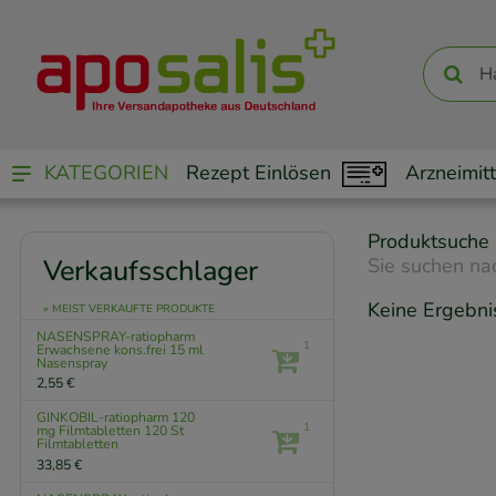
KATEGORIEN
Rezept Einlösen
Arzneimitt
Produktsuche
Verkaufsschlager
Sie suchen na
Keine Ergebni
» MEIST VERKAUFTE PRODUKTE
NASENSPRAY-ratiopharm
1
Erwachsene kons.frei
15 ml
Nasenspray
2,55 €
GINKOBIL-ratiopharm 120
1
mg Filmtabletten
120 St
Filmtabletten
33,85 €