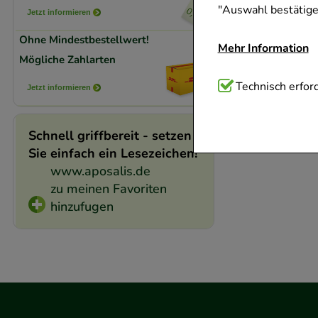
"Auswahl bestätigen
Jetzt informieren
Ohne Mindestbestellwert!
Mehr Information
Mögliche Zahlarten
Technisch Notwend
Technisch erford
Jetzt informieren
Website notwendig 
verzichtet werden 
Schnell griffbereit - setzen
Sie einfach ein Lesezeichen!
Komfort:
Diese Coo
www.aposalis.de
beispielsweise für
zu meinen Favoriten
Verhaltensweisen (
hinzufugen
auf Ihre Bedürfnis
Statistik & Trackin
unserer Website sa
den Inhalt auf unse
gestalten. Bitte be