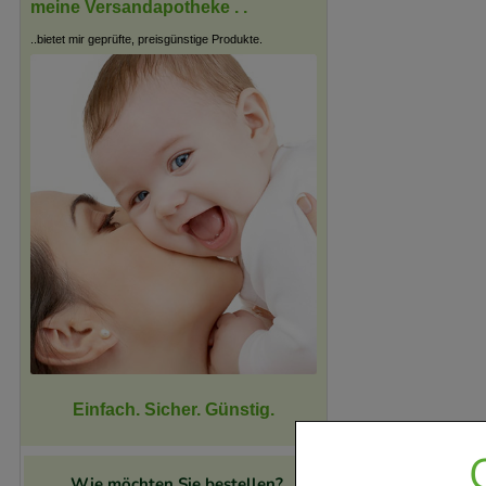
meine Versandapotheke . .
..bietet mir geprüfte, preisgünstige Produkte.
Einfach. Sicher. Günstig.
Wie möchten Sie bestellen?