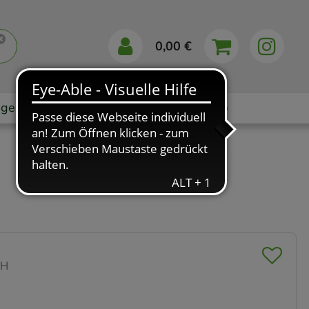
0,00 €
gebote
Markenshops
Ratgeber
App
bH