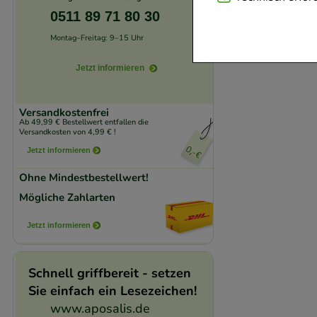
Website notwendig 
0511 89 71 80 30
verzichtet werden 
Montag–Freitag: 9–15 Uhr
Jetzt informieren
Komfort:
Diese Coo
beispielsweise für
Verhaltensweisen (
Versandkostenfrei
Ab 49,99 € Bestellwert entfallen die
auf Ihre Bedürfnis
Versandkosten von 4,99 € !
Jetzt informieren
Statistik & Trackin
Ohne Mindestbestellwert!
unserer Website sa
Mögliche Zahlarten
den Inhalt auf unse
gestalten. Bitte be
Jetzt informieren
Medien übertragen
Schnell griffbereit - setzen
Sie einfach ein Lesezeichen!
www.aposalis.de