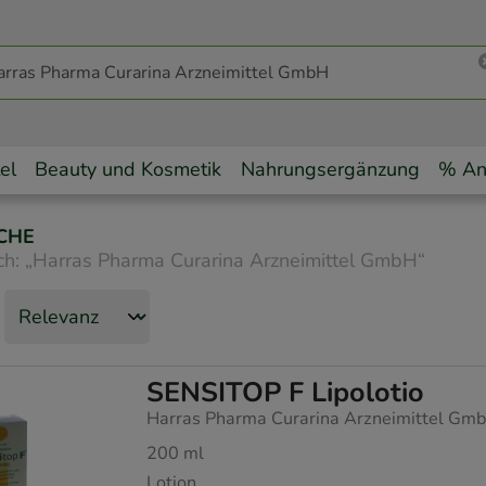
el
Beauty und Kosmetik
Nahrungsergänzung
% An
CHE
ch:
„
Harras Pharma Curarina Arzneimittel GmbH
“
SENSITOP F Lipolotio
Harras Pharma Curarina Arzneimittel Gm
200
ml
Lotion