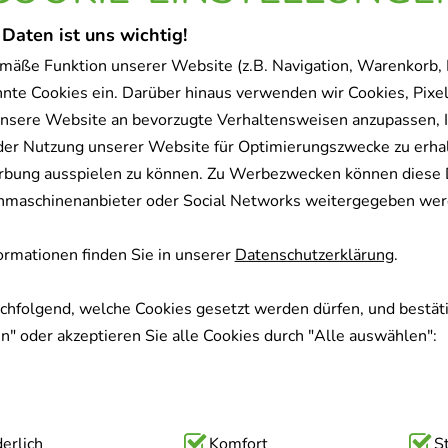
 Daten ist uns wichtig!
mäße Funktion unserer Website (z.B. Navigation, Warenkorb,
nnte Cookies ein. Darüber hinaus verwenden wir Cookies, Pixel
nsere Website an bevorzugte Verhaltensweisen anzupassen, 
der Nutzung unserer Website für Optimierungszwecke zu erha
rbung ausspielen zu können. Zu Werbezwecken können diese 
uchmaschinenanbieter oder Social Networks weitergegeben wer
rmationen finden Sie in unserer
Datenschutzerklärung
.
achfolgend, welche Cookies gesetzt werden dürfen, und bestäti
" oder akzeptieren Sie alle Cookies durch "Alle auswählen":
ig:
erlich
Hierbei handelt es sich um Cookies, die für die Grundfunk
Komfort
S