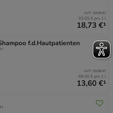
AVP
:
23,99 €
²
93,65 €
pro 1 l
18,73 €
¹
ampoo f.d.Hautpatienten
bH
AVP
:
15,96 €
²
68,00 €
pro 1 l
13,60 €
¹
bH