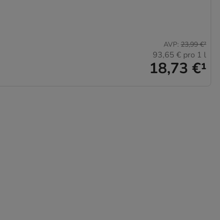
AVP
:
23,99 €
²
93,65 €
pro 1 l
18,73 €
¹