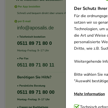
Per App bestellen
Der Schutz Ihrer
Schnell und bequem direkt über unsere App.
Für die ordnungsge
setzen wir so gena
per E-mail
info@aposalis.de
Technologien, um u
die Art und Weise 
• Telefonisch bestellen
personalisierte We
0511 89 71 80 0
Dritte, wie z.B. S
Montag–Freitag: 9–17 Uhr
• Per Fax
Weitergehende Info
0511 89 71 80 11
Bitte wählen Sie n
Benötigen Sie Hilfe?
"Auswahl bestätigen
• Persönliche Beratung
0511 89 71 80 00
Mehr Information
Montag–Freitag: 9–17 Uhr
Technisch Notwend
Technisch erford
• Fragen zur Buchhaltung