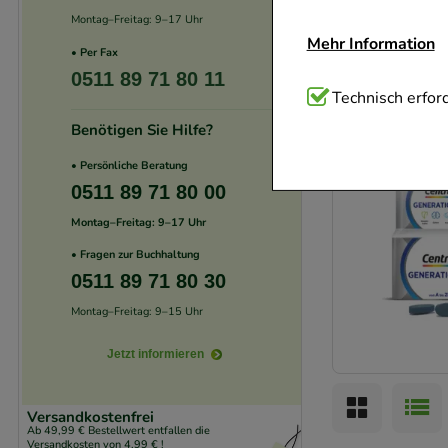
Montag–Freitag: 9–17 Uhr
Mehr Information
• Per Fax
0511 89 71 80 11
Technisch Notwend
Technisch erford
Website notwendig 
Benötigen Sie Hilfe?
verzichtet werden 
-
17,5%
• Persönliche Beratung
0511 89 71 80 00
Komfort:
Diese Coo
Montag–Freitag: 9–17 Uhr
beispielsweise für
• Fragen zur Buchhaltung
Verhaltensweisen (
0511 89 71 80 30
auf Ihre Bedürfnis
Montag–Freitag: 9–15 Uhr
Statistik & Trackin
Jetzt informieren
unserer Website sa
den Inhalt auf unse
Versandkostenfrei
gestalten. Bitte be
Ab 49,99 € Bestellwert entfallen die
Versandkosten von 4,99 € !