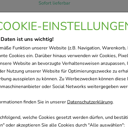
Sofort lieferbar
COOKIE-EINSTELLUNGE
CENTRUM A-Zink Tablett
Haleon Germany GmbH
 Daten ist uns wichtig!
30
St
mäße Funktion unserer Website (z.B. Navigation, Warenkorb,
Tabletten
nnte Cookies ein. Darüber hinaus verwenden wir Cookies, Pixel
14170450
nsere Website an bevorzugte Verhaltensweisen anzupassen, 
der Nutzung unserer Website für Optimierungszwecke zu erha
Sofort lieferbar
rbung ausspielen zu können. Zu Werbezwecken können diese 
uchmaschinenanbieter oder Social Networks weitergegeben wer
CENTRUM A-Zink Tablett
rmationen finden Sie in unserer
Datenschutzerklärung
.
Haleon Germany GmbH
60
St
achfolgend, welche Cookies gesetzt werden dürfen, und bestäti
Tabletten
" oder akzeptieren Sie alle Cookies durch "Alle auswählen":