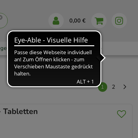
0,00 €
gebote
Markenshops
Ratgeber
App
1
2
 Tabletten