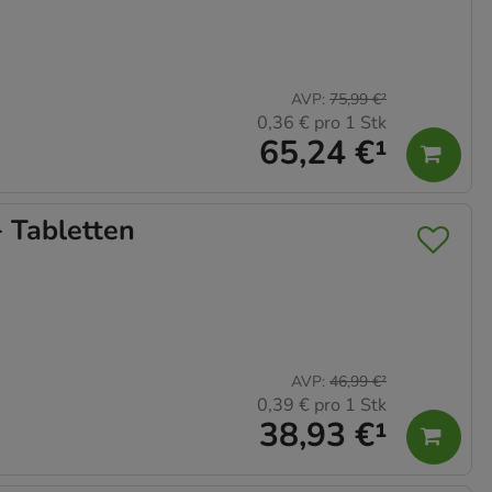
AVP
:
75,99 €
²
0,36 €
pro 1 Stk
65,24 €
¹
 Tabletten
AVP
:
46,99 €
²
0,39 €
pro 1 Stk
38,93 €
¹