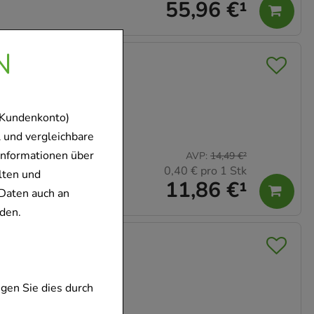
55,96 €
¹
N
en
 Kundenkonto)
 und vergleichbare
Informationen über
AVP
:
14,49 €
²
0,40 €
pro 1 Stk
lten und
11,86 €
¹
Daten auch an
den.
en
gen Sie dies durch