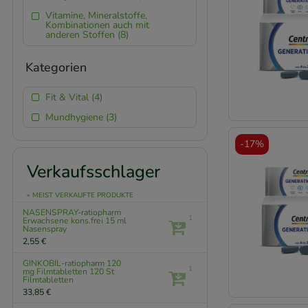
Vitamine, Mineralstoffe,
Kombinationen auch mit
anderen Stoffen (8)
Kategorien
Fit & Vital (4)
Mundhygiene (3)
-
17%
Verkaufsschlager
» MEIST VERKAUFTE PRODUKTE
NASENSPRAY-ratiopharm
1
Erwachsene kons.frei
15 ml
Nasenspray
2,55 €
GINKOBIL-ratiopharm 120
1
mg Filmtabletten
120 St
Filmtabletten
33,85 €