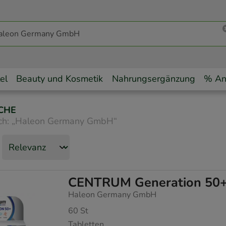
el
Beauty und Kosmetik
Nahrungsergänzung
% An
CHE
ch:
„
Haleon Germany GmbH
“
CENTRUM Generation 50+
Haleon Germany GmbH
60
St
Tabletten