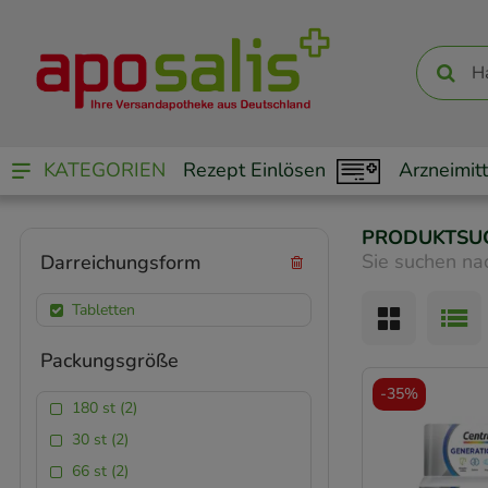
KATEGORIEN
Rezept Einlösen
Arzneimitt
PRODUKTSU
Sie suchen na
Darreichungsform
Tabletten
Packungsgröße
-
35%
180 st (2)
30 st (2)
66 st (2)