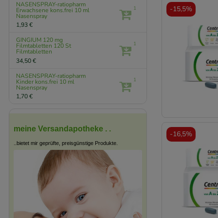
NASENSPRAY-ratiopharm
-
15,5%
1
Erwachsene kons.frei
10 ml
Nasenspray
1,93 €
GINGIUM 120 mg
1
Filmtabletten
120 St
Filmtabletten
34,50 €
NASENSPRAY-ratiopharm
1
Kinder kons.frei
10 ml
Nasenspray
1,70 €
meine Versandapotheke . .
-
16,5%
..bietet mir geprüfte, preisgünstige Produkte.