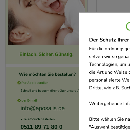
-
18%
Der Schutz Ihrer
Für die ordnungsge
Einfach. Sicher. Günstig.
setzen wir so gena
Technologien, um u
die Art und Weise 
Wie möchten Sie bestellen?
personalisierte We
Per App bestellen
Dritte, wie z.B. S
Schnell und bequem direkt über unsere App.
-
16,5%
per E-mail
Weitergehende Info
info@aposalis.de
Bitte wählen Sie n
• Telefonisch bestellen
0511 89 71 80 0
"Auswahl bestätigen