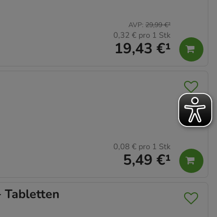
AVP
:
29,99 €
²
0,32 €
pro 1 Stk
19,43 €
¹
0,08 €
pro 1 Stk
5,49 €
¹
 Tabletten