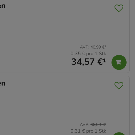
en
AVP
:
40,99 €
²
0,35 €
pro 1 Stk
34,57 €
¹
en
AVP
:
66,99 €
²
0,31 €
pro 1 Stk