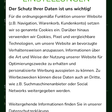
Kontakt
Barrierefreiheitserklärung
Der Schutz Ihrer Daten ist uns wichtig!
Für die ordnungsgemäße Funktion unserer Website
So können Sie bezahlen
(z.B. Navigation, Warenkorb, Kundenkonto) setzen
wir so genannte Cookies ein. Darüber hinaus
verwenden wir Cookies, Pixel und vergleichbare
Technologien, um unsere Website an bevorzugte
Verhaltensweisen anzupassen, Informationen über
die Art und Weise der Nutzung unserer Website für
Optimierungszwecke zu erhalten und
personalisierte Werbung ausspielen zu können. Zu
Werbezwecken können diese Daten auch an Dritte,
wie z.B. Suchmaschinenanbieter oder Social
So erreichen Sie uns
Networks weitergegeben werden.
Beratung und Kundenservice:
Montag - Freitag von 9.00 bis 17.00 Uhr
Weitergehende Informationen finden Sie in unserer
Datenschutzerklärung
.