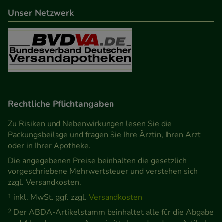
beispielsweise für die Wiedererkennung des
Unser Netzwerk
Besuchers oder unsere Seite an bevorzugte
Verhaltensweisen (z.B. Spracheinstellung)
anzupassen. Komfort-Cookies ermöglichen es uns
auch auf Ihre Bedürfnisse zugeschrittene Inhalte
anzuzeigen und unser Partnerprogramm zu
betreiben.
Rechtliche Pflichtangaben
Statistik & Tracking:
Hierüber lassen sich
Informationen über die Art und Weise der Nutzung
Zu Risiken und Nebenwirkungen lesen Sie die
Packungsbeilage und fragen Sie Ihre Ärztin, Ihren Arzt
unserer Website sammeln, mit deren Hilfe wir
oder in Ihrer Apotheke.
unsere Website weiter für Sie optimieren können,
Die angegebenen Preise beinhalten die gesetzlich
den Inhalt auf unserer Website aber auch die
vorgeschriebene Mehrwertsteuer und verstehen sich
Werbung auf Drittseiten möglichst relevant für Sie
zzgl. Versandkosten.
zu gestalten. Bitte beachten Sie, dass Daten hierfür
1
inkl. MwSt. ggf. zzgl.
Versandkosten
teilweise an Dritte wie z.B. Google oder soziale
2
Der ABDA-Artikelstamm beinhaltet alle für die Abgabe
Medien übertragen werden.