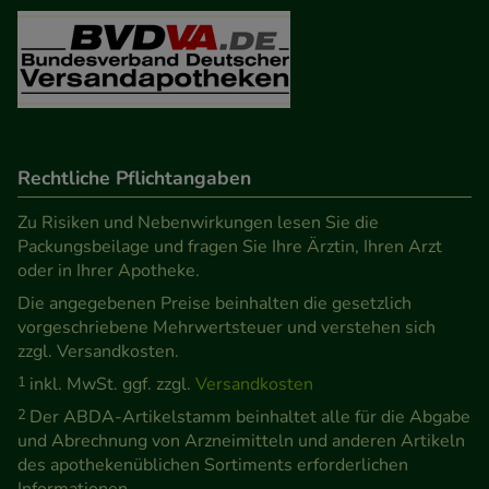
Besuchers oder unsere Seite an bevorzugte
Verhaltensweisen (z.B. Spracheinstellung)
anzupassen. Komfort-Cookies ermöglichen es uns
auch auf Ihre Bedürfnisse zugeschrittene Inhalte
anzuzeigen und unser Partnerprogramm zu
betreiben.
Rechtliche Pflichtangaben
Statistik & Tracking:
Hierüber lassen sich
Zu Risiken und Nebenwirkungen lesen Sie die
Packungsbeilage und fragen Sie Ihre Ärztin, Ihren Arzt
Informationen über die Art und Weise der Nutzung
oder in Ihrer Apotheke.
unserer Website sammeln, mit deren Hilfe wir
Die angegebenen Preise beinhalten die gesetzlich
unsere Website weiter für Sie optimieren können,
vorgeschriebene Mehrwertsteuer und verstehen sich
den Inhalt auf unserer Website aber auch die
zzgl. Versandkosten.
Werbung auf Drittseiten möglichst relevant für Sie
1
inkl. MwSt. ggf. zzgl.
Versandkosten
zu gestalten. Bitte beachten Sie, dass Daten hierfür
2
Der ABDA-Artikelstamm beinhaltet alle für die Abgabe
teilweise an Dritte wie z.B. Google oder soziale
und Abrechnung von Arzneimitteln und anderen Artikeln
Medien übertragen werden.
des apothekenüblichen Sortiments erforderlichen
Informationen.