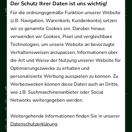
Der Schutz Ihrer Daten ist uns wichtig!
So können Sie bezahlen
Für die ordnungsgemäße Funktion unserer Website
(z.B. Navigation, Warenkorb, Kundenkonto) setzen
wir so genannte Cookies ein. Darüber hinaus
verwenden wir Cookies, Pixel und vergleichbare
Technologien, um unsere Website an bevorzugte
Verhaltensweisen anzupassen, Informationen über
die Art und Weise der Nutzung unserer Website für
Optimierungszwecke zu erhalten und
personalisierte Werbung ausspielen zu können. Zu
Werbezwecken können diese Daten auch an Dritte,
So erreichen Sie uns
wie z.B. Suchmaschinenanbieter oder Social
Networks weitergegeben werden.
Beratung und Kundenservice:
Montag - Freitag von 9.00 bis 17.00 Uhr
Weitergehende Informationen finden Sie in unserer
www.ApoSalis.de
· E-Mail:
info@ApoSalis.de
Datenschutzerklärung
.
Ernst-August-Platz 2 · 30159 Hannover