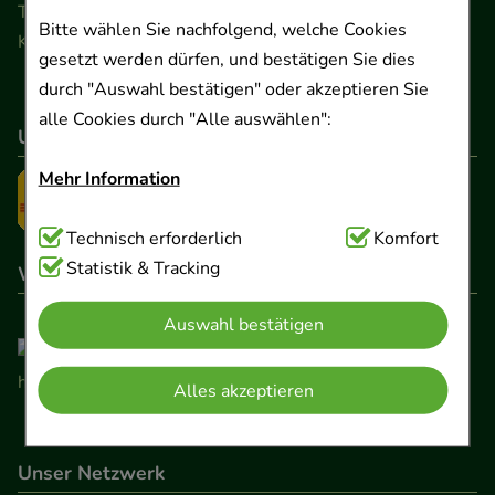
Telefon 0511 89 71 80 0 · Fax 0511 89 71 80 11
Bitte wählen Sie nachfolgend, welche Cookies
Kontaktformular
gesetzt werden dürfen, und bestätigen Sie dies
durch "Auswahl bestätigen" oder akzeptieren Sie
alle Cookies durch "Alle auswählen":
Unser Versanddienstleister
Mehr Information
Technisch Notwendig:
Technisch erforderlich
Hierbei handelt es sich um
Komfort
Cookies, die für die Grundfunktionen unserer
Statistik & Tracking
Wir sind hier gelistet
Website notwendig sind (z.B. Navigation,
Auswahl bestätigen
Warenkorb, Kundenkonto), weshalb auf diese nicht
verzichtet werden kann.
Alles akzeptieren
Komfort:
Diese Cookies werden genutzt um das
Einkaufserlebnis noch ansprechender zu gestalten,
Unser Netzwerk
beispielsweise für die Wiedererkennung des