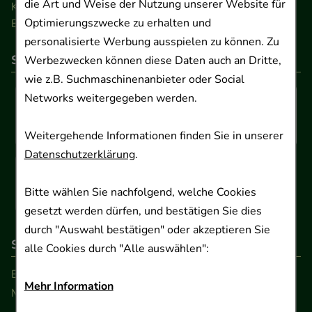
die Art und Weise der Nutzung unserer Website für
Kontakt
Optimierungszwecke zu erhalten und
Barrierefreiheitserklärung
personalisierte Werbung ausspielen zu können. Zu
So können Sie bezahlen
Werbezwecken können diese Daten auch an Dritte,
wie z.B. Suchmaschinenanbieter oder Social
Networks weitergegeben werden.
Weitergehende Informationen finden Sie in unserer
Datenschutzerklärung
.
Bitte wählen Sie nachfolgend, welche Cookies
gesetzt werden dürfen, und bestätigen Sie dies
durch "Auswahl bestätigen" oder akzeptieren Sie
So erreichen Sie uns
alle Cookies durch "Alle auswählen":
Beratung und Kundenservice:
Mehr Information
Montag - Freitag von 9.00 bis 17.00 Uhr