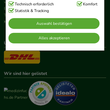
www.ApoSalis.de
· E-Mail:
info@ApoSalis.de
Technisch Notwendig:
Technisch erforderlich
Hierbei handelt es sich um
Komfort
Ernst-August-Platz 2 · 30159 Hannover
Cookies, die für die Grundfunktionen unserer
Statistik & Tracking
Telefon 0511 89 71 80 0 · Fax 0511 89 71 80 11
Website notwendig sind (z.B. Navigation,
Kontaktformular
Auswahl bestätigen
Warenkorb, Kundenkonto), weshalb auf diese nicht
verzichtet werden kann.
Alles akzeptieren
Unser Versanddienstleister
Komfort:
Diese Cookies werden genutzt um das
Einkaufserlebnis noch ansprechender zu gestalten,
beispielsweise für die Wiedererkennung des
Besuchers oder unsere Seite an bevorzugte
Verhaltensweisen (z.B. Spracheinstellung)
Wir sind hier gelistet
anzupassen. Komfort-Cookies ermöglichen es uns
auch auf Ihre Bedürfnisse zugeschrittene Inhalte
anzuzeigen und unser Partnerprogramm zu
betreiben.