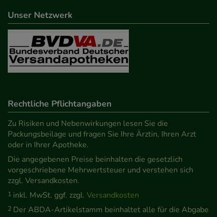
Statistik & Tracking:
Hierüber lassen sich
Informationen über die Art und Weise der Nutzung
Unser Netzwerk
unserer Website sammeln, mit deren Hilfe wir
unsere Website weiter für Sie optimieren können,
den Inhalt auf unserer Website aber auch die
Werbung auf Drittseiten möglichst relevant für Sie
zu gestalten. Bitte beachten Sie, dass Daten hierfür
teilweise an Dritte wie z.B. Google oder soziale
Rechtliche Pflichtangaben
Medien übertragen werden.
Zu Risiken und Nebenwirkungen lesen Sie die
Packungsbeilage und fragen Sie Ihre Ärztin, Ihren Arzt
oder in Ihrer Apotheke.
Die angegebenen Preise beinhalten die gesetzlich
vorgeschriebene Mehrwertsteuer und verstehen sich
zzgl. Versandkosten.
1
inkl. MwSt. ggf. zzgl.
Versandkosten
2
Der ABDA-Artikelstamm beinhaltet alle für die Abgabe