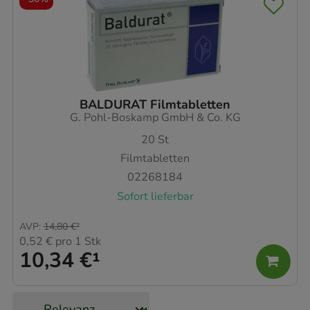
BALDURAT Filmtabletten
G. Pohl-Boskamp GmbH & Co. KG
20
St
Filmtabletten
02268184
Sofort lieferbar
AVP
:
14,80 €
²
0,52 €
pro 1 Stk
10,34 €
¹