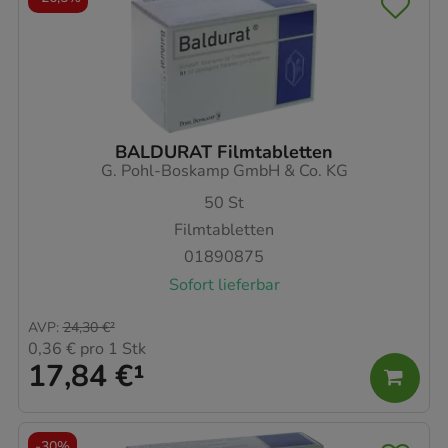
BALDURAT Filmtabletten
G. Pohl-Boskamp GmbH & Co. KG
50
St
Filmtabletten
01890875
Sofort lieferbar
AVP
:
24,30 €
²
0,36 €
pro 1 Stk
17,84 €
¹
-
30%