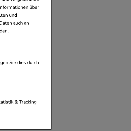
Informationen über
lten und
Daten auch an
den.
gen Sie dies durch
tionen unserer
tatistik & Tracking
diese nicht