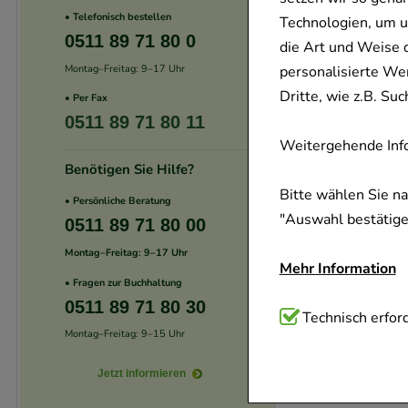
• Telefonisch bestellen
Technologien, um u
0511 89 71 80 0
die Art und Weise 
Montag–Freitag: 9–17 Uhr
personalisierte We
Dritte, wie z.B. S
• Per Fax
0511 89 71 80 11
Weitergehende Info
Benötigen Sie Hilfe?
Bitte wählen Sie n
• Persönliche Beratung
"Auswahl bestätigen
0511 89 71 80 00
Montag–Freitag: 9–17 Uhr
Mehr Information
• Fragen zur Buchhaltung
0511 89 71 80 30
Technisch Notwend
Technisch erford
Montag–Freitag: 9–15 Uhr
Website notwendig 
verzichtet werden 
Jetzt informieren