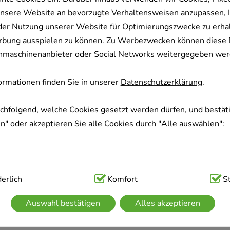
nsere Website an bevorzugte Verhaltensweisen anzupassen, 
der Nutzung unserer Website für Optimierungszwecke zu erha
rbung ausspielen zu können. Zu Werbezwecken können diese 
uchmaschinenanbieter oder Social Networks weitergegeben wer
rmationen finden Sie in unserer
Datenschutzerklärung
.
achfolgend, welche Cookies gesetzt werden dürfen, und bestäti
" oder akzeptieren Sie alle Cookies durch "Alle auswählen":
ig:
erlich
Hierbei handelt es sich um Cookies, die für die Grundfunk
Komfort
S
sind (z.B. Navigation, Warenkorb, Kundenkonto), weshalb auf 
Auswahl bestätigen
Alles akzeptieren
kann.