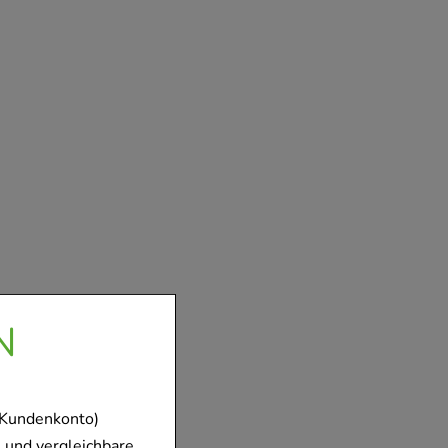
N
 Kundenkonto)
 und vergleichbare