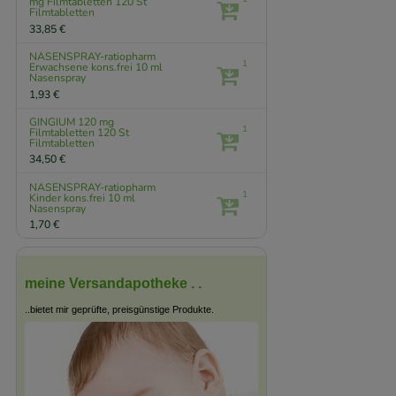
mg Filmtabletten
120 St
Filmtabletten
33,85 €
NASENSPRAY-ratiopharm
1
Erwachsene kons.frei
10 ml
Nasenspray
1,93 €
GINGIUM 120 mg
1
Filmtabletten
120 St
Filmtabletten
34,50 €
NASENSPRAY-ratiopharm
1
Kinder kons.frei
10 ml
Nasenspray
1,70 €
meine Versandapotheke . .
..bietet mir geprüfte, preisgünstige Produkte.