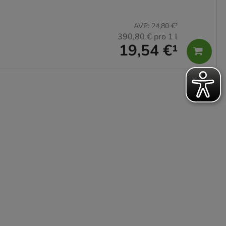
AVP
:
24,80 €
²
390,80 €
pro 1 l
19,54 €
¹