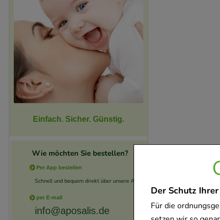
Einfach. Sicher. Günstig.
Wie möchten Sie bestellen?
Per App bestellen
Schnell und bequem direkt über unsere App.
Der Schutz Ihrer
per E-mail
Für die ordnungsge
info@aposalis.de
setzen wir so gena