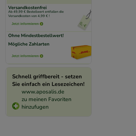
Komfort:
Diese Coo
Versandkostenfrei
beispielsweise für
Ab 49,99 € Bestellwert entfallen die
Versandkosten von 4,99 € !
Verhaltensweisen (
Jetzt informieren
auf Ihre Bedürfnis
Ohne Mindestbestellwert!
Statistik & Trackin
Mögliche Zahlarten
unserer Website sa
Jetzt informieren
den Inhalt auf unse
gestalten. Bitte be
Schnell griffbereit - setzen
Medien übertragen
Sie einfach ein Lesezeichen!
www.aposalis.de
zu meinen Favoriten
hinzufugen