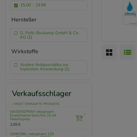
15.00 - 19.99
Hersteller
G. Pohl-Boskamp GmbH & Co.
KG (1)
Wirkstoffe
Andere Antipsoriatika zur
topischen Anwendung (1)
Verkaufsschlager
» MEIST VERKAUFTE PRODUKTE
NASENSPRAY-ratiopharm
1
Erwachsene kons.frei
15 ml
Nasenspray
2,55 €
GINKOBIL-ratiopharm 120
1