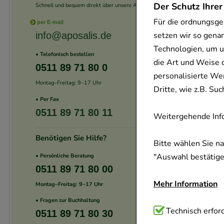
Der Schutz Ihrer
Schnell und bequem direkt über unsere App.
Für die ordnungsge
per E-mail
setzen wir so gena
info@aposalis.de
Technologien, um u
• Telefonisch bestellen
die Art und Weise 
0511 89 71 80 0
personalisierte We
Montag–Freitag: 9–17 Uhr
Dritte, wie z.B. S
• Per Fax
0511 89 71 80 11
Weitergehende Info
Benötigen Sie Hilfe?
Bitte wählen Sie n
"Auswahl bestätigen
• Persönliche Beratung
0511 89 71 80 00
Mehr Information
Montag–Freitag: 9–17 Uhr
• Fragen zur Buchhaltung
Technisch Notwend
Technisch erford
0511 89 71 80 30