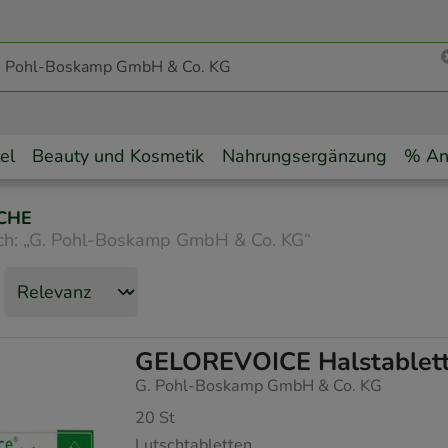
el
Beauty und Kosmetik
Nahrungsergänzung
% An
CHE
ch:
„
G. Pohl-Boskamp GmbH & Co. KG
“
GELOREVOICE Halstablette
G. Pohl-Boskamp GmbH & Co. KG
20
St
Lutschtabletten