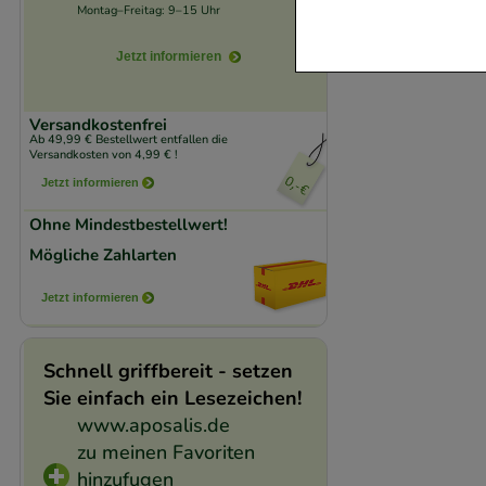
Website notwendig 
Montag–Freitag: 9–15 Uhr
verzichtet werden 
Jetzt informieren
Komfort:
Diese Coo
beispielsweise für
Versandkostenfrei
Ab 49,99 € Bestellwert entfallen die
Verhaltensweisen (
Versandkosten von 4,99 € !
auf Ihre Bedürfnis
Jetzt informieren
Ohne Mindestbestellwert!
Statistik & Trackin
Mögliche Zahlarten
unserer Website sa
den Inhalt auf unse
Jetzt informieren
gestalten. Bitte be
Medien übertragen
Schnell griffbereit - setzen
Sie einfach ein Lesezeichen!
www.aposalis.de
zu meinen Favoriten
hinzufugen