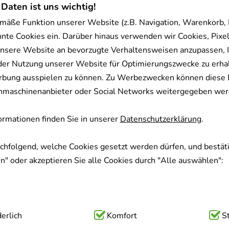
 Daten ist uns wichtig!
mäße Funktion unserer Website (z.B. Navigation, Warenkorb,
nnte Cookies ein. Darüber hinaus verwenden wir Cookies, Pixel
nsere Website an bevorzugte Verhaltensweisen anzupassen, 
der Nutzung unserer Website für Optimierungszwecke zu erha
rbung ausspielen zu können. Zu Werbezwecken können diese 
uchmaschinenanbieter oder Social Networks weitergegeben wer
rmationen finden Sie in unserer
Datenschutzerklärung
.
achfolgend, welche Cookies gesetzt werden dürfen, und bestäti
" oder akzeptieren Sie alle Cookies durch "Alle auswählen":
ig:
erlich
Hierbei handelt es sich um Cookies, die für die Grundfunk
Komfort
S