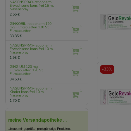
NASENSPRAY-ratiopharm
1
Erwachsene kons.frei
15 ml
Nasenspray
2,55 €
GINKOBIL-ratiopharm 120
1
mg Filmtabletten
120 St
Filmtabletten
33,85 €
NASENSPRAY-ratiopharm
1
Erwachsene kons.frei
10 ml
Nasenspray
1,93 €
GINGIUM 120 mg
-
33%
1
Filmtabletten
120 St
Filmtabletten
34,50 €
NASENSPRAY-ratiopharm
1
Kinder kons.frei
10 ml
Nasenspray
1,70 €
meine Versandapotheke . .
..bietet mir geprüfte, preisgünstige Produkte.