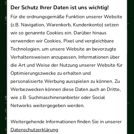
Barrierefreiheitserklärung
Der Schutz Ihrer Daten ist uns wichtig!
Für die ordnungsgemäße Funktion unserer Website
So können Sie bezahlen
(z.B. Navigation, Warenkorb, Kundenkonto) setzen
wir so genannte Cookies ein. Darüber hinaus
verwenden wir Cookies, Pixel und vergleichbare
Technologien, um unsere Website an bevorzugte
Verhaltensweisen anzupassen, Informationen über
die Art und Weise der Nutzung unserer Website für
Optimierungszwecke zu erhalten und
personalisierte Werbung ausspielen zu können. Zu
Werbezwecken können diese Daten auch an Dritte,
So erreichen Sie uns
wie z.B. Suchmaschinenanbieter oder Social
Networks weitergegeben werden.
Beratung und Kundenservice:
Montag - Freitag von 9.00 bis 17.00 Uhr
Weitergehende Informationen finden Sie in unserer
www.ApoSalis.de
· E-Mail:
info@ApoSalis.de
Datenschutzerklärung
.