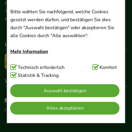
Ernst-August-Platz 2 · 30159 Hannover
Telefon 0511 89 71 80 0 · Fax 0511 89 71 80 11
Bitte wählen Sie nachfolgend, welche Cookies
Kontaktformular
gesetzt werden dürfen, und bestätigen Sie dies
durch "Auswahl bestätigen" oder akzeptieren Sie
alle Cookies durch "Alle auswählen":
Unser Versanddienstleister
Mehr Information
Technisch Notwendig:
Technisch erforderlich
Hierbei handelt es sich um
Komfort
Cookies, die für die Grundfunktionen unserer
Statistik & Tracking
Wir sind hier gelistet
Website notwendig sind (z.B. Navigation,
Auswahl bestätigen
Warenkorb, Kundenkonto), weshalb auf diese nicht
verzichtet werden kann.
Alles akzeptieren
Komfort:
Diese Cookies werden genutzt um das
Einkaufserlebnis noch ansprechender zu gestalten,
beispielsweise für die Wiedererkennung des