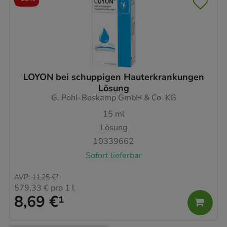
LOYON bei schuppigen Hauterkrankungen
Lösung
G. Pohl-Boskamp GmbH & Co. KG
15
ml
Lösung
10339662
Sofort lieferbar
AVP
:
11,25 €
²
579,33 €
pro 1 l
8,69 €
¹