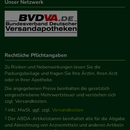
Unser Netzwerk
Besuchers oder unsere Seite an bevorzugte
Verhaltensweisen (z.B. Spracheinstellung)
anzupassen. Komfort-Cookies ermöglichen es uns
auch auf Ihre Bedürfnisse zugeschrittene Inhalte
anzuzeigen und unser Partnerprogramm zu
betreiben.
Rechtliche Pflichtangaben
Statistik & Tracking:
Hierüber lassen sich
Zu Risiken und Nebenwirkungen lesen Sie die
Informationen über die Art und Weise der Nutzung
Packungsbeilage und fragen Sie Ihre Ärztin, Ihren Arzt
unserer Website sammeln, mit deren Hilfe wir
oder in Ihrer Apotheke.
unsere Website weiter für Sie optimieren können,
Die angegebenen Preise beinhalten die gesetzlich
den Inhalt auf unserer Website aber auch die
vorgeschriebene Mehrwertsteuer und verstehen sich
Werbung auf Drittseiten möglichst relevant für Sie
zzgl. Versandkosten.
zu gestalten. Bitte beachten Sie, dass Daten hierfür
1
inkl. MwSt. ggf. zzgl.
Versandkosten
teilweise an Dritte wie z.B. Google oder soziale
2
Der ABDA-Artikelstamm beinhaltet alle für die Abgabe
Medien übertragen werden.
und Abrechnung von Arzneimitteln und anderen Artikeln