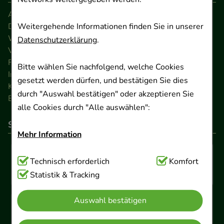
AGB
Weitergehende Informationen finden Sie in unserer
Datenschutz
Widerrufsrecht
Datenschutzerklärung
.
Versandkosten
FAQ
Bitte wählen Sie nachfolgend, welche Cookies
Impressum
gesetzt werden dürfen, und bestätigen Sie dies
Kontakt
durch "Auswahl bestätigen" oder akzeptieren Sie
Barrierefreiheitserklärung
alle Cookies durch "Alle auswählen":
So können Sie bezahlen
Mehr Information
Technisch Notwendig:
Technisch erforderlich
Hierbei handelt es sich um
Komfort
Cookies, die für die Grundfunktionen unserer
Statistik & Tracking
Website notwendig sind (z.B. Navigation,
Auswahl bestätigen
Warenkorb, Kundenkonto), weshalb auf diese nicht
verzichtet werden kann.