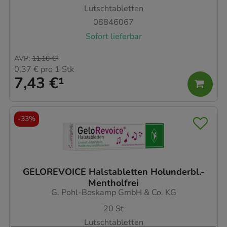
Lutschtabletten
08846067
Sofort lieferbar
AVP
:
11,10 €
²
0,37 €
pro 1 Stk
7,43 €
¹
-
33%
GELOREVOICE Halstabletten Holunderbl.-
Mentholfrei
G. Pohl-Boskamp GmbH & Co. KG
20
St
Lutschtabletten