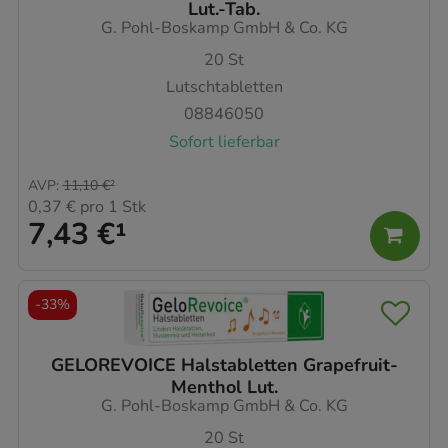
Lut.-Tab.
G. Pohl-Boskamp GmbH & Co. KG
20
St
Lutschtabletten
08846050
Sofort lieferbar
AVP
:
11,10 €
²
0,37 €
pro 1 Stk
7,43 €
¹
-
33%
GELOREVOICE Halstabletten Grapefruit-
Menthol Lut.
G. Pohl-Boskamp GmbH & Co. KG
20
St