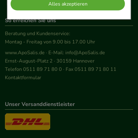
Alles akzeptieren
Komfort:
Diese Cookies werden genutzt um das
Einkaufserlebnis noch ansprechender zu gestalten,
So erreichen Sie uns
beispielsweise für die Wiedererkennung des
Beratung und Kundenservice:
Besuchers oder unsere Seite an bevorzugte
Montag - Freitag von 9.00 bis 17.00 Uhr
Verhaltensweisen (z.B. Spracheinstellung)
www.ApoSalis.de
· E-Mail:
info@ApoSalis.de
anzupassen. Komfort-Cookies ermöglichen es uns
Ernst-August-Platz 2 · 30159 Hannover
auch auf Ihre Bedürfnisse zugeschrittene Inhalte
Telefon 0511 89 71 80 0 · Fax 0511 89 71 80 11
anzuzeigen und unser Partnerprogramm zu
Kontaktformular
betreiben.
Statistik & Tracking:
Hierüber lassen sich
Informationen über die Art und Weise der Nutzung
Unser Versanddienstleister
unserer Website sammeln, mit deren Hilfe wir
unsere Website weiter für Sie optimieren können,
den Inhalt auf unserer Website aber auch die
Werbung auf Drittseiten möglichst relevant für Sie