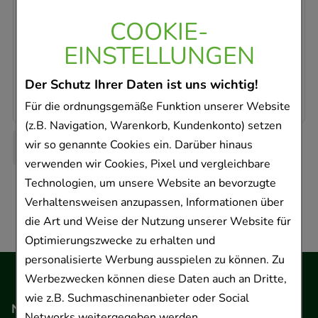
15201371
COOKIE-
Sofort lieferbar
EINSTELLUNGEN
AVP
:
11,10 €
²
0,37 €
pro 1 Stk
Der Schutz Ihrer Daten ist uns wichtig!
7,43 €
¹
Für die ordnungsgemäße Funktion unserer Website
(z.B. Navigation, Warenkorb, Kundenkonto) setzen
wir so genannte Cookies ein. Darüber hinaus
verwenden wir Cookies, Pixel und vergleichbare
Technologien, um unsere Website an bevorzugte
Verhaltensweisen anzupassen, Informationen über
die Art und Weise der Nutzung unserer Website für
Optimierungszwecke zu erhalten und
personalisierte Werbung ausspielen zu können. Zu
Werbezwecken können diese Daten auch an Dritte,
wie z.B. Suchmaschinenanbieter oder Social
Navigation
Networks weitergegeben werden.