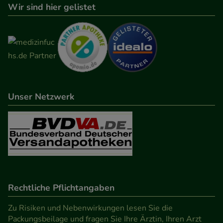
Wir sind hier gelistet
zu gestalten. Bitte beachten Sie, dass Daten hierfür
teilweise an Dritte wie z.B. Google oder soziale
Medien übertragen werden.
Unser Netzwerk
Rechtliche Pflichtangaben
Zu Risiken und Nebenwirkungen lesen Sie die
Packungsbeilage und fragen Sie Ihre Ärztin, Ihren Arzt