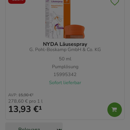
NYDA Läusespray
G. Pohl-Boskamp GmbH & Co. KG
50
ml
Pumplösung
15995342
Sofort lieferbar
AVP
:
15,90 €
²
278,60 €
pro 1 l
13,93 €
¹