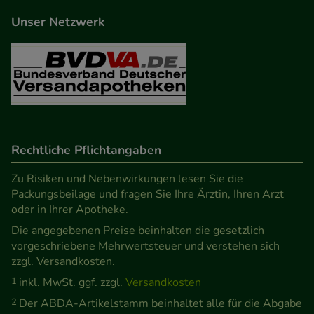
beispielsweise für die Wiedererkennung des
Unser Netzwerk
Besuchers oder unsere Seite an bevorzugte
Verhaltensweisen (z.B. Spracheinstellung)
anzupassen. Komfort-Cookies ermöglichen es uns
auch auf Ihre Bedürfnisse zugeschrittene Inhalte
anzuzeigen und unser Partnerprogramm zu
betreiben.
Rechtliche Pflichtangaben
Statistik & Tracking:
Hierüber lassen sich
Informationen über die Art und Weise der Nutzung
Zu Risiken und Nebenwirkungen lesen Sie die
Packungsbeilage und fragen Sie Ihre Ärztin, Ihren Arzt
unserer Website sammeln, mit deren Hilfe wir
oder in Ihrer Apotheke.
unsere Website weiter für Sie optimieren können,
Die angegebenen Preise beinhalten die gesetzlich
den Inhalt auf unserer Website aber auch die
vorgeschriebene Mehrwertsteuer und verstehen sich
Werbung auf Drittseiten möglichst relevant für Sie
zzgl. Versandkosten.
zu gestalten. Bitte beachten Sie, dass Daten hierfür
1
inkl. MwSt. ggf. zzgl.
Versandkosten
teilweise an Dritte wie z.B. Google oder soziale
2
Der ABDA-Artikelstamm beinhaltet alle für die Abgabe
Medien übertragen werden.