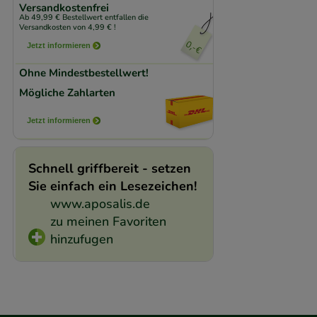
Komfort:
Diese Coo
Versandkostenfrei
Ab 49,99 € Bestellwert entfallen die
beispielsweise für
Versandkosten von 4,99 € !
Verhaltensweisen (
Jetzt informieren
auf Ihre Bedürfnis
Ohne Mindestbestellwert!
Mögliche Zahlarten
Statistik & Trackin
unserer Website sa
Jetzt informieren
den Inhalt auf unse
gestalten. Bitte be
Schnell griffbereit - setzen
Medien übertragen
Sie einfach ein Lesezeichen!
www.aposalis.de
zu meinen Favoriten
hinzufugen