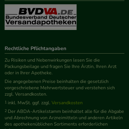
Informationen über die Art und Weise der Nutzung
unserer Website sammeln, mit deren Hilfe wir
unsere Website weiter für Sie optimieren können,
den Inhalt auf unserer Website aber auch die
Werbung auf Drittseiten möglichst relevant für Sie
zu gestalten. Bitte beachten Sie, dass Daten hierfür
Rechtliche Pflichtangaben
teilweise an Dritte wie z.B. Google oder soziale
Medien übertragen werden.
Zu Risiken und Nebenwirkungen lesen Sie die
Packungsbeilage und fragen Sie Ihre Ärztin, Ihren Arzt
oder in Ihrer Apotheke.
Die angegebenen Preise beinhalten die gesetzlich
vorgeschriebene Mehrwertsteuer und verstehen sich
zzgl. Versandkosten.
1
inkl. MwSt. ggf. zzgl.
Versandkosten
2
Der ABDA-Artikelstamm beinhaltet alle für die Abgabe
und Abrechnung von Arzneimitteln und anderen Artikeln
des apothekenüblichen Sortiments erforderlichen