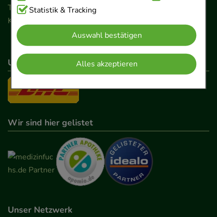
Telefon 0511 89 71 80 0 · Fax 0511 89 71 80 11
Cookies, die für die Grundfunktionen unserer
Statistik & Tracking
Kontaktformular
Website notwendig sind (z.B. Navigation,
Auswahl bestätigen
Warenkorb, Kundenkonto), weshalb auf diese nicht
verzichtet werden kann.
Unser Versanddienstleister
Alles akzeptieren
Komfort:
Diese Cookies werden genutzt um das
Einkaufserlebnis noch ansprechender zu gestalten,
beispielsweise für die Wiedererkennung des
Besuchers oder unsere Seite an bevorzugte
Wir sind hier gelistet
Verhaltensweisen (z.B. Spracheinstellung)
anzupassen. Komfort-Cookies ermöglichen es uns
auch auf Ihre Bedürfnisse zugeschrittene Inhalte
anzuzeigen und unser Partnerprogramm zu
betreiben.
Statistik & Tracking:
Hierüber lassen sich
Unser Netzwerk