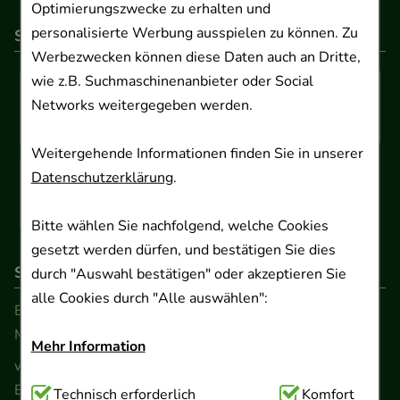
Optimierungszwecke zu erhalten und
personalisierte Werbung ausspielen zu können. Zu
So können Sie bezahlen
Werbezwecken können diese Daten auch an Dritte,
wie z.B. Suchmaschinenanbieter oder Social
Networks weitergegeben werden.
Weitergehende Informationen finden Sie in unserer
Datenschutzerklärung
.
Bitte wählen Sie nachfolgend, welche Cookies
gesetzt werden dürfen, und bestätigen Sie dies
So erreichen Sie uns
durch "Auswahl bestätigen" oder akzeptieren Sie
alle Cookies durch "Alle auswählen":
Beratung und Kundenservice:
Montag - Freitag von 9.00 bis 17.00 Uhr
Mehr Information
www.ApoSalis.de
· E-Mail:
info@ApoSalis.de
Ernst-August-Platz 2 · 30159 Hannover
Technisch Notwendig:
Technisch erforderlich
Hierbei handelt es sich um
Komfort