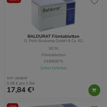
BALDURAT Filmtabletten
G. Pohl-Boskamp GmbH & Co. KG
50
St
Filmtabletten
01890875
Sofort lieferbar
AVP
:
24,30 €
²
0,36 €
pro 1 Stk
17,84 €
¹
-
30%