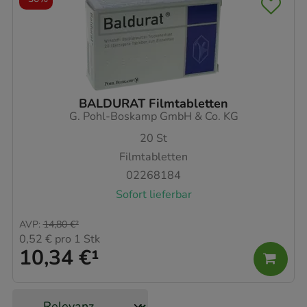
BALDURAT Filmtabletten
G. Pohl-Boskamp GmbH & Co. KG
20
St
Filmtabletten
02268184
Sofort lieferbar
AVP
:
14,80 €
²
0,52 €
pro 1 Stk
10,34 €
¹