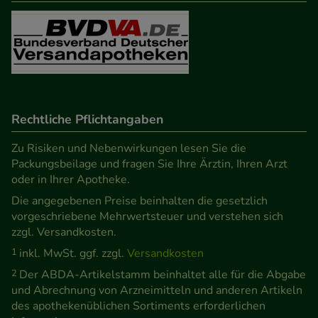
Besuchers oder unsere Seite an bevorzugte
Verhaltensweisen (z.B. Spracheinstellung)
anzupassen. Komfort-Cookies ermöglichen es uns
auch auf Ihre Bedürfnisse zugeschrittene Inhalte
anzuzeigen und unser Partnerprogramm zu
betreiben.
Rechtliche Pflichtangaben
Statistik & Tracking:
Hierüber lassen sich
Zu Risiken und Nebenwirkungen lesen Sie die
Informationen über die Art und Weise der Nutzung
Packungsbeilage und fragen Sie Ihre Ärztin, Ihren Arzt
oder in Ihrer Apotheke.
unserer Website sammeln, mit deren Hilfe wir
Die angegebenen Preise beinhalten die gesetzlich
unsere Website weiter für Sie optimieren können,
vorgeschriebene Mehrwertsteuer und verstehen sich
den Inhalt auf unserer Website aber auch die
zzgl. Versandkosten.
Werbung auf Drittseiten möglichst relevant für Sie
1
inkl. MwSt. ggf. zzgl.
Versandkosten
zu gestalten. Bitte beachten Sie, dass Daten hierfür
2
Der ABDA-Artikelstamm beinhaltet alle für die Abgabe
teilweise an Dritte wie z.B. Google oder soziale
und Abrechnung von Arzneimitteln und anderen Artikeln
Medien übertragen werden.
des apothekenüblichen Sortiments erforderlichen