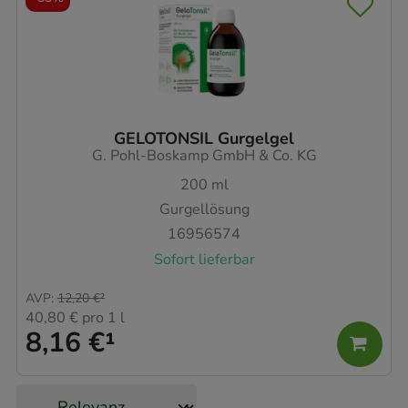
GELOTONSIL Gurgelgel
G. Pohl-Boskamp GmbH & Co. KG
200
ml
Gurgellösung
16956574
Sofort lieferbar
AVP
:
12,20 €
²
40,80 €
pro 1 l
8,16 €
¹