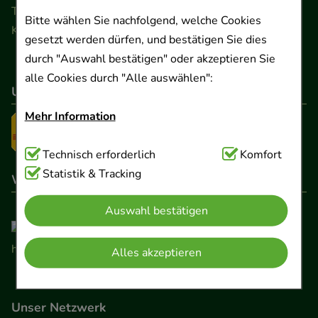
Telefon 0511 89 71 80 0 · Fax 0511 89 71 80 11
Bitte wählen Sie nachfolgend, welche Cookies
Kontaktformular
gesetzt werden dürfen, und bestätigen Sie dies
durch "Auswahl bestätigen" oder akzeptieren Sie
alle Cookies durch "Alle auswählen":
Unser Versanddienstleister
Mehr Information
Technisch Notwendig:
Technisch erforderlich
Hierbei handelt es sich um
Komfort
Cookies, die für die Grundfunktionen unserer
Statistik & Tracking
Wir sind hier gelistet
Website notwendig sind (z.B. Navigation,
Auswahl bestätigen
Warenkorb, Kundenkonto), weshalb auf diese nicht
verzichtet werden kann.
Alles akzeptieren
Komfort:
Diese Cookies werden genutzt um das
Einkaufserlebnis noch ansprechender zu gestalten,
Unser Netzwerk
beispielsweise für die Wiedererkennung des