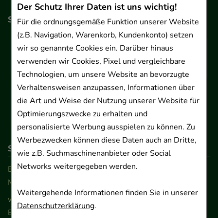
Der Schutz Ihrer Daten ist uns wichtig!
So können Sie bezahlen
Für die ordnungsgemäße Funktion unserer Website
(z.B. Navigation, Warenkorb, Kundenkonto) setzen
wir so genannte Cookies ein. Darüber hinaus
verwenden wir Cookies, Pixel und vergleichbare
Technologien, um unsere Website an bevorzugte
Verhaltensweisen anzupassen, Informationen über
die Art und Weise der Nutzung unserer Website für
Optimierungszwecke zu erhalten und
personalisierte Werbung ausspielen zu können. Zu
Werbezwecken können diese Daten auch an Dritte,
So erreichen Sie uns
wie z.B. Suchmaschinenanbieter oder Social
Networks weitergegeben werden.
Beratung und Kundenservice:
Montag - Freitag von 9.00 bis 17.00 Uhr
Weitergehende Informationen finden Sie in unserer
www.ApoSalis.de
· E-Mail:
info@ApoSalis.de
Datenschutzerklärung
.
Ernst-August-Platz 2 · 30159 Hannover