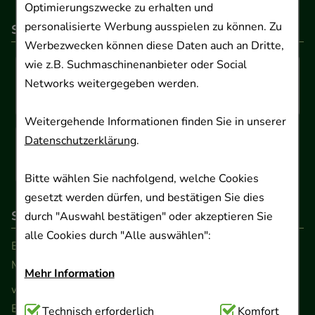
Optimierungszwecke zu erhalten und
personalisierte Werbung ausspielen zu können. Zu
So können Sie bezahlen
Werbezwecken können diese Daten auch an Dritte,
wie z.B. Suchmaschinenanbieter oder Social
Networks weitergegeben werden.
Weitergehende Informationen finden Sie in unserer
Datenschutzerklärung
.
Bitte wählen Sie nachfolgend, welche Cookies
gesetzt werden dürfen, und bestätigen Sie dies
So erreichen Sie uns
durch "Auswahl bestätigen" oder akzeptieren Sie
alle Cookies durch "Alle auswählen":
Beratung und Kundenservice:
Montag - Freitag von 9.00 bis 17.00 Uhr
Mehr Information
www.ApoSalis.de
· E-Mail:
info@ApoSalis.de
Ernst-August-Platz 2 · 30159 Hannover
Technisch Notwendig:
Technisch erforderlich
Hierbei handelt es sich um
Komfort