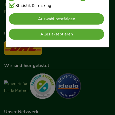
Telefon 0511 89 71 80 0 · Fax 0511 89 71 80 11
Cookies, die für die Grundfunktionen unserer
Statistik & Tracking
Kontaktformular
Website notwendig sind (z.B. Navigation,
Auswahl bestätigen
Warenkorb, Kundenkonto), weshalb auf diese nicht
verzichtet werden kann.
Unser Versanddienstleister
Alles akzeptieren
Komfort:
Diese Cookies werden genutzt um das
Einkaufserlebnis noch ansprechender zu gestalten,
beispielsweise für die Wiedererkennung des
Besuchers oder unsere Seite an bevorzugte
Wir sind hier gelistet
Verhaltensweisen (z.B. Spracheinstellung)
anzupassen. Komfort-Cookies ermöglichen es uns
auch auf Ihre Bedürfnisse zugeschrittene Inhalte
anzuzeigen und unser Partnerprogramm zu
betreiben.
Statistik & Tracking:
Hierüber lassen sich
Unser Netzwerk