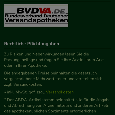
Informationen über die Art und Weise der Nutzung
unserer Website sammeln, mit deren Hilfe wir
unsere Website weiter für Sie optimieren können,
den Inhalt auf unserer Website aber auch die
Werbung auf Drittseiten möglichst relevant für Sie
zu gestalten. Bitte beachten Sie, dass Daten hierfür
teilweise an Dritte wie z.B. Google oder soziale
Rechtliche Pflichtangaben
Medien übertragen werden.
Zu Risiken und Nebenwirkungen lesen Sie die
Packungsbeilage und fragen Sie Ihre Ärztin, Ihren Arzt
oder in Ihrer Apotheke.
Die angegebenen Preise beinhalten die gesetzlich
vorgeschriebene Mehrwertsteuer und verstehen sich
zzgl. Versandkosten.
1
inkl. MwSt. ggf. zzgl.
Versandkosten
2
Der ABDA-Artikelstamm beinhaltet alle für die Abgabe
und Abrechnung von Arzneimitteln und anderen Artikeln
des apothekenüblichen Sortiments erforderlichen