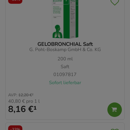
GELOBRONCHIAL Saft
G. Pohl-Boskamp GmbH & Co. KG
200
ml
Saft
01097817
Sofort lieferbar
AVP
:
12,20 €
²
40,80 €
pro 1 l
8,16 €
¹
-
33%