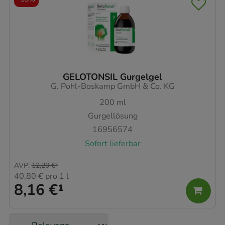
GELOTONSIL Gurgelgel
G. Pohl-Boskamp GmbH & Co. KG
200
ml
Gurgellösung
16956574
Sofort lieferbar
AVP
:
12,20 €
²
40,80 €
pro 1 l
8,16 €
¹