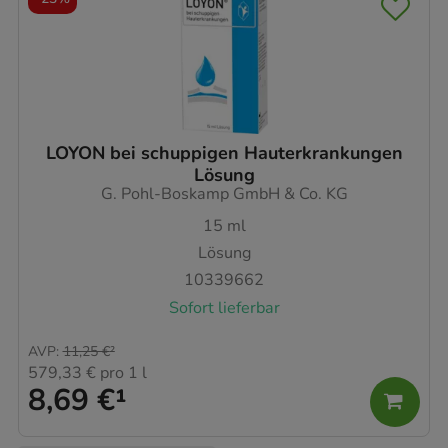
LOYON bei schuppigen Hauterkrankungen
Lösung
G. Pohl-Boskamp GmbH & Co. KG
15
ml
Lösung
10339662
Sofort lieferbar
AVP
:
11,25 €
²
579,33 €
pro 1 l
8,69 €
¹