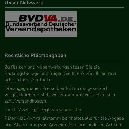
Unser Netzwerk
Informationen über die Art und Weise der Nutzung
unserer Website sammeln, mit deren Hilfe wir
unsere Website weiter für Sie optimieren können,
den Inhalt auf unserer Website aber auch die
Werbung auf Drittseiten möglichst relevant für Sie
zu gestalten. Bitte beachten Sie, dass Daten hierfür
teilweise an Dritte wie z.B. Google oder soziale
Rechtliche Pflichtangaben
Medien übertragen werden.
Zu Risiken und Nebenwirkungen lesen Sie die
Packungsbeilage und fragen Sie Ihre Ärztin, Ihren Arzt
oder in Ihrer Apotheke.
Die angegebenen Preise beinhalten die gesetzlich
vorgeschriebene Mehrwertsteuer und verstehen sich
zzgl. Versandkosten.
1
inkl. MwSt. ggf. zzgl.
Versandkosten
2
Der ABDA-Artikelstamm beinhaltet alle für die Abgabe
und Abrechnung von Arzneimitteln und anderen Artikeln