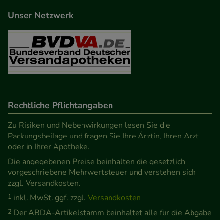
beispielsweise für die Wiedererkennung des
Unser Netzwerk
Besuchers oder unsere Seite an bevorzugte
Verhaltensweisen (z.B. Spracheinstellung)
anzupassen. Komfort-Cookies ermöglichen es uns
auch auf Ihre Bedürfnisse zugeschrittene Inhalte
anzuzeigen und unser Partnerprogramm zu
betreiben.
Rechtliche Pflichtangaben
Statistik & Tracking:
Hierüber lassen sich
Informationen über die Art und Weise der Nutzung
Zu Risiken und Nebenwirkungen lesen Sie die
Packungsbeilage und fragen Sie Ihre Ärztin, Ihren Arzt
unserer Website sammeln, mit deren Hilfe wir
oder in Ihrer Apotheke.
unsere Website weiter für Sie optimieren können,
Die angegebenen Preise beinhalten die gesetzlich
den Inhalt auf unserer Website aber auch die
vorgeschriebene Mehrwertsteuer und verstehen sich
Werbung auf Drittseiten möglichst relevant für Sie
zzgl. Versandkosten.
zu gestalten. Bitte beachten Sie, dass Daten hierfür
1
inkl. MwSt. ggf. zzgl.
Versandkosten
teilweise an Dritte wie z.B. Google oder soziale
2
Der ABDA-Artikelstamm beinhaltet alle für die Abgabe
Medien übertragen werden.