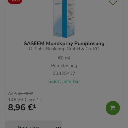
SASEEM Mundspray Pumplösung
G. Pohl-Boskamp GmbH & Co. KG
60
ml
Pumplösung
00325417
Sofort lieferbar
AVP
:
13,40 €
²
149,33 €
pro 1 l
8,96 €
¹