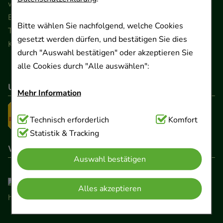
www.ApoSalis.de
· E-Mail:
info@ApoSalis.de
Ernst-August-Platz 2 · 30159 Hannover
Bitte wählen Sie nachfolgend, welche Cookies
Telefon 0511 89 71 80 0 · Fax 0511 89 71 80 11
gesetzt werden dürfen, und bestätigen Sie dies
Kontaktformular
durch "Auswahl bestätigen" oder akzeptieren Sie
alle Cookies durch "Alle auswählen":
Unser Versanddienstleister
Mehr Information
Technisch Notwendig:
Technisch erforderlich
Hierbei handelt es sich um
Komfort
Cookies, die für die Grundfunktionen unserer
Statistik & Tracking
Website notwendig sind (z.B. Navigation,
Wir sind hier gelistet
Auswahl bestätigen
Warenkorb, Kundenkonto), weshalb auf diese nicht
verzichtet werden kann.
Alles akzeptieren
Komfort:
Diese Cookies werden genutzt um das
Einkaufserlebnis noch ansprechender zu gestalten,