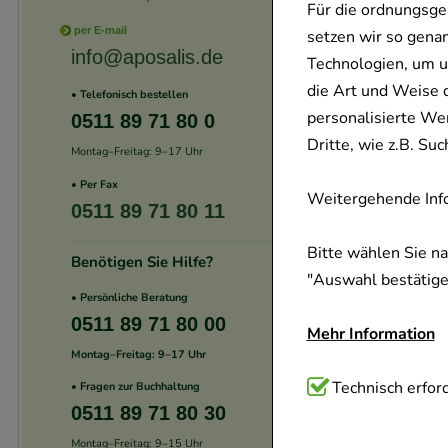
Für die ordnungsge
per E-mail
setzen wir so gena
info@aposalis.de
Technologien, um u
die Art und Weise 
• Telefonisch bestellen
personalisierte We
0511 89 71 80 0
Dritte, wie z.B. S
Montag–Freitag: 9–17 Uhr
• Per Fax
Weitergehende Info
0511 89 71 80 11
Bitte wählen Sie n
Benötigen Sie Hilfe?
"Auswahl bestätigen
• Persönliche Beratung
0511 89 71 80 00
Mehr Information
Montag–Freitag: 9–17 Uhr
Technisch Notwend
Technisch erford
• Fragen zur Buchhaltung
0511 89 71 80 30
Website notwendig 
verzichtet werden 
Montag–Freitag: 9–15 Uhr