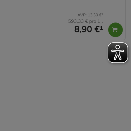
AVP
:
13,30 €
²
593,33 €
pro 1 l
8,90 €
¹