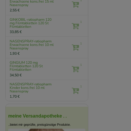
1
Erwachsene kons.frei
15 ml
Nasenspray
2,55 €
GINKOBIL-ratiopharm 120
1
mg Filmtabletten
120 St
Filmtabletten
33,85 €
NASENSPRAY-ratiopharm
1
Erwachsene kons.frei
10 ml
Nasenspray
1,93 €
GINGIUM 120 mg
1
Filmtabletten
120 St
Filmtabletten
34,50 €
NASENSPRAY-ratiopharm
1
Kinder kons.frei
10 ml
Nasenspray
1,70 €
meine Versandapotheke . .
..bietet mir geprüfte, preisgünstige Produkte.