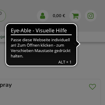
0,00 €
gebote
Markenshops
Ratgeber
App
pray