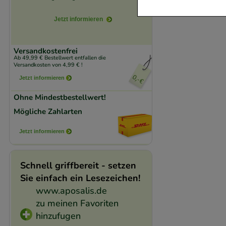
Jetzt informieren
Komfort:
Diese Coo
beispielsweise für
Verhaltensweisen (
Versandkostenfrei
Ab 49,99 € Bestellwert entfallen die
auf Ihre Bedürfnis
Versandkosten von 4,99 € !
Jetzt informieren
Statistik & Trackin
Ohne Mindestbestellwert!
unserer Website sa
Mögliche Zahlarten
den Inhalt auf unse
gestalten. Bitte be
Jetzt informieren
Medien übertragen
Schnell griffbereit - setzen
Sie einfach ein Lesezeichen!
www.aposalis.de
zu meinen Favoriten
hinzufugen