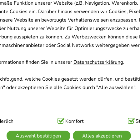
mäße Funktion unserer Website (z.B. Navigation, Warenkorb,
nnte Cookies ein. Darüber hinaus verwenden wir Cookies, Pixel
nsere Website an bevorzugte Verhaltensweisen anzupassen, 
der Nutzung unserer Website für Optimierungszwecke zu erha
rbung ausspielen zu können. Zu Werbezwecken können diese 
uchmaschinenanbieter oder Social Networks weitergegeben wer
rmationen finden Sie in unserer
Datenschutzerklärung
.
achfolgend, welche Cookies gesetzt werden dürfen, und bestäti
" oder akzeptieren Sie alle Cookies durch "Alle auswählen":
ig:
erlich
Hierbei handelt es sich um Cookies, die für die Grundfunk
Komfort
S
sind (z.B. Navigation, Warenkorb, Kundenkonto), weshalb auf 
Auswahl bestätigen
Alles akzeptieren
kann.