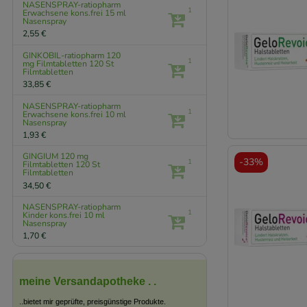
NASENSPRAY-ratiopharm
1
Erwachsene kons.frei
15 ml
Nasenspray
2,55 €
GINKOBIL-ratiopharm 120
1
mg Filmtabletten
120 St
Filmtabletten
33,85 €
NASENSPRAY-ratiopharm
1
Erwachsene kons.frei
10 ml
Nasenspray
1,93 €
GINGIUM 120 mg
-
33%
1
Filmtabletten
120 St
Filmtabletten
34,50 €
NASENSPRAY-ratiopharm
1
Kinder kons.frei
10 ml
Nasenspray
1,70 €
meine Versandapotheke . .
..bietet mir geprüfte, preisgünstige Produkte.