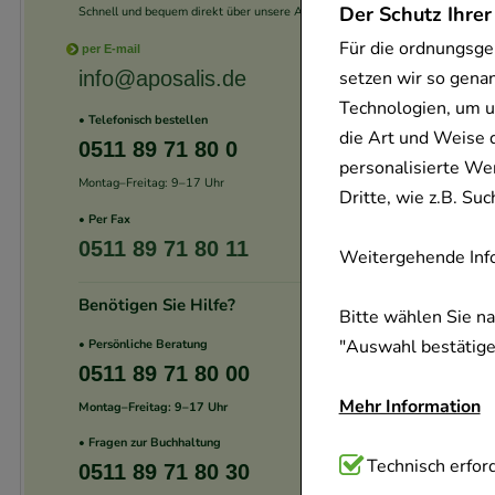
Der Schutz Ihrer
Schnell und bequem direkt über unsere App.
Für die ordnungsge
per E-mail
setzen wir so gena
info@aposalis.de
Technologien, um u
• Telefonisch bestellen
die Art und Weise 
0511 89 71 80 0
personalisierte We
Montag–Freitag: 9–17 Uhr
Dritte, wie z.B. S
• Per Fax
0511 89 71 80 11
Weitergehende Info
Benötigen Sie Hilfe?
Bitte wählen Sie n
"Auswahl bestätigen
• Persönliche Beratung
0511 89 71 80 00
Mehr Information
Montag–Freitag: 9–17 Uhr
• Fragen zur Buchhaltung
Technisch Notwend
Technisch erford
0511 89 71 80 30