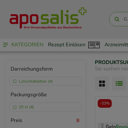
KATEGORIEN
Rezept Einlösen
Arzneimitt
PRODUKTSU
Sie suchen na
Darreichungsform
Lutschtabletten (4)
Packungsgröße
-
33%
20 st (4)
Preis