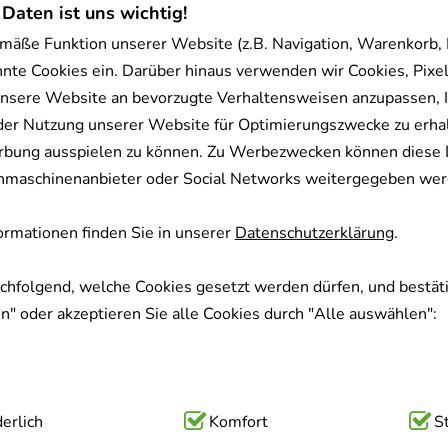
 Daten ist uns wichtig!
mäße Funktion unserer Website (z.B. Navigation, Warenkorb,
nnte Cookies ein. Darüber hinaus verwenden wir Cookies, Pixel
nsere Website an bevorzugte Verhaltensweisen anzupassen, 
der Nutzung unserer Website für Optimierungszwecke zu erha
rbung ausspielen zu können. Zu Werbezwecken können diese 
uchmaschinenanbieter oder Social Networks weitergegeben wer
rmationen finden Sie in unserer
Datenschutzerklärung
.
achfolgend, welche Cookies gesetzt werden dürfen, und bestäti
" oder akzeptieren Sie alle Cookies durch "Alle auswählen":
ig:
erlich
Hierbei handelt es sich um Cookies, die für die Grundfunk
Komfort
S