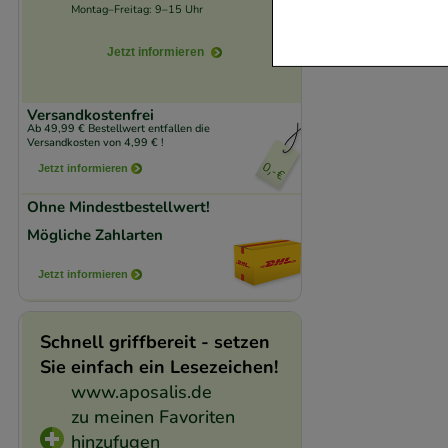
Website notwendig 
Montag–Freitag: 9–15 Uhr
verzichtet werden 
Jetzt informieren
Komfort:
Diese Coo
beispielsweise für
Versandkostenfrei
Ab 49,99 € Bestellwert entfallen die
Verhaltensweisen (
Versandkosten von 4,99 € !
auf Ihre Bedürfnis
Jetzt informieren
Ohne Mindestbestellwert!
Statistik & Trackin
Mögliche Zahlarten
unserer Website sa
den Inhalt auf unse
Jetzt informieren
gestalten. Bitte be
Medien übertragen
Schnell griffbereit - setzen
Sie einfach ein Lesezeichen!
www.aposalis.de
zu meinen Favoriten
hinzufugen