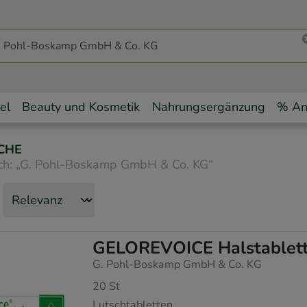
el
Beauty und Kosmetik
Nahrungsergänzung
% An
CHE
ch:
„
G. Pohl-Boskamp GmbH & Co. KG
“
GELOREVOICE Halstablette
G. Pohl-Boskamp GmbH & Co. KG
20
St
Lutschtabletten