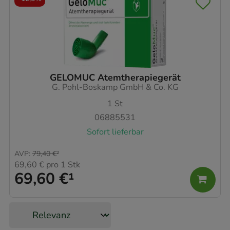
GELOMUC Atemtherapiegerät
G. Pohl-Boskamp GmbH & Co. KG
1
St
06885531
Sofort lieferbar
AVP
:
79,40 €
²
69,60 €
pro 1 Stk
69,60 €
¹