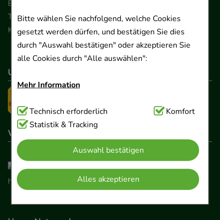
Ernst-August-Platz 2 · 30159 Hannover
Telefon 0511 89 71 80 0 · Fax 0511 89 71 80 11
Bitte wählen Sie nachfolgend, welche Cookies
Kontaktformular
gesetzt werden dürfen, und bestätigen Sie dies
durch "Auswahl bestätigen" oder akzeptieren Sie
alle Cookies durch "Alle auswählen":
Unser Versanddienstleister
Mehr Information
Technisch Notwendig:
Technisch erforderlich
Hierbei handelt es sich um
Komfort
Cookies, die für die Grundfunktionen unserer
Statistik & Tracking
Wir sind hier gelistet
Website notwendig sind (z.B. Navigation,
Auswahl bestätigen
Warenkorb, Kundenkonto), weshalb auf diese nicht
verzichtet werden kann.
Alles akzeptieren
Komfort:
Diese Cookies werden genutzt um das
Einkaufserlebnis noch ansprechender zu gestalten,
beispielsweise für die Wiedererkennung des