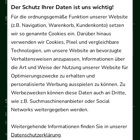
Barrierefreiheitserklärung
Der Schutz Ihrer Daten ist uns wichtig!
Für die ordnungsgemäße Funktion unserer Website
So können Sie bezahlen
(z.B. Navigation, Warenkorb, Kundenkonto) setzen
wir so genannte Cookies ein. Darüber hinaus
verwenden wir Cookies, Pixel und vergleichbare
Technologien, um unsere Website an bevorzugte
Verhaltensweisen anzupassen, Informationen über
die Art und Weise der Nutzung unserer Website für
Optimierungszwecke zu erhalten und
personalisierte Werbung ausspielen zu können. Zu
Werbezwecken können diese Daten auch an Dritte,
So erreichen Sie uns
wie z.B. Suchmaschinenanbieter oder Social
Networks weitergegeben werden.
Beratung und Kundenservice:
Montag - Freitag von 9.00 bis 17.00 Uhr
Weitergehende Informationen finden Sie in unserer
www.ApoSalis.de
· E-Mail:
info@ApoSalis.de
Datenschutzerklärung
.