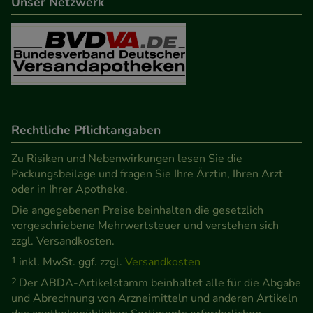
Unser Netzwerk
Besuchers oder unsere Seite an bevorzugte
Verhaltensweisen (z.B. Spracheinstellung)
anzupassen. Komfort-Cookies ermöglichen es uns
auch auf Ihre Bedürfnisse zugeschrittene Inhalte
anzuzeigen und unser Partnerprogramm zu
betreiben.
Rechtliche Pflichtangaben
Statistik & Tracking:
Hierüber lassen sich
Zu Risiken und Nebenwirkungen lesen Sie die
Informationen über die Art und Weise der Nutzung
Packungsbeilage und fragen Sie Ihre Ärztin, Ihren Arzt
unserer Website sammeln, mit deren Hilfe wir
oder in Ihrer Apotheke.
unsere Website weiter für Sie optimieren können,
Die angegebenen Preise beinhalten die gesetzlich
den Inhalt auf unserer Website aber auch die
vorgeschriebene Mehrwertsteuer und verstehen sich
zzgl. Versandkosten.
Werbung auf Drittseiten möglichst relevant für Sie
zu gestalten. Bitte beachten Sie, dass Daten hierfür
1
inkl. MwSt. ggf. zzgl.
Versandkosten
teilweise an Dritte wie z.B. Google oder soziale
2
Der ABDA-Artikelstamm beinhaltet alle für die Abgabe
Medien übertragen werden.
und Abrechnung von Arzneimitteln und anderen Artikeln