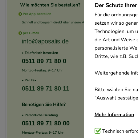
Der Schutz Ihrer
Wie möchten Sie bestellen?
Für die ordnungsge
Per App bestellen
setzen wir so gena
Schnell und bequem direkt über unsere App.
Technologien, um u
per E-mail
die Art und Weise 
info@aposalis.de
personalisierte We
• Telefonisch bestellen
Dritte, wie z.B. S
0511 89 71 80 0
Montag–Freitag: 9–17 Uhr
Weitergehende Info
• Per Fax
0511 89 71 80 11
Bitte wählen Sie n
"Auswahl bestätigen
Benötigen Sie Hilfe?
Mehr Information
• Persönliche Beratung
0511 89 71 80 00
Technisch Notwend
Technisch erford
Montag–Freitag: 9–17 Uhr