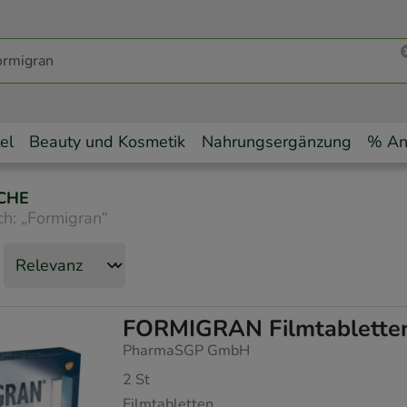
el
Beauty und Kosmetik
Nahrungsergänzung
% An
CHE
ch:
„
Formigran
“
FORMIGRAN Filmtablette
PharmaSGP GmbH
2
St
Filmtabletten