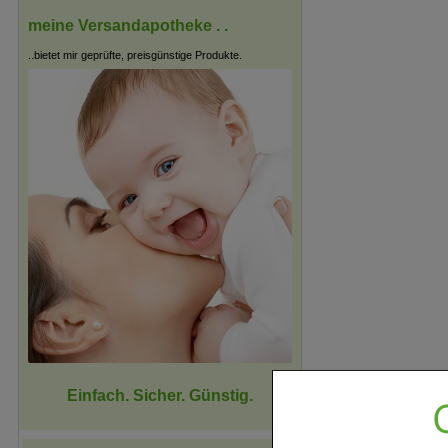
meine Versandapotheke . .
..bietet mir geprüfte, preisgünstige Produkte.
Einfach. Sicher. Günstig.