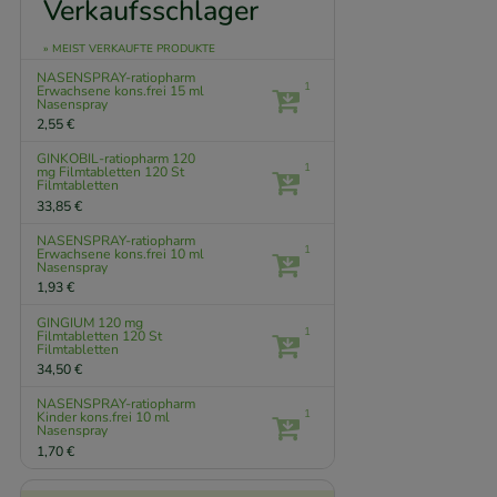
Verkaufsschlager
» MEIST VERKAUFTE PRODUKTE
NASENSPRAY-ratiopharm
1
Erwachsene kons.frei
15 ml
Nasenspray
2,55 €
GINKOBIL-ratiopharm 120
1
mg Filmtabletten
120 St
Filmtabletten
33,85 €
NASENSPRAY-ratiopharm
1
Erwachsene kons.frei
10 ml
Nasenspray
1,93 €
GINGIUM 120 mg
1
Filmtabletten
120 St
Filmtabletten
34,50 €
NASENSPRAY-ratiopharm
1
Kinder kons.frei
10 ml
Nasenspray
1,70 €