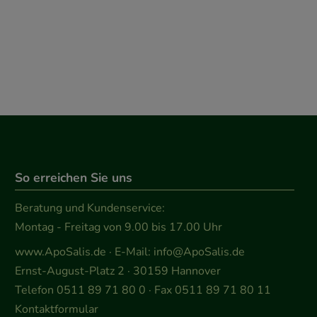
So erreichen Sie uns
Beratung und Kundenservice:
Montag - Freitag von 9.00 bis 17.00 Uhr
www.ApoSalis.de
· E-Mail:
info@ApoSalis.de
Ernst-August-Platz 2 · 30159 Hannover
Telefon 0511 89 71 80 0 · Fax 0511 89 71 80 11
Kontaktformular