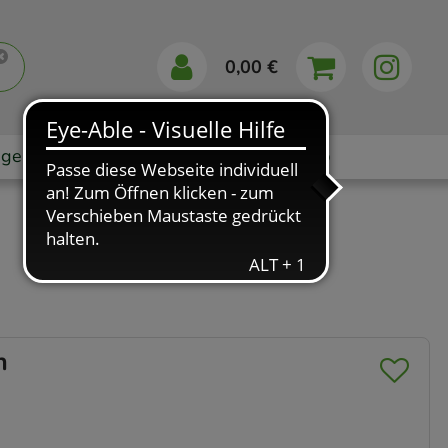
0,00 €
gebote
Markenshops
Ratgeber
App
n