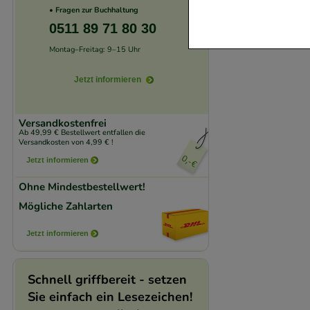
Website notwendig 
• Fragen zur Buchhaltung
verzichtet werden 
0511 89 71 80 30
Montag–Freitag: 9–15 Uhr
Komfort:
Diese Coo
beispielsweise für
Jetzt informieren
Verhaltensweisen (
auf Ihre Bedürfnis
Versandkostenfrei
Ab 49,99 € Bestellwert entfallen die
Versandkosten von 4,99 € !
Statistik & Trackin
Jetzt informieren
unserer Website sa
Ohne Mindestbestellwert!
den Inhalt auf unse
Mögliche Zahlarten
gestalten. Bitte be
Medien übertragen
Jetzt informieren
Schnell griffbereit - setzen
Sie einfach ein Lesezeichen!