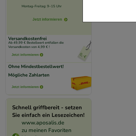
Website notwendig 
Montag–Freitag: 9–15 Uhr
verzichtet werden 
Jetzt informieren
Komfort:
Diese Coo
beispielsweise für
Versandkostenfrei
Verhaltensweisen (
Ab 49,99 € Bestellwert entfallen die
Versandkosten von 4,99 € !
auf Ihre Bedürfnis
Jetzt informieren
Ohne Mindestbestellwert!
Statistik & Trackin
Mögliche Zahlarten
unserer Website sa
den Inhalt auf unse
Jetzt informieren
gestalten. Bitte be
Medien übertragen
Schnell griffbereit - setzen
Sie einfach ein Lesezeichen!
www.aposalis.de
zu meinen Favoriten