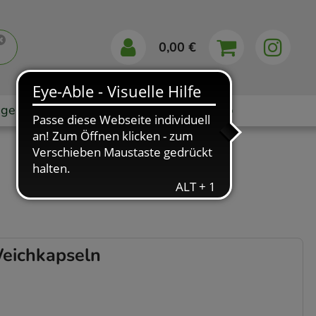
0,00 €
gebote
Markenshops
Ratgeber
App
eichkapseln