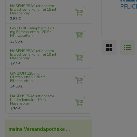
NASENSPRAY-ratiopharm
1
Erwachsene kons.frei
15 ml
Nasenspray
2,55 €
GINKOBIL-ratiopharm 120
1
mg Filmtabletten
120 St
Filmtabletten
33,85 €
NASENSPRAY-ratiopharm
1
Erwachsene kons.frei
10 ml
Nasenspray
1,93 €
GINGIUM 120 mg
1
Filmtabletten
120 St
Filmtabletten
34,50 €
NASENSPRAY-ratiopharm
1
Kinder kons.frei
10 ml
Nasenspray
1,70 €
meine Versandapotheke . .