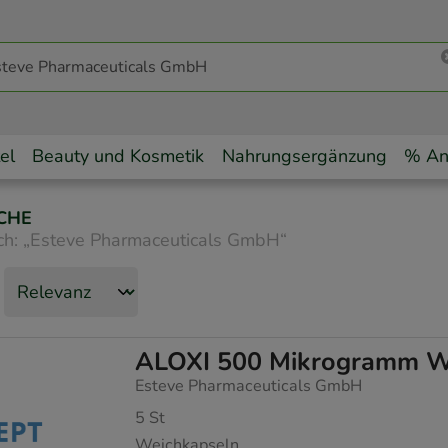
el
Beauty und Kosmetik
Nahrungsergänzung
% An
CHE
ch:
„
Esteve Pharmaceuticals GmbH
“
ALOXI 500 Mikrogramm W
Esteve Pharmaceuticals GmbH
5
St
Weichkapseln