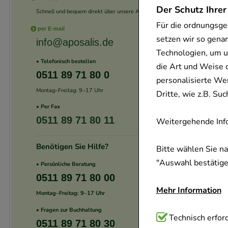
Der Schutz Ihrer
Schnell und bequem direkt über unsere App.
Für die ordnungsge
per E-mail
setzen wir so gena
info@aposalis.de
Technologien, um u
• Telefonisch bestellen
die Art und Weise 
0511 89 71 80 0
personalisierte We
Montag–Freitag: 9–17 Uhr
Dritte, wie z.B. S
• Per Fax
0511 89 71 80 11
Weitergehende Info
Benötigen Sie Hilfe?
Bitte wählen Sie n
"Auswahl bestätigen
• Persönliche Beratung
0511 89 71 80 00
Mehr Information
Montag–Freitag: 9–17 Uhr
• Fragen zur Buchhaltung
Technisch Notwend
Technisch erford
0511 89 71 80 30