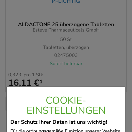
ALDACTONE 25 überzogene Tabletten
Esteve Pharmaceuticals GmbH
50
St
Tabletten, überzogen
02475003
Sofort lieferbar
0,32 €
pro 1 Stk
16,11 €
¹
COOKIE-
EINSTELLUNGEN
Der Schutz Ihrer Daten ist uns wichtig!
Für die ordnungsgemäße Funktion unserer Website