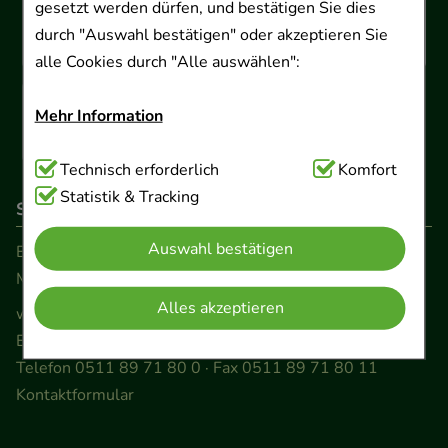
gesetzt werden dürfen, und bestätigen Sie dies
durch "Auswahl bestätigen" oder akzeptieren Sie
alle Cookies durch "Alle auswählen":
Mehr Information
Technisch Notwendig:
Technisch erforderlich
Hierbei handelt es sich um
Komfort
Cookies, die für die Grundfunktionen unserer
Statistik & Tracking
So erreichen Sie uns
Website notwendig sind (z.B. Navigation,
Auswahl bestätigen
Warenkorb, Kundenkonto), weshalb auf diese nicht
Beratung und Kundenservice:
verzichtet werden kann.
Montag - Freitag von 9.00 bis 17.00 Uhr
Alles akzeptieren
www.ApoSalis.de
· E-Mail:
info@ApoSalis.de
Komfort:
Diese Cookies werden genutzt um das
Ernst-August-Platz 2 · 30159 Hannover
Einkaufserlebnis noch ansprechender zu gestalten,
Telefon 0511 89 71 80 0 · Fax 0511 89 71 80 11
beispielsweise für die Wiedererkennung des
Kontaktformular
Besuchers oder unsere Seite an bevorzugte
Verhaltensweisen (z.B. Spracheinstellung)