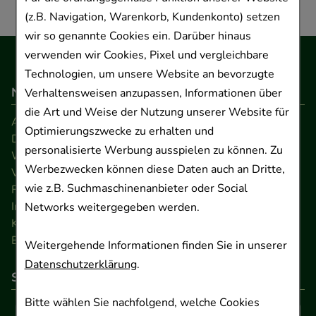
(z.B. Navigation, Warenkorb, Kundenkonto) setzen
wir so genannte Cookies ein. Darüber hinaus
verwenden wir Cookies, Pixel und vergleichbare
Technologien, um unsere Website an bevorzugte
Navigation
Verhaltensweisen anzupassen, Informationen über
die Art und Weise der Nutzung unserer Website für
AGB
Optimierungszwecke zu erhalten und
Datenschutz
personalisierte Werbung ausspielen zu können. Zu
Widerrufsrecht
Werbezwecken können diese Daten auch an Dritte,
Versandkosten
wie z.B. Suchmaschinenanbieter oder Social
FAQ
Impressum
Networks weitergegeben werden.
Kontakt
Barrierefreiheitserklärung
Weitergehende Informationen finden Sie in unserer
Datenschutzerklärung
.
So können Sie bezahlen
Bitte wählen Sie nachfolgend, welche Cookies