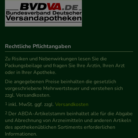
Besuchers oder unsere Seite an bevorzugte
Verhaltensweisen (z.B. Spracheinstellung)
anzupassen. Komfort-Cookies ermöglichen es uns
auch auf Ihre Bedürfnisse zugeschrittene Inhalte
anzuzeigen und unser Partnerprogramm zu
betreiben.
Rechtliche Pflichtangaben
Zu Risiken und Nebenwirkungen lesen Sie die
Statistik & Tracking:
Hierüber lassen sich
Packungsbeilage und fragen Sie Ihre Ärztin, Ihren Arzt
Informationen über die Art und Weise der Nutzung
oder in Ihrer Apotheke.
unserer Website sammeln, mit deren Hilfe wir
Die angegebenen Preise beinhalten die gesetzlich
unsere Website weiter für Sie optimieren können,
vorgeschriebene Mehrwertsteuer und verstehen sich
den Inhalt auf unserer Website aber auch die
zzgl. Versandkosten.
Werbung auf Drittseiten möglichst relevant für Sie
1
inkl. MwSt. ggf. zzgl.
Versandkosten
zu gestalten. Bitte beachten Sie, dass Daten hierfür
2
Der ABDA-Artikelstamm beinhaltet alle für die Abgabe
teilweise an Dritte wie z.B. Google oder soziale
und Abrechnung von Arzneimitteln und anderen Artikeln
Medien übertragen werden.
des apothekenüblichen Sortiments erforderlichen
Informationen.