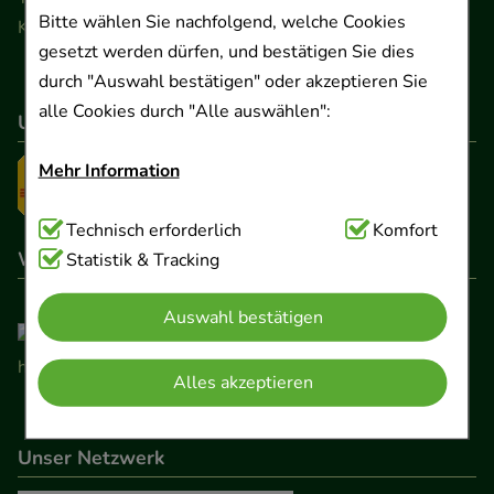
Bitte wählen Sie nachfolgend, welche Cookies
Kontaktformular
gesetzt werden dürfen, und bestätigen Sie dies
durch "Auswahl bestätigen" oder akzeptieren Sie
alle Cookies durch "Alle auswählen":
Unser Versanddienstleister
Mehr Information
Technisch Notwendig:
Technisch erforderlich
Hierbei handelt es sich um
Komfort
Wir sind hier gelistet
Cookies, die für die Grundfunktionen unserer
Statistik & Tracking
Website notwendig sind (z.B. Navigation,
Auswahl bestätigen
Warenkorb, Kundenkonto), weshalb auf diese nicht
verzichtet werden kann.
Alles akzeptieren
Komfort:
Diese Cookies werden genutzt um das
Einkaufserlebnis noch ansprechender zu gestalten,
Unser Netzwerk
beispielsweise für die Wiedererkennung des