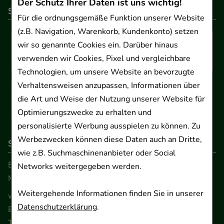
Der Schutz Ihrer Daten ist uns wichtig!
So können Sie bezahlen
Für die ordnungsgemäße Funktion unserer Website
(z.B. Navigation, Warenkorb, Kundenkonto) setzen
wir so genannte Cookies ein. Darüber hinaus
verwenden wir Cookies, Pixel und vergleichbare
Technologien, um unsere Website an bevorzugte
Verhaltensweisen anzupassen, Informationen über
die Art und Weise der Nutzung unserer Website für
Optimierungszwecke zu erhalten und
personalisierte Werbung ausspielen zu können. Zu
Werbezwecken können diese Daten auch an Dritte,
So erreichen Sie uns
wie z.B. Suchmaschinenanbieter oder Social
Beratung und Kundenservice:
Networks weitergegeben werden.
Montag - Freitag von 9.00 bis 17.00 Uhr
Weitergehende Informationen finden Sie in unserer
www.ApoSalis.de
· E-Mail:
info@ApoSalis.de
Datenschutzerklärung
.
Ernst-August-Platz 2 · 30159 Hannover
Telefon 0511 89 71 80 0 · Fax 0511 89 71 80 11