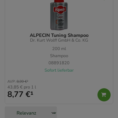
ALPECIN Tuning Shampoo
Dr. Kurt Wolff GmbH & Co. KG
200
ml
Shampoo
08891820
Sofort lieferbar
AVP
:
8,99 €
²
43,85 €
pro 1 l
8,77 €
¹