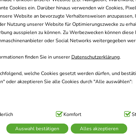
nnte Cookies ein. Darüber hinaus verwenden wir Cookies, Pixel
nsere Website an bevorzugte Verhaltensweisen anzupassen, 
der Nutzung unserer Website für Optimierungszwecke zu erha
rbung ausspielen zu können. Zu Werbezwecken können diese 
uchmaschinenanbieter oder Social Networks weitergegeben wer
rmationen finden Sie in unserer
Datenschutzerklärung
.
achfolgend, welche Cookies gesetzt werden dürfen, und bestäti
" oder akzeptieren Sie alle Cookies durch "Alle auswählen":
ig:
erlich
Hierbei handelt es sich um Cookies, die für die Grundfunk
Komfort
S
sind (z.B. Navigation, Warenkorb, Kundenkonto), weshalb auf 
Auswahl bestätigen
Alles akzeptieren
kann.