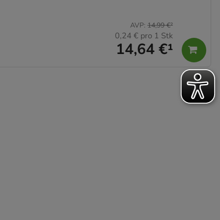
AVP
:
14,99 €
²
0,24 €
pro 1 Stk
14,64 €
¹