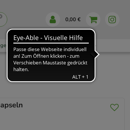
0,00 €
gebote
Markenshops
Ratgeber
App
apseln