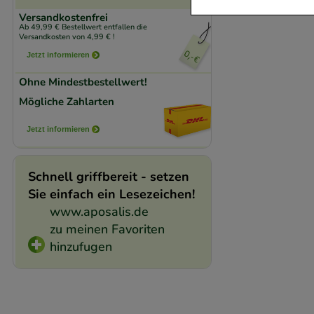
Versandkostenfrei
Komfort:
Diese Coo
Ab 49,99 € Bestellwert entfallen die
Versandkosten von 4,99 € !
beispielsweise für
Jetzt informieren
Verhaltensweisen (
auf Ihre Bedürfnis
Ohne Mindestbestellwert!
Mögliche Zahlarten
Statistik & Trackin
Jetzt informieren
unserer Website sa
den Inhalt auf unse
Schnell griffbereit - setzen
gestalten. Bitte be
Sie einfach ein Lesezeichen!
Medien übertragen
www.aposalis.de
zu meinen Favoriten
hinzufugen