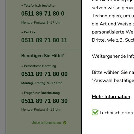
• Telefonisch bestellen
setzen wir so gena
0511 89 71 80 0
Technologien, um u
Montag–Freitag: 9–17 Uhr
die Art und Weise 
personalisierte We
• Per Fax
Dritte, wie z.B. S
0511 89 71 80 11
Benötigen Sie Hilfe?
Weitergehende Info
• Persönliche Beratung
Bitte wählen Sie n
0511 89 71 80 00
"Auswahl bestätigen
Montag–Freitag: 9–17 Uhr
• Fragen zur Buchhaltung
Mehr Information
0511 89 71 80 30
Montag–Freitag: 9–15 Uhr
Technisch Notwend
Technisch erford
Website notwendig 
Jetzt informieren
verzichtet werden 