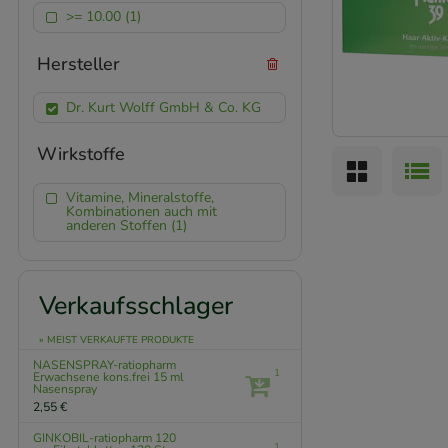
>= 10.00 (1)
Hersteller
Dr. Kurt Wolff GmbH & Co. KG
Wirkstoffe
Vitamine, Mineralstoffe,
Kombinationen auch mit
anderen Stoffen (1)
Verkaufsschlager
» MEIST VERKAUFTE PRODUKTE
NASENSPRAY-ratiopharm
1
Erwachsene kons.frei
15 ml
Nasenspray
2,55 €
GINKOBIL-ratiopharm 120
1