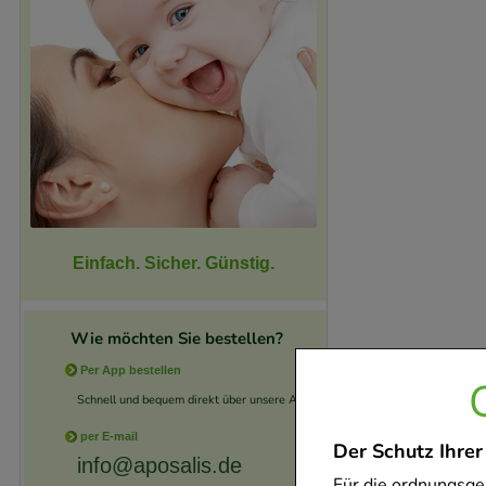
Einfach. Sicher. Günstig.
Wie möchten Sie bestellen?
Per App bestellen
Schnell und bequem direkt über unsere App.
per E-mail
Der Schutz Ihrer
info@aposalis.de
Für die ordnungsge