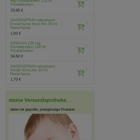
mg Filmtabletten
120 St
Filmtabletten
33,85 €
NASENSPRAY-ratiopharm
1
Erwachsene kons.frei
10 ml
Nasenspray
1,93 €
GINGIUM 120 mg
1
Filmtabletten
120 St
Filmtabletten
34,50 €
NASENSPRAY-ratiopharm
1
Kinder kons.frei
10 ml
Nasenspray
1,70 €
meine Versandapotheke . .
..bietet mir geprüfte, preisgünstige Produkte.