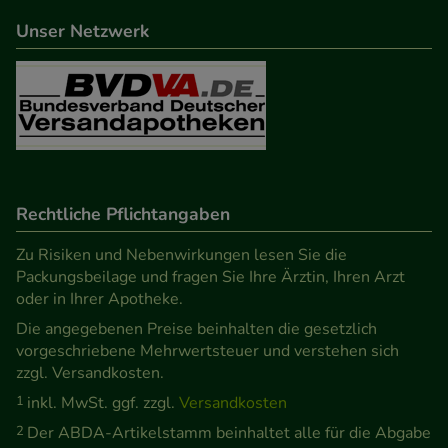
beispielsweise für die Wiedererkennung des
Unser Netzwerk
Besuchers oder unsere Seite an bevorzugte
Verhaltensweisen (z.B. Spracheinstellung)
anzupassen. Komfort-Cookies ermöglichen es uns
auch auf Ihre Bedürfnisse zugeschrittene Inhalte
anzuzeigen und unser Partnerprogramm zu
betreiben.
Rechtliche Pflichtangaben
Statistik & Tracking:
Hierüber lassen sich
Informationen über die Art und Weise der Nutzung
Zu Risiken und Nebenwirkungen lesen Sie die
Packungsbeilage und fragen Sie Ihre Ärztin, Ihren Arzt
unserer Website sammeln, mit deren Hilfe wir
oder in Ihrer Apotheke.
unsere Website weiter für Sie optimieren können,
Die angegebenen Preise beinhalten die gesetzlich
den Inhalt auf unserer Website aber auch die
vorgeschriebene Mehrwertsteuer und verstehen sich
Werbung auf Drittseiten möglichst relevant für Sie
zzgl. Versandkosten.
zu gestalten. Bitte beachten Sie, dass Daten hierfür
1
inkl. MwSt. ggf. zzgl.
Versandkosten
teilweise an Dritte wie z.B. Google oder soziale
2
Der ABDA-Artikelstamm beinhaltet alle für die Abgabe
Medien übertragen werden.