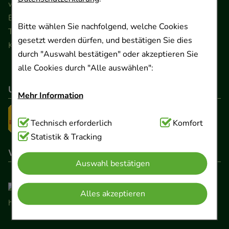
www.ApoSalis.de
· E-Mail:
info@ApoSalis.de
Ernst-August-Platz 2 · 30159 Hannover
Bitte wählen Sie nachfolgend, welche Cookies
Telefon 0511 89 71 80 0 · Fax 0511 89 71 80 11
gesetzt werden dürfen, und bestätigen Sie dies
Kontaktformular
durch "Auswahl bestätigen" oder akzeptieren Sie
alle Cookies durch "Alle auswählen":
Unser Versanddienstleister
Mehr Information
Technisch Notwendig:
Technisch erforderlich
Hierbei handelt es sich um
Komfort
Cookies, die für die Grundfunktionen unserer
Statistik & Tracking
Website notwendig sind (z.B. Navigation,
Wir sind hier gelistet
Auswahl bestätigen
Warenkorb, Kundenkonto), weshalb auf diese nicht
verzichtet werden kann.
Alles akzeptieren
Komfort:
Diese Cookies werden genutzt um das
Einkaufserlebnis noch ansprechender zu gestalten,