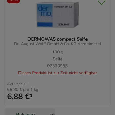
DERMOWAS compact Seife
Dr. August Wolff GmbH & Co. KG Arzneimittel
100
g
Seife
02330983
Dieses Produkt ist zur Zeit nicht verfügbar
AVP
:
7,99 €
²
68,80 €
pro 1 kg
6,88 €
¹