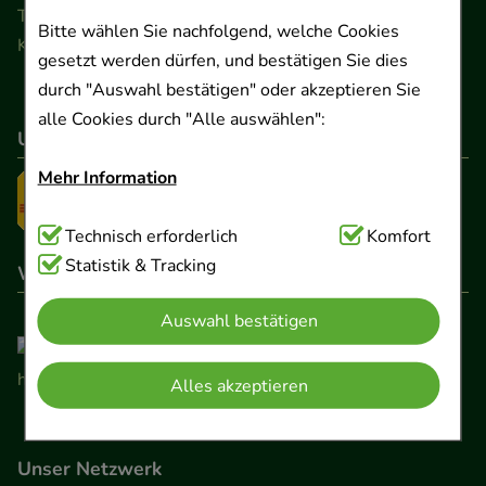
Telefon 0511 89 71 80 0 · Fax 0511 89 71 80 11
Bitte wählen Sie nachfolgend, welche Cookies
Kontaktformular
gesetzt werden dürfen, und bestätigen Sie dies
durch "Auswahl bestätigen" oder akzeptieren Sie
alle Cookies durch "Alle auswählen":
Unser Versanddienstleister
Mehr Information
Technisch Notwendig:
Technisch erforderlich
Hierbei handelt es sich um
Komfort
Cookies, die für die Grundfunktionen unserer
Statistik & Tracking
Wir sind hier gelistet
Website notwendig sind (z.B. Navigation,
Auswahl bestätigen
Warenkorb, Kundenkonto), weshalb auf diese nicht
verzichtet werden kann.
Alles akzeptieren
Komfort:
Diese Cookies werden genutzt um das
Einkaufserlebnis noch ansprechender zu gestalten,
Unser Netzwerk
beispielsweise für die Wiedererkennung des