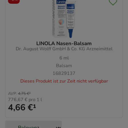
LINOLA Nasen-Balsam
Dr. August Wolff GmbH & Co. KG Arzneimittel
6
ml
Balsam
16829137
Dieses Produkt ist zur Zeit nicht verfügbar
AVP
:
4,75 €
²
776,67 €
pro 1 l
4,66 €
¹