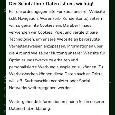
Der Schutz Ihrer Daten ist uns wichtig!
So können Sie bezahlen
Für die ordnungsgemäße Funktion unserer Website
(z.B. Navigation, Warenkorb, Kundenkonto) setzen
wir so genannte Cookies ein. Darüber hinaus
verwenden wir Cookies, Pixel und vergleichbare
Technologien, um unsere Website an bevorzugte
Verhaltensweisen anzupassen, Informationen über
die Art und Weise der Nutzung unserer Website für
Optimierungszwecke zu erhalten und
personalisierte Werbung ausspielen zu können. Zu
Werbezwecken können diese Daten auch an Dritte,
So erreichen Sie uns
wie z.B. Suchmaschinenanbieter oder Social
Networks weitergegeben werden.
Beratung und Kundenservice:
Montag - Freitag von 9.00 bis 17.00 Uhr
Weitergehende Informationen finden Sie in unserer
www.ApoSalis.de
· E-Mail:
info@ApoSalis.de
Datenschutzerklärung
.
Ernst-August-Platz 2 · 30159 Hannover