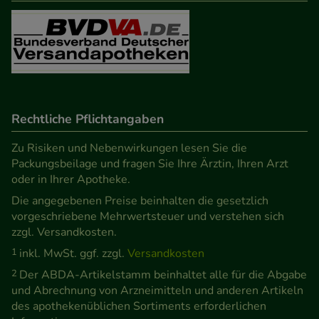
Besuchers oder unsere Seite an bevorzugte
Verhaltensweisen (z.B. Spracheinstellung)
anzupassen. Komfort-Cookies ermöglichen es uns
auch auf Ihre Bedürfnisse zugeschrittene Inhalte
anzuzeigen und unser Partnerprogramm zu
betreiben.
Rechtliche Pflichtangaben
Statistik & Tracking:
Hierüber lassen sich
Zu Risiken und Nebenwirkungen lesen Sie die
Informationen über die Art und Weise der Nutzung
Packungsbeilage und fragen Sie Ihre Ärztin, Ihren Arzt
oder in Ihrer Apotheke.
unserer Website sammeln, mit deren Hilfe wir
Die angegebenen Preise beinhalten die gesetzlich
unsere Website weiter für Sie optimieren können,
vorgeschriebene Mehrwertsteuer und verstehen sich
den Inhalt auf unserer Website aber auch die
zzgl. Versandkosten.
Werbung auf Drittseiten möglichst relevant für Sie
1
inkl. MwSt. ggf. zzgl.
Versandkosten
zu gestalten. Bitte beachten Sie, dass Daten hierfür
2
Der ABDA-Artikelstamm beinhaltet alle für die Abgabe
teilweise an Dritte wie z.B. Google oder soziale
und Abrechnung von Arzneimitteln und anderen Artikeln
Medien übertragen werden.
des apothekenüblichen Sortiments erforderlichen