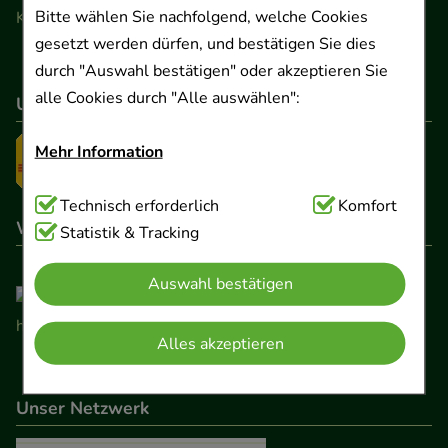
Bitte wählen Sie nachfolgend, welche Cookies
Kontaktformular
gesetzt werden dürfen, und bestätigen Sie dies
durch "Auswahl bestätigen" oder akzeptieren Sie
alle Cookies durch "Alle auswählen":
Unser Versanddienstleister
Mehr Information
Technisch Notwendig:
Technisch erforderlich
Hierbei handelt es sich um
Komfort
Wir sind hier gelistet
Cookies, die für die Grundfunktionen unserer
Statistik & Tracking
Website notwendig sind (z.B. Navigation,
Auswahl bestätigen
Warenkorb, Kundenkonto), weshalb auf diese nicht
verzichtet werden kann.
Alles akzeptieren
Komfort:
Diese Cookies werden genutzt um das
Einkaufserlebnis noch ansprechender zu gestalten,
Unser Netzwerk
beispielsweise für die Wiedererkennung des