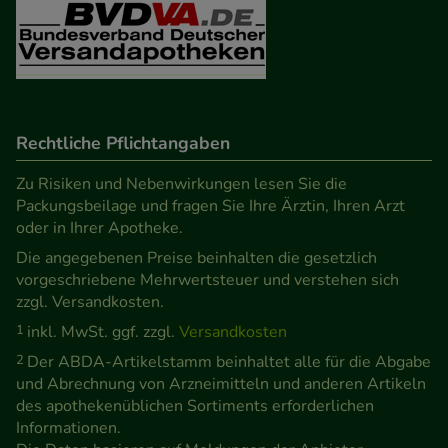
Besuchers oder unsere Seite an bevorzugte
Verhaltensweisen (z.B. Spracheinstellung)
anzupassen. Komfort-Cookies ermöglichen es uns
auch auf Ihre Bedürfnisse zugeschrittene Inhalte
anzuzeigen und unser Partnerprogramm zu
betreiben.
Rechtliche Pflichtangaben
Zu Risiken und Nebenwirkungen lesen Sie die
Statistik & Tracking:
Hierüber lassen sich
Packungsbeilage und fragen Sie Ihre Ärztin, Ihren Arzt
Informationen über die Art und Weise der Nutzung
oder in Ihrer Apotheke.
unserer Website sammeln, mit deren Hilfe wir
Die angegebenen Preise beinhalten die gesetzlich
unsere Website weiter für Sie optimieren können,
vorgeschriebene Mehrwertsteuer und verstehen sich
den Inhalt auf unserer Website aber auch die
zzgl. Versandkosten.
Werbung auf Drittseiten möglichst relevant für Sie
1
inkl. MwSt. ggf. zzgl.
Versandkosten
zu gestalten. Bitte beachten Sie, dass Daten hierfür
2
Der ABDA-Artikelstamm beinhaltet alle für die Abgabe
teilweise an Dritte wie z.B. Google oder soziale
und Abrechnung von Arzneimitteln und anderen Artikeln
Medien übertragen werden.
des apothekenüblichen Sortiments erforderlichen
Informationen.