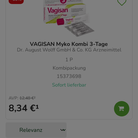
VAGISAN Myko Kombi 3-Tage
Dr. August Wolff GmbH & Co. KG Arzneimittel
1
P
Kombipackung
15373698
Sofort lieferbar
AVP
:
12,48 €
²
8,34 €
¹