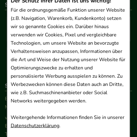
Der Schutz Ihrer Daten ist uns wichtig!
So können Sie bezahlen
Für die ordnungsgemäße Funktion unserer Website
(z.B. Navigation, Warenkorb, Kundenkonto) setzen
wir so genannte Cookies ein. Darüber hinaus
verwenden wir Cookies, Pixel und vergleichbare
Technologien, um unsere Website an bevorzugte
Verhaltensweisen anzupassen, Informationen über
die Art und Weise der Nutzung unserer Website für
Optimierungszwecke zu erhalten und
personalisierte Werbung ausspielen zu können. Zu
Werbezwecken können diese Daten auch an Dritte,
So erreichen Sie uns
wie z.B. Suchmaschinenanbieter oder Social
Beratung und Kundenservice:
Networks weitergegeben werden.
Montag - Freitag von 9.00 bis 17.00 Uhr
Weitergehende Informationen finden Sie in unserer
www.ApoSalis.de
· E-Mail:
info@ApoSalis.de
Datenschutzerklärung
.
Ernst-August-Platz 2 · 30159 Hannover
Telefon 0511 89 71 80 0 · Fax 0511 89 71 80 11