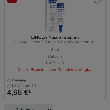
LINOLA Nasen-Balsam
Dr. August Wolff GmbH & Co. KG Arzneimittel
6
ml
Balsam
16829137
Dieses Produkt ist zur Zeit nicht verfügbar
AVP
:
4,75 €
²
776,67 €
pro 1 l
4,66 €
¹