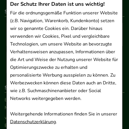
Der Schutz Ihrer Daten ist uns wichtig!
So können Sie bezahlen
Für die ordnungsgemäße Funktion unserer Website
(z.B. Navigation, Warenkorb, Kundenkonto) setzen
wir so genannte Cookies ein. Darüber hinaus
verwenden wir Cookies, Pixel und vergleichbare
Technologien, um unsere Website an bevorzugte
Verhaltensweisen anzupassen, Informationen über
die Art und Weise der Nutzung unserer Website für
Optimierungszwecke zu erhalten und
personalisierte Werbung ausspielen zu können. Zu
Werbezwecken können diese Daten auch an Dritte,
So erreichen Sie uns
wie z.B. Suchmaschinenanbieter oder Social
Networks weitergegeben werden.
Beratung und Kundenservice:
Montag - Freitag von 9.00 bis 17.00 Uhr
Weitergehende Informationen finden Sie in unserer
www.ApoSalis.de
· E-Mail:
info@ApoSalis.de
Datenschutzerklärung
.
Ernst-August-Platz 2 · 30159 Hannover