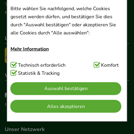
Telefon 0511 89 71 80 0 · Fax 0511 89 71 80 11
Bitte wählen Sie nachfolgend, welche Cookies
Kontaktformular
gesetzt werden dürfen, und bestätigen Sie dies
durch "Auswahl bestätigen" oder akzeptieren Sie
alle Cookies durch "Alle auswählen":
Unser Versanddienstleister
Mehr Information
Technisch Notwendig:
Technisch erforderlich
Hierbei handelt es sich um
Komfort
Cookies, die für die Grundfunktionen unserer
Statistik & Tracking
Wir sind hier gelistet
Website notwendig sind (z.B. Navigation,
Auswahl bestätigen
Warenkorb, Kundenkonto), weshalb auf diese nicht
verzichtet werden kann.
Alles akzeptieren
Komfort:
Diese Cookies werden genutzt um das
Einkaufserlebnis noch ansprechender zu gestalten,
Unser Netzwerk
beispielsweise für die Wiedererkennung des