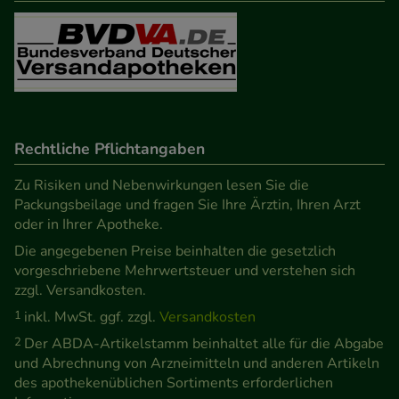
Besuchers oder unsere Seite an bevorzugte
Verhaltensweisen (z.B. Spracheinstellung)
anzupassen. Komfort-Cookies ermöglichen es uns
auch auf Ihre Bedürfnisse zugeschrittene Inhalte
anzuzeigen und unser Partnerprogramm zu
betreiben.
Rechtliche Pflichtangaben
Statistik & Tracking:
Hierüber lassen sich
Zu Risiken und Nebenwirkungen lesen Sie die
Informationen über die Art und Weise der Nutzung
Packungsbeilage und fragen Sie Ihre Ärztin, Ihren Arzt
oder in Ihrer Apotheke.
unserer Website sammeln, mit deren Hilfe wir
Die angegebenen Preise beinhalten die gesetzlich
unsere Website weiter für Sie optimieren können,
vorgeschriebene Mehrwertsteuer und verstehen sich
den Inhalt auf unserer Website aber auch die
zzgl. Versandkosten.
Werbung auf Drittseiten möglichst relevant für Sie
1
inkl. MwSt. ggf. zzgl.
Versandkosten
zu gestalten. Bitte beachten Sie, dass Daten hierfür
2
Der ABDA-Artikelstamm beinhaltet alle für die Abgabe
teilweise an Dritte wie z.B. Google oder soziale
und Abrechnung von Arzneimitteln und anderen Artikeln
Medien übertragen werden.
des apothekenüblichen Sortiments erforderlichen