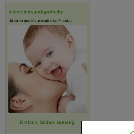
meine Versandapotheke . .
..bietet mir geprüfte, preisgünstige Produkte.
Einfach. Sicher. Günstig.