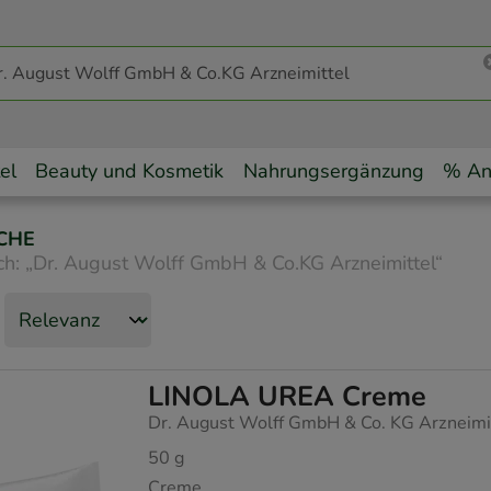
el
Beauty und Kosmetik
Nahrungsergänzung
% An
CHE
ch:
„
Dr. August Wolff GmbH & Co.KG Arzneimittel
“
LINOLA UREA Creme
Dr. August Wolff GmbH & Co. KG Arzneimi
50
g
Creme