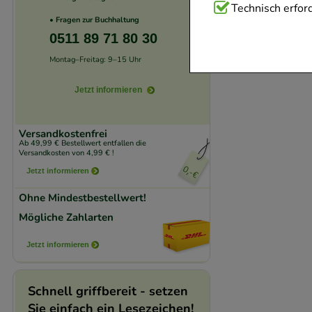
Technisch Notwend
Technisch erford
• Fragen zur Buchhaltung
Website notwendig 
0511 89 71 80 30
verzichtet werden 
Montag–Freitag: 9–15 Uhr
Komfort:
Diese Coo
Jetzt informieren
beispielsweise für
Verhaltensweisen (
Versandkostenfrei
auf Ihre Bedürfnis
Ab 49,99 € Bestellwert entfallen die
Versandkosten von 4,99 € !
Jetzt informieren
Statistik & Trackin
unserer Website sa
Ohne Mindestbestellwert!
den Inhalt auf unse
Mögliche Zahlarten
gestalten. Bitte be
Jetzt informieren
Medien übertragen
Schnell griffbereit - setzen
Sie einfach ein Lesezeichen!