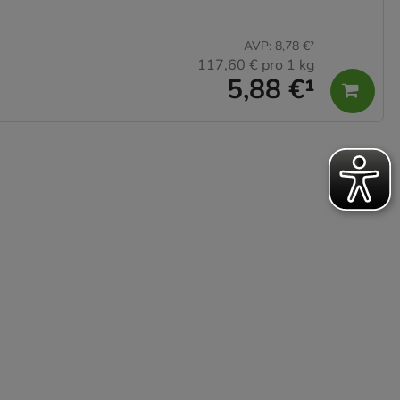
AVP
:
8,78 €
²
117,60 €
pro 1 kg
5,88 €
¹