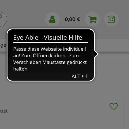
0,00 €
gebote
Markenshops
Ratgeber
App
ttel