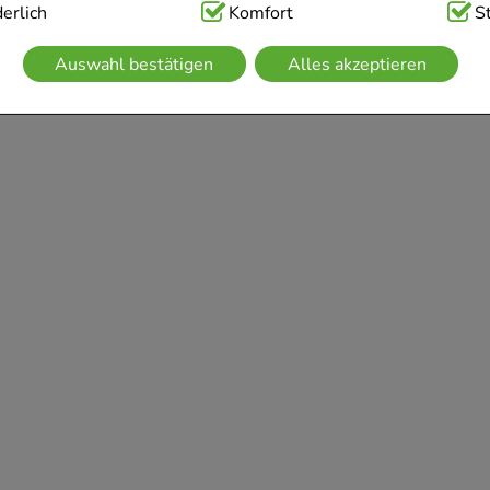
ig:
erlich
Hierbei handelt es sich um Cookies, die für die Grundfunk
Komfort
S
sind (z.B. Navigation, Warenkorb, Kundenkonto), weshalb auf 
Auswahl bestätigen
Alles akzeptieren
kann.
kies werden genutzt um das Einkaufserlebnis noch ansprechen
 die Wiedererkennung des Besuchers oder unsere Seite an be
z.B. Spracheinstellung) anzupassen. Komfort-Cookies ermögli
se zugeschrittene Inhalte anzuzeigen und unser Partnerprogram
g:
Hierüber lassen sich Informationen über die Art und Weise 
mmeln, mit deren Hilfe wir unsere Website weiter für Sie op
rer Website aber auch die Werbung auf Drittseiten möglichst r
achten Sie, dass Daten hierfür teilweise an Dritte wie z.B. Goo
 werden.