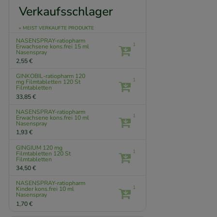
Verkaufsschlager
» MEIST VERKAUFTE PRODUKTE
NASENSPRAY-ratiopharm
1
Erwachsene kons.frei
15 ml
Nasenspray
2,55 €
GINKOBIL-ratiopharm 120
1
mg Filmtabletten
120 St
Filmtabletten
33,85 €
NASENSPRAY-ratiopharm
1
Erwachsene kons.frei
10 ml
Nasenspray
1,93 €
GINGIUM 120 mg
1
Filmtabletten
120 St
Filmtabletten
34,50 €
NASENSPRAY-ratiopharm
1
Kinder kons.frei
10 ml
Nasenspray
1,70 €