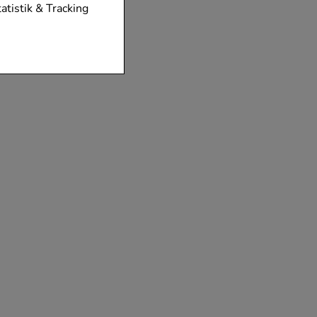
tionen unserer
tatistik & Tracking
diese nicht
der zu gestalten,
vorzugte
chen es uns auch
m zu betreiben.
der Nutzung
timieren können,
elevant für Sie zu
gle oder soziale