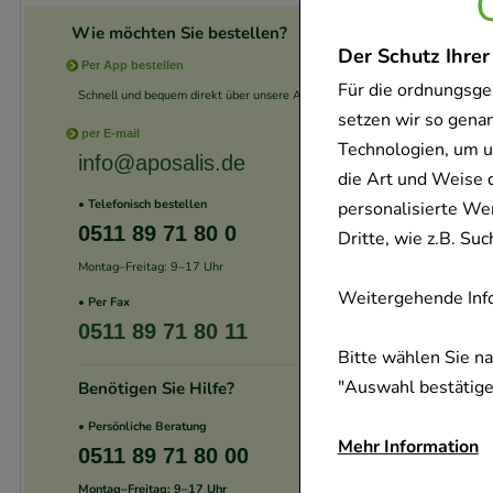
Wie möchten Sie bestellen?
Der Schutz Ihrer
Per App bestellen
Für die ordnungsge
Schnell und bequem direkt über unsere App.
setzen wir so gena
per E-mail
Technologien, um u
info@aposalis.de
die Art und Weise 
• Telefonisch bestellen
personalisierte We
0511 89 71 80 0
Dritte, wie z.B. S
Montag–Freitag: 9–17 Uhr
Weitergehende Info
• Per Fax
0511 89 71 80 11
Bitte wählen Sie n
"Auswahl bestätigen
Benötigen Sie Hilfe?
• Persönliche Beratung
Mehr Information
0511 89 71 80 00
Montag–Freitag: 9–17 Uhr