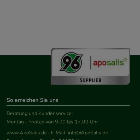
So erreichen Sie uns
Beratung und Kundenservice:
Montag - Freitag von 9.00 bis 17.00 Uhr
www.ApoSalis.de
· E-Mail:
info@ApoSalis.de