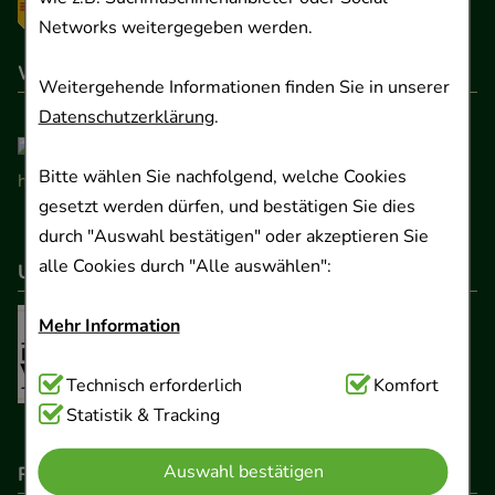
Networks weitergegeben werden.
Wir sind hier gelistet
Weitergehende Informationen finden Sie in unserer
Datenschutzerklärung
.
Bitte wählen Sie nachfolgend, welche Cookies
gesetzt werden dürfen, und bestätigen Sie dies
durch "Auswahl bestätigen" oder akzeptieren Sie
alle Cookies durch "Alle auswählen":
Unser Netzwerk
Mehr Information
Technisch Notwendig:
Technisch erforderlich
Hierbei handelt es sich um
Komfort
Cookies, die für die Grundfunktionen unserer
Statistik & Tracking
Website notwendig sind (z.B. Navigation,
Auswahl bestätigen
Rechtliche Pflichtangaben
Warenkorb, Kundenkonto), weshalb auf diese nicht