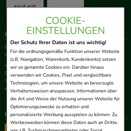
COOKIE-
EINSTELLUNGEN
So erreichen Sie uns
Der Schutz Ihrer Daten ist uns wichtig!
Beratung und Kundenservice:
Für die ordnungsgemäße Funktion unserer Website
Montag - Freitag von 9.00 bis 17.00 Uhr
(z.B. Navigation, Warenkorb, Kundenkonto) setzen
www.ApoSalis.de
· E-Mail:
info@ApoSalis.de
wir so genannte Cookies ein. Darüber hinaus
Ernst-August-Platz 2 · 30159 Hannover
verwenden wir Cookies, Pixel und vergleichbare
Telefon 0511 89 71 80 0 · Fax 0511 89 71 80 11
Technologien, um unsere Website an bevorzugte
Kontaktformular
Verhaltensweisen anzupassen, Informationen über
die Art und Weise der Nutzung unserer Website für
Optimierungszwecke zu erhalten und
Unser Versanddienstleister
personalisierte Werbung ausspielen zu können. Zu
Werbezwecken können diese Daten auch an Dritte,
wie z.B. Suchmaschinenanbieter oder Social