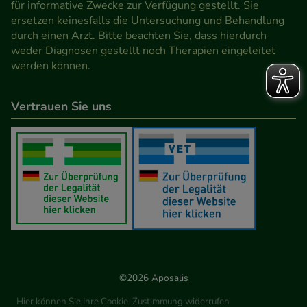
für informative Zwecke zur Verfügung gestellt. Sie
Werbung auf Drittseiten möglichst relevant für Sie
ersetzen keinesfalls die Untersuchung und Behandlung
zu gestalten. Bitte beachten Sie, dass Daten hierfür
durch einen Arzt. Bitte beachten Sie, dass hierdurch
teilweise an Dritte wie z.B. Google oder soziale
weder Diagnosen gestellt noch Therapien eingeleitet
werden können.
Medien übertragen werden.
Vertrauen Sie uns
©2026 Aposalis
Hier können Sie Ihre Cookie-Zustimmung widerrufen