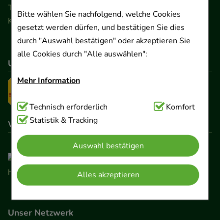
Telefon 0511 89 71 80 0 · Fax 0511 89 71 80 11
Bitte wählen Sie nachfolgend, welche Cookies
Kontaktformular
gesetzt werden dürfen, und bestätigen Sie dies
durch "Auswahl bestätigen" oder akzeptieren Sie
alle Cookies durch "Alle auswählen":
Unser Versanddienstleister
Mehr Information
Technisch Notwendig:
Technisch erforderlich
Hierbei handelt es sich um
Komfort
Cookies, die für die Grundfunktionen unserer
Statistik & Tracking
Wir sind hier gelistet
Website notwendig sind (z.B. Navigation,
Auswahl bestätigen
Warenkorb, Kundenkonto), weshalb auf diese nicht
verzichtet werden kann.
Alles akzeptieren
Komfort:
Diese Cookies werden genutzt um das
Einkaufserlebnis noch ansprechender zu gestalten,
Unser Netzwerk
beispielsweise für die Wiedererkennung des