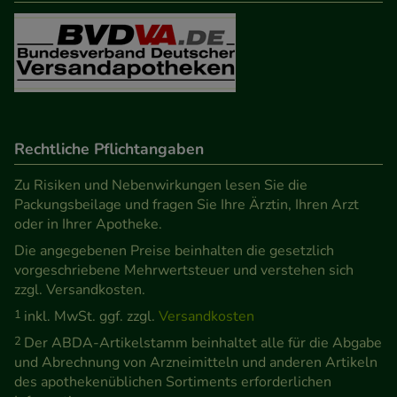
Besuchers oder unsere Seite an bevorzugte
Verhaltensweisen (z.B. Spracheinstellung)
anzupassen. Komfort-Cookies ermöglichen es uns
auch auf Ihre Bedürfnisse zugeschrittene Inhalte
anzuzeigen und unser Partnerprogramm zu
betreiben.
Rechtliche Pflichtangaben
Statistik & Tracking:
Hierüber lassen sich
Zu Risiken und Nebenwirkungen lesen Sie die
Informationen über die Art und Weise der Nutzung
Packungsbeilage und fragen Sie Ihre Ärztin, Ihren Arzt
oder in Ihrer Apotheke.
unserer Website sammeln, mit deren Hilfe wir
Die angegebenen Preise beinhalten die gesetzlich
unsere Website weiter für Sie optimieren können,
vorgeschriebene Mehrwertsteuer und verstehen sich
den Inhalt auf unserer Website aber auch die
zzgl. Versandkosten.
Werbung auf Drittseiten möglichst relevant für Sie
1
inkl. MwSt. ggf. zzgl.
Versandkosten
zu gestalten. Bitte beachten Sie, dass Daten hierfür
2
Der ABDA-Artikelstamm beinhaltet alle für die Abgabe
teilweise an Dritte wie z.B. Google oder soziale
und Abrechnung von Arzneimitteln und anderen Artikeln
Medien übertragen werden.
des apothekenüblichen Sortiments erforderlichen