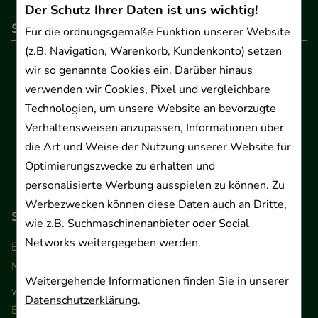
Der Schutz Ihrer Daten ist uns wichtig!
So können Sie bezahlen
Für die ordnungsgemäße Funktion unserer Website
(z.B. Navigation, Warenkorb, Kundenkonto) setzen
wir so genannte Cookies ein. Darüber hinaus
verwenden wir Cookies, Pixel und vergleichbare
Technologien, um unsere Website an bevorzugte
Verhaltensweisen anzupassen, Informationen über
die Art und Weise der Nutzung unserer Website für
Optimierungszwecke zu erhalten und
personalisierte Werbung ausspielen zu können. Zu
Werbezwecken können diese Daten auch an Dritte,
So erreichen Sie uns
wie z.B. Suchmaschinenanbieter oder Social
Networks weitergegeben werden.
Beratung und Kundenservice:
Montag - Freitag von 9.00 bis 17.00 Uhr
Weitergehende Informationen finden Sie in unserer
www.ApoSalis.de
· E-Mail:
info@ApoSalis.de
Datenschutzerklärung
.
Ernst-August-Platz 2 · 30159 Hannover