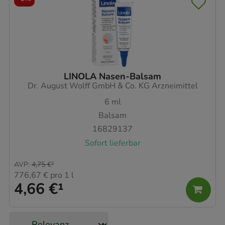
LINOLA Nasen-Balsam
Dr. August Wolff GmbH & Co. KG Arzneimittel
6
ml
Balsam
16829137
Sofort lieferbar
AVP
:
4,75 €
²
776,67 €
pro 1 l
4,66 €
¹