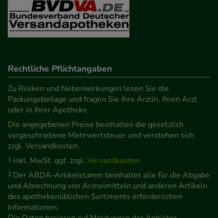
Verhaltensweisen (z.B. Spracheinstellung)
anzupassen. Komfort-Cookies ermöglichen es uns
auch auf Ihre Bedürfnisse zugeschrittene Inhalte
anzuzeigen und unser Partnerprogramm zu
betreiben.
Rechtliche Pflichtangaben
Zu Risiken und Nebenwirkungen lesen Sie die
Statistik & Tracking:
Hierüber lassen sich
Packungsbeilage und fragen Sie Ihre Ärztin, Ihren Arzt
Informationen über die Art und Weise der Nutzung
oder in Ihrer Apotheke.
unserer Website sammeln, mit deren Hilfe wir
Die angegebenen Preise beinhalten die gesetzlich
unsere Website weiter für Sie optimieren können,
vorgeschriebene Mehrwertsteuer und verstehen sich
den Inhalt auf unserer Website aber auch die
zzgl. Versandkosten.
Werbung auf Drittseiten möglichst relevant für Sie
1
inkl. MwSt. ggf. zzgl.
Versandkosten
zu gestalten. Bitte beachten Sie, dass Daten hierfür
2
Der ABDA-Artikelstamm beinhaltet alle für die Abgabe
teilweise an Dritte wie z.B. Google oder soziale
und Abrechnung von Arzneimitteln und anderen Artikeln
des apothekenüblichen Sortiments erforderlichen
Medien übertragen werden.
Informationen.
Die Daten basieren auf Meldungen der Anbieter