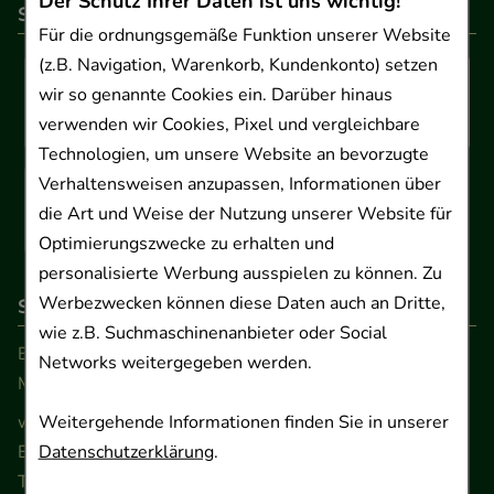
Der Schutz Ihrer Daten ist uns wichtig!
So können Sie bezahlen
Für die ordnungsgemäße Funktion unserer Website
(z.B. Navigation, Warenkorb, Kundenkonto) setzen
wir so genannte Cookies ein. Darüber hinaus
verwenden wir Cookies, Pixel und vergleichbare
Technologien, um unsere Website an bevorzugte
Verhaltensweisen anzupassen, Informationen über
die Art und Weise der Nutzung unserer Website für
Optimierungszwecke zu erhalten und
personalisierte Werbung ausspielen zu können. Zu
Werbezwecken können diese Daten auch an Dritte,
So erreichen Sie uns
wie z.B. Suchmaschinenanbieter oder Social
Beratung und Kundenservice:
Networks weitergegeben werden.
Montag - Freitag von 9.00 bis 17.00 Uhr
Weitergehende Informationen finden Sie in unserer
www.ApoSalis.de
· E-Mail:
info@ApoSalis.de
Datenschutzerklärung
.
Ernst-August-Platz 2 · 30159 Hannover
Telefon 0511 89 71 80 0 · Fax 0511 89 71 80 11