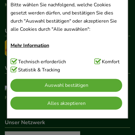
Bitte wählen Sie nachfolgend, welche Cookies
Kontaktformular
gesetzt werden dürfen, und bestätigen Sie dies
durch "Auswahl bestätigen" oder akzeptieren Sie
alle Cookies durch "Alle auswählen":
Unser Versanddienstleister
Mehr Information
Technisch Notwendig:
Technisch erforderlich
Hierbei handelt es sich um
Komfort
Wir sind hier gelistet
Cookies, die für die Grundfunktionen unserer
Statistik & Tracking
Website notwendig sind (z.B. Navigation,
Auswahl bestätigen
Warenkorb, Kundenkonto), weshalb auf diese nicht
verzichtet werden kann.
Alles akzeptieren
Komfort:
Diese Cookies werden genutzt um das
Einkaufserlebnis noch ansprechender zu gestalten,
Unser Netzwerk
beispielsweise für die Wiedererkennung des
Besuchers oder unsere Seite an bevorzugte