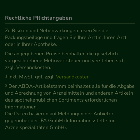
unsere Website weiter für Sie optimieren können,
den Inhalt auf unserer Website aber auch die
Rechtliche Pflichtangaben
Werbung auf Drittseiten möglichst relevant für Sie
zu gestalten. Bitte beachten Sie, dass Daten hierfür
Zu Risiken und Nebenwirkungen lesen Sie die
teilweise an Dritte wie z.B. Google oder soziale
Packungsbeilage und fragen Sie Ihre Ärztin, Ihren Arzt
Medien übertragen werden.
oder in Ihrer Apotheke.
Die angegebenen Preise beinhalten die gesetzlich
vorgeschriebene Mehrwertsteuer und verstehen sich
zzgl. Versandkosten.
1
inkl. MwSt. ggf. zzgl.
Versandkosten
2
Der ABDA-Artikelstamm beinhaltet alle für die Abgabe
und Abrechnung von Arzneimitteln und anderen Artikeln
des apothekenüblichen Sortiments erforderlichen
Informationen.
Die Daten basieren auf Meldungen der Anbieter
gegenüber der IFA GmbH (Informationsstelle für
Arzneispezialitäten GmbH).