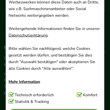
Werbezwecken können diese Daten auch an Dritte,
wie z.B. Suchmaschinenanbieter oder Social
Networks weitergegeben werden.
Weitergehende Informationen finden Sie in unserer
Datenschutzerklärung
.
So erreichen Sie uns
Bitte wählen Sie nachfolgend, welche Cookies
gesetzt werden dürfen, und bestätigen Sie dies
Beratung und Kundenservice:
durch "Auswahl bestätigen" oder akzeptieren Sie
Montag - Freitag von 9.00 bis 17.00 Uhr
alle Cookies durch "Alle auswählen":
www.ApoSalis.de
· E-Mail:
info@ApoSalis.de
Ernst-August-Platz 2 · 30159 Hannover
Mehr Information
Telefon 0511 89 71 80 0 · Fax 0511 89 71 80 11
Kontaktformular
Technisch Notwendig:
Technisch erforderlich
Hierbei handelt es sich um
Komfort
Cookies, die für die Grundfunktionen unserer
Statistik & Tracking
Website notwendig sind (z.B. Navigation,