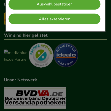
Unser Versanddienstleister
Auswahl bestätigen
Warenkorb, Kundenkonto), weshalb auf diese nicht
verzichtet werden kann.
Alles akzeptieren
Komfort:
Diese Cookies werden genutzt um das
Einkaufserlebnis noch ansprechender zu gestalten,
Wir sind hier gelistet
beispielsweise für die Wiedererkennung des
Besuchers oder unsere Seite an bevorzugte
Verhaltensweisen (z.B. Spracheinstellung)
anzupassen. Komfort-Cookies ermöglichen es uns
auch auf Ihre Bedürfnisse zugeschrittene Inhalte
anzuzeigen und unser Partnerprogramm zu
betreiben.
Unser Netzwerk
Statistik & Tracking:
Hierüber lassen sich
Informationen über die Art und Weise der Nutzung
unserer Website sammeln, mit deren Hilfe wir