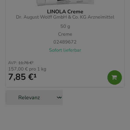
LINOLA Creme
Dr. August Wolff GmbH & Co. KG Arzneimittel
50
g
Creme
02489672
Sofort lieferbar
AVP
:
11,76 €
²
157,00 €
pro 1 kg
7,85 €
¹