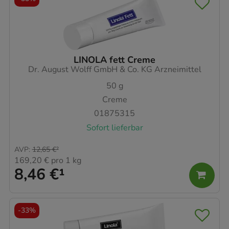
LINOLA fett Creme
Dr. August Wolff GmbH & Co. KG Arzneimittel
50
g
Creme
01875315
Sofort lieferbar
AVP
:
12,65 €
²
169,20 €
pro 1 kg
8,46 €
¹
-
33%