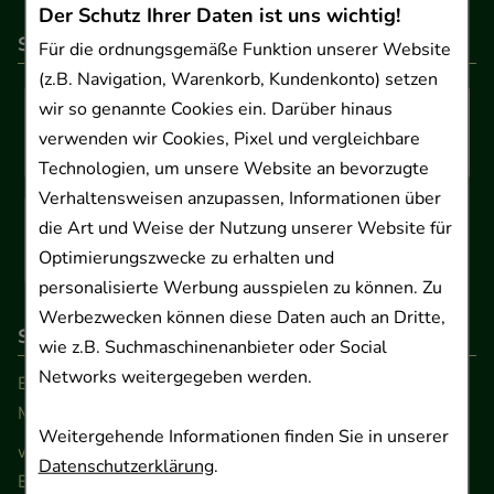
Der Schutz Ihrer Daten ist uns wichtig!
So können Sie bezahlen
Für die ordnungsgemäße Funktion unserer Website
(z.B. Navigation, Warenkorb, Kundenkonto) setzen
wir so genannte Cookies ein. Darüber hinaus
verwenden wir Cookies, Pixel und vergleichbare
Technologien, um unsere Website an bevorzugte
Verhaltensweisen anzupassen, Informationen über
die Art und Weise der Nutzung unserer Website für
Optimierungszwecke zu erhalten und
personalisierte Werbung ausspielen zu können. Zu
Werbezwecken können diese Daten auch an Dritte,
So erreichen Sie uns
wie z.B. Suchmaschinenanbieter oder Social
Networks weitergegeben werden.
Beratung und Kundenservice:
Montag - Freitag von 9.00 bis 17.00 Uhr
Weitergehende Informationen finden Sie in unserer
www.ApoSalis.de
· E-Mail:
info@ApoSalis.de
Datenschutzerklärung
.
Ernst-August-Platz 2 · 30159 Hannover