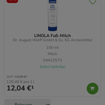
LINOLA Fuß-Milch
Dr. August Wolff GmbH & Co. KG Arzneimittel
100
ml
Milch
04412573
Sofort lieferbar
AVP
:
13,99 €
²
120,40 €
pro 1 l
12,04 €
¹