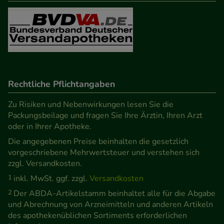
Besuchers oder unsere Seite an bevorzugte
Verhaltensweisen (z.B. Spracheinstellung)
anzupassen. Komfort-Cookies ermöglichen es uns
auch auf Ihre Bedürfnisse zugeschrittene Inhalte
anzuzeigen und unser Partnerprogramm zu
betreiben.
Rechtliche Pflichtangaben
Statistik & Tracking:
Hierüber lassen sich
Zu Risiken und Nebenwirkungen lesen Sie die
Informationen über die Art und Weise der Nutzung
Packungsbeilage und fragen Sie Ihre Ärztin, Ihren Arzt
oder in Ihrer Apotheke.
unserer Website sammeln, mit deren Hilfe wir
Die angegebenen Preise beinhalten die gesetzlich
unsere Website weiter für Sie optimieren können,
vorgeschriebene Mehrwertsteuer und verstehen sich
den Inhalt auf unserer Website aber auch die
zzgl. Versandkosten.
Werbung auf Drittseiten möglichst relevant für Sie
1
inkl. MwSt. ggf. zzgl.
Versandkosten
zu gestalten. Bitte beachten Sie, dass Daten hierfür
2
Der ABDA-Artikelstamm beinhaltet alle für die Abgabe
teilweise an Dritte wie z.B. Google oder soziale
und Abrechnung von Arzneimitteln und anderen Artikeln
Medien übertragen werden.
des apothekenüblichen Sortiments erforderlichen