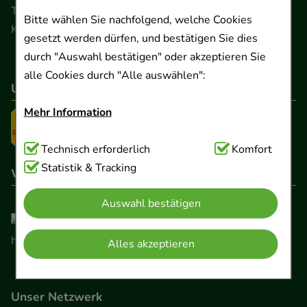
Telefon 0511 89 71 80 0 · Fax 0511 89 71 80 11
Bitte wählen Sie nachfolgend, welche Cookies
Kontaktformular
gesetzt werden dürfen, und bestätigen Sie dies
durch "Auswahl bestätigen" oder akzeptieren Sie
alle Cookies durch "Alle auswählen":
Unser Versanddienstleister
Mehr Information
Technisch Notwendig:
Technisch erforderlich
Hierbei handelt es sich um
Komfort
Cookies, die für die Grundfunktionen unserer
Statistik & Tracking
Wir sind hier gelistet
Website notwendig sind (z.B. Navigation,
Auswahl bestätigen
Warenkorb, Kundenkonto), weshalb auf diese nicht
verzichtet werden kann.
Alles akzeptieren
Komfort:
Diese Cookies werden genutzt um das
Einkaufserlebnis noch ansprechender zu gestalten,
Unser Netzwerk
beispielsweise für die Wiedererkennung des