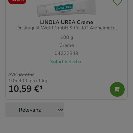
LINOLA UREA Creme
Dr. August Wolff GmbH & Co. KG Arzneimittel
100
g
Creme
04222849
Sofort lieferbar
AVP
:
15,04 €
²
105,90 €
pro 1 kg
10,59 €
¹