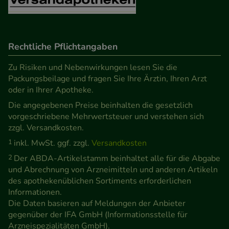
Verhaltensweisen (z.B. Spracheinstellung)
anzupassen. Komfort-Cookies ermöglichen es uns
auch auf Ihre Bedürfnisse zugeschrittene Inhalte
anzuzeigen und unser Partnerprogramm zu
Rechtliche Pflichtangaben
betreiben.
Zu Risiken und Nebenwirkungen lesen Sie die
Packungsbeilage und fragen Sie Ihre Ärztin, Ihren Arzt
Statistik & Tracking:
Hierüber lassen sich
oder in Ihrer Apotheke.
Informationen über die Art und Weise der Nutzung
Die angegebenen Preise beinhalten die gesetzlich
unserer Website sammeln, mit deren Hilfe wir
vorgeschriebene Mehrwertsteuer und verstehen sich
unsere Website weiter für Sie optimieren können,
zzgl. Versandkosten.
den Inhalt auf unserer Website aber auch die
1
inkl. MwSt. ggf. zzgl.
Versandkosten
Werbung auf Drittseiten möglichst relevant für Sie
2
Der ABDA-Artikelstamm beinhaltet alle für die Abgabe
zu gestalten. Bitte beachten Sie, dass Daten hierfür
und Abrechnung von Arzneimitteln und anderen Artikeln
teilweise an Dritte wie z.B. Google oder soziale
des apothekenüblichen Sortiments erforderlichen
Informationen.
Medien übertragen werden.
Die Daten basieren auf Meldungen der Anbieter
gegenüber der IFA GmbH (Informationsstelle für
Arzneispezialitäten GmbH).