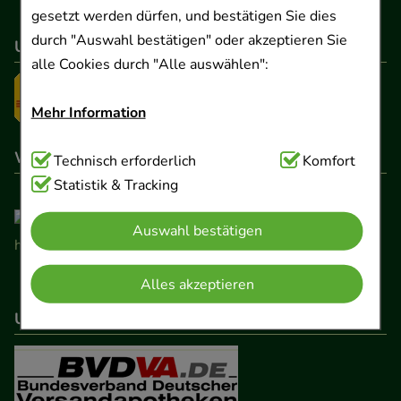
gesetzt werden dürfen, und bestätigen Sie dies
durch "Auswahl bestätigen" oder akzeptieren Sie
Unser Versanddienstleister
alle Cookies durch "Alle auswählen":
Mehr Information
Wir sind hier gelistet
Technisch Notwendig:
Technisch erforderlich
Hierbei handelt es sich um
Komfort
Cookies, die für die Grundfunktionen unserer
Statistik & Tracking
Website notwendig sind (z.B. Navigation,
Auswahl bestätigen
Warenkorb, Kundenkonto), weshalb auf diese nicht
verzichtet werden kann.
Alles akzeptieren
Komfort:
Diese Cookies werden genutzt um das
Unser Netzwerk
Einkaufserlebnis noch ansprechender zu gestalten,
beispielsweise für die Wiedererkennung des
Besuchers oder unsere Seite an bevorzugte