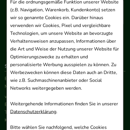
Für die ordnungsgemäße Funktion unserer Website
(z.B. Navigation, Warenkorb, Kundenkonto) setzen
wir so genannte Cookies ein. Darüber hinaus
verwenden wir Cookies, Pixel und vergleichbare
Technologien, um unsere Website an bevorzugte
Verhaltensweisen anzupassen, Informationen über
die Art und Weise der Nutzung unserer Website für
Optimierungszwecke zu erhalten und
personalisierte Werbung ausspielen zu können. Zu
So erreichen Sie uns
Werbezwecken können diese Daten auch an Dritte,
Beratung und Kundenservice:
wie z.B. Suchmaschinenanbieter oder Social
Montag - Freitag von 9.00 bis 17.00 Uhr
Networks weitergegeben werden.
www.ApoSalis.de
· E-Mail:
info@ApoSalis.de
Weitergehende Informationen finden Sie in unserer
Ernst-August-Platz 2 · 30159 Hannover
Datenschutzerklärung
.
Telefon 0511 89 71 80 0 · Fax 0511 89 71 80 11
Kontaktformular
Bitte wählen Sie nachfolgend, welche Cookies