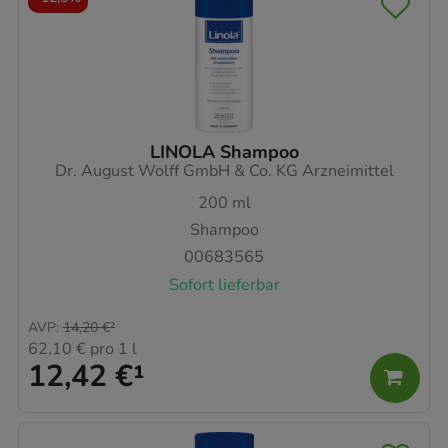
LINOLA Shampoo
Dr. August Wolff GmbH & Co. KG Arzneimittel
200
ml
Shampoo
00683565
Sofort lieferbar
AVP
:
14,20 €
²
62,10 €
pro 1 l
12,42 €
¹