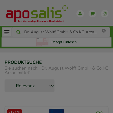
Rezept Einlösen
PRODUKTSUCHE
Sie suchen nach:
„
Dr. August Wolff GmbH & Co.KG
Arzneimittel
“
-
12,5%