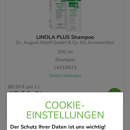
LINOLA PLUS Shampoo
Dr. August Wolff GmbH & Co. KG Arzneimittel
200
ml
Shampoo
14318823
Sofort lieferbar
86,50 €
pro 1 l
17,30 €
¹
COOKIE-
EINSTELLUNGEN
Der Schutz Ihrer Daten ist uns wichtig!