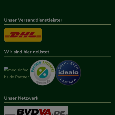
Verhaltensweisen (z.B. Spracheinstellung)
anzupassen. Komfort-Cookies ermöglichen es uns
auch auf Ihre Bedürfnisse zugeschrittene Inhalte
Unser Versanddienstleister
anzuzeigen und unser Partnerprogramm zu
betreiben.
Statistik & Tracking:
Hierüber lassen sich
Wir sind hier gelistet
Informationen über die Art und Weise der Nutzung
unserer Website sammeln, mit deren Hilfe wir
unsere Website weiter für Sie optimieren können,
den Inhalt auf unserer Website aber auch die
Werbung auf Drittseiten möglichst relevant für Sie
zu gestalten. Bitte beachten Sie, dass Daten hierfür
teilweise an Dritte wie z.B. Google oder soziale
Unser Netzwerk
Medien übertragen werden.