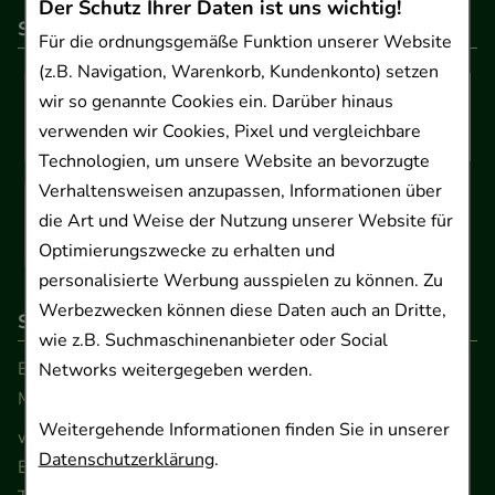
Der Schutz Ihrer Daten ist uns wichtig!
So können Sie bezahlen
Für die ordnungsgemäße Funktion unserer Website
(z.B. Navigation, Warenkorb, Kundenkonto) setzen
wir so genannte Cookies ein. Darüber hinaus
verwenden wir Cookies, Pixel und vergleichbare
Technologien, um unsere Website an bevorzugte
Verhaltensweisen anzupassen, Informationen über
die Art und Weise der Nutzung unserer Website für
Optimierungszwecke zu erhalten und
personalisierte Werbung ausspielen zu können. Zu
Werbezwecken können diese Daten auch an Dritte,
So erreichen Sie uns
wie z.B. Suchmaschinenanbieter oder Social
Beratung und Kundenservice:
Networks weitergegeben werden.
Montag - Freitag von 9.00 bis 17.00 Uhr
Weitergehende Informationen finden Sie in unserer
www.ApoSalis.de
· E-Mail:
info@ApoSalis.de
Datenschutzerklärung
.
Ernst-August-Platz 2 · 30159 Hannover